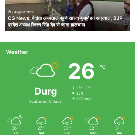
बृजमोहन
अग्रवाल,
7 August 2026
CG News: मेदांता अस्पताल पहुंचे सांसद बृजमोहन अग्रवाल, BJP
BJP
प्रदेश अध्यक्ष किरण सिंह देव से जाना हालचाल
प्रदेश
अध्यक्ष
किरण
सिंह
देव
Weather
से
26
जाना
℃
हालचाल
Durg
26º - 25º
85%
3.98 km/h
Scattered Clouds
26
27
30
32
31
℃
℃
℃
℃
℃
Fri
Sat
Sun
Mon
Tue