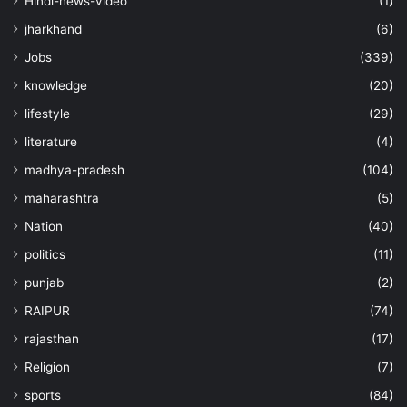
Hindi-news-video
(1)
jharkhand
(6)
Jobs
(339)
knowledge
(20)
lifestyle
(29)
literature
(4)
madhya-pradesh
(104)
maharashtra
(5)
Nation
(40)
politics
(11)
punjab
(2)
RAIPUR
(74)
rajasthan
(17)
Religion
(7)
sports
(84)