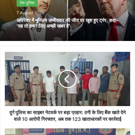
देश-दुनिया
7 August 2026
अमेरिका में मुस्लिम उम्मीदवार की जीत पर खुश हुए ट्रंप, कहा-
‘यह तो हमारे लिए अच्छी खबर है’
दुर्ग
पुलिस
का
साइबर
नेटवर्क
पर
बड़ा
प्रहार:
ठगी
के
दुर्ग पुलिस का साइबर नेटवर्क पर बड़ा प्रहार: ठगी के लिए बैंक खाते देने
लिए
वाले 10 आरोपी गिरफ्तार, अब तक 123 खाताधारकों पर कार्रवाई
बैंक
खाते
अवैध