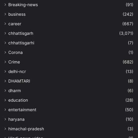
Breaking-news
(91)
business
(242)
career
(667)
chhattisgarh
(3,071)
chhattisgarhi
(7)
Corona
(1)
Crime
(682)
delhi-ncr
(13)
DHAMTARI
(8)
dharm
(6)
education
(28)
entertainment
(50)
haryana
(10)
himachal-pradesh
(3)