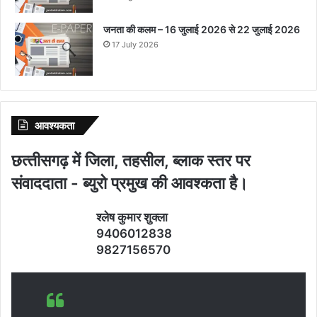
जनता की कलम – 16 जुलाई 2026 से 22 जुलाई 2026
17 July 2026
आवश्‍यकता
छत्‍तीसगढ़ में जिला, तहसील, ब्‍लाक स्‍तर पर
संवाददाता - ब्‍युरो प्रमुख की आवश्‍कता है।
श्‍लेष कुमार शुक्‍ला
9406012838
9827156570