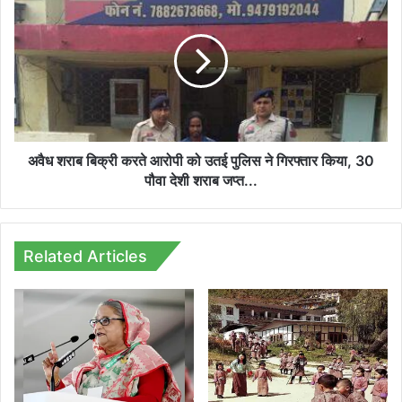
देने
शराब
वाले
बिक्री
10
करते
आरोपी
आरोपी
गिरफ्तार,
को
अब
उतई
तक
पुलिस
123
ने
खाताधारकों
गिरफ्तार
अवैध शराब बिक्री करते आरोपी को उतई पुलिस ने गिरफ्तार किया, 30
पर
किया,
पौवा देशी शराब जप्त...
कार्रवाई
30
पौवा
देशी
शराब
Related Articles
जप्त...