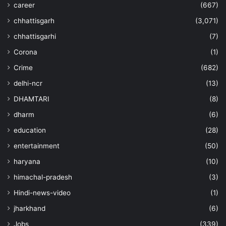
career
(667)
chhattisgarh
(3,071)
chhattisgarhi
(7)
Corona
(1)
Crime
(682)
delhi-ncr
(13)
DHAMTARI
(8)
dharm
(6)
education
(28)
entertainment
(50)
haryana
(10)
himachal-pradesh
(3)
Hindi-news-video
(1)
jharkhand
(6)
Jobs
(339)