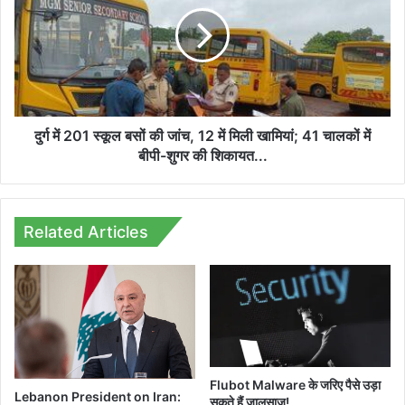
201
स्कूल
बसों
की
जांच,
12
में
मिली
दुर्ग में 201 स्कूल बसों की जांच, 12 में मिली खामियां; 41 चालकों में
खामियां;
बीपी-शुगर की शिकायत...
41
चालकों
में
बीपी-
Related Articles
शुगर
की
शिकायत...
Flubot Malware के जरिए पैसे उड़ा
Lebanon President on Iran:
सकते हैं जालसाज!