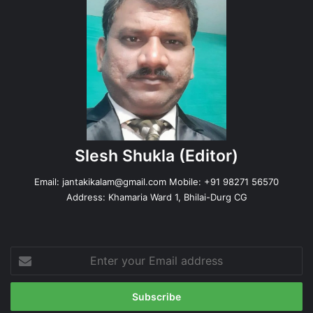
Slesh Shukla
(Editor)
Email:
jantakikalam@gmail.com
Mobile: +91 98271 56570
Address: Khamaria Ward 1, Bhilai-Durg CG
Enter
your
Email
address