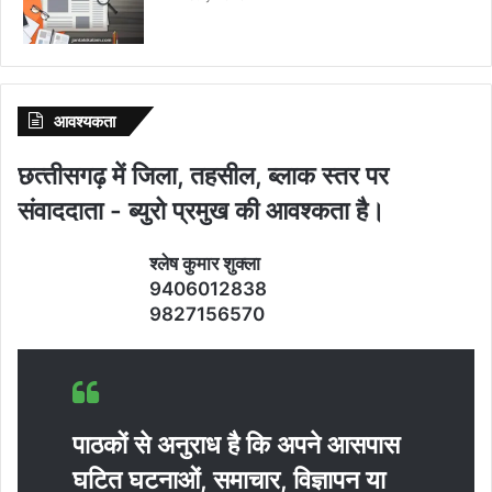
आवश्‍यकता
छत्‍तीसगढ़ में जिला, तहसील, ब्‍लाक स्‍तर पर
संवाददाता - ब्‍युरो प्रमुख की आवश्‍कता है।
श्‍लेष कुमार शुक्‍ला
9406012838
9827156570
पाठकों से अनुराध है कि अपने आसपास
घटित घटनाओं, समाचार, विज्ञापन या