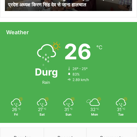
प्रदेश अध्यक्ष किरण सिंह देव से जाना हालचाल
प्रदेश
अध्यक्ष
किरण
सिंह
देव
Weather
से
26
जाना
℃
हालचाल
Durg
26º - 25º
83%
2.89 km/h
Rain
26
27
31
32
31
℃
℃
℃
℃
℃
Fri
Sat
Sun
Mon
Tue