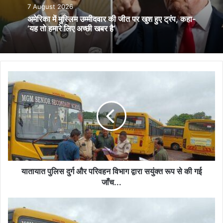
7 August 2026
अमेरिका में मुस्लिम उम्मीदवार की जीत पर खुश हुए ट्रंप, कहा-
‘यह तो हमारे लिए अच्छी खबर है’
यातायात
पुलिस
दुर्ग
और
परिवहन
विभाग
द्वारा
सयुंक्त
रूप
से
यातायात पुलिस दुर्ग और परिवहन विभाग द्वारा सयुंक्त रूप से की गई
की
जाँच...
गई
जाँच...
दुर्ग
में