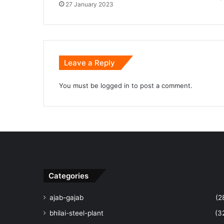
27 January 2023
Leave a Reply
You must be
logged in
to post a comment.
Categories
ajab-gajab
(2
bhilai-steel-plant
(3