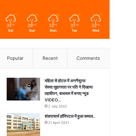
31
29
32
31
32
℃
℃
℃
℃
℃
Sat
Sun
Mon
Tue
Wed
Popular
Recent
Comments
महिला से होटल में अननैचुरल
सेक्स:सुहागरात पर पति ने दिखाया
वहशीपन, बाथरूम में बनाए न्यूड
VIDEO…
2 July 2022
शंकराचार्य हॉस्पिटल में हुआ कमाल..
21 April 2021