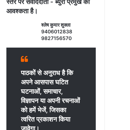
स्‍तर पर संवाददाता - ब्‍युरो प्रमुख की
आवश्‍कता है।
श्‍लेष कुमार शुक्‍ला
9406012838
9827156570
पाठकों से अनुराध है कि
अपने आसपास घटित
घटनाओं, समाचार,
विज्ञापन या अपनी रचनाओं
को हमें भेजें, जिसका
त्‍वरित प्रकाशन किया
जावेगा।