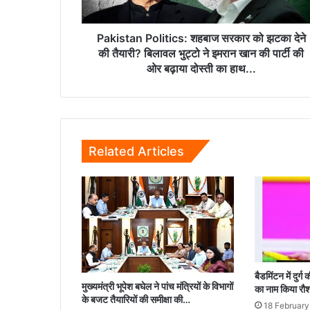
की
तैयारी?
बिलावल
Pakistan Politics: शहबाज सरकार को झटका देने
भुट्टो
की तैयारी? बिलावल भुट्टो ने इमरान खान की पार्टी की
ने
ओर बढ़ाया दोस्ती का हाथ...
इमरान
खान
की
पार्टी
की
Related Articles
ओर
बढ़ाया
दोस्ती
का
हाथ...
बैडमिंटन में दुर्
मुख्यमंत्री भूपेश बघेल ने पांच मंत्रियों के विभागों
का नाम किया रौ
के बजट तैयारियों की समीक्षा की…
18 Februar