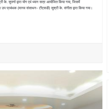
 के. सुपर्णा द्वारा योग एवं ध्यान सत्र आयोजित किया गया, जिसमें
लन उप प्रबंधक (मानव संसाधन- टीएसडी) सुश्री के. संगीता द्वारा किया गया।
भिलाई इस्पात संयंत्र में नवपदोन्नत मुख्य
महाप्रबंधकों को उनके जीवनसाथियों की उपस्थिति में
पदोन्नति आदेश प्रदान किये गये
भिलाई इस्पात संयंत्र ने मासिक उत्पादन का रचा
नया कीर्तिमान, अनेक उत्पादन इकाइयों ने बनाए नए
रिकॉर्ड
नेहरू आर्ट गैलरी में छायाकार हिमांशु वर्मा की एकल
छायाचित्र प्रदर्शनी उद्घाटित
राष्ट्रीय क्रिटिकल मिनरल मिशन पर सांसद
बृजमोहन अग्रवाल ने रखा छत्तीसगढ़ को भारत की
ऊर्जा सुरक्षा एवं भविष्य की क्रिटिकल मिनरल
अर्थव्यवस्था का अग्रणी राज्य बनाने का विजन
भिलाई में फुटपाथ पर अवैध कारोबार के खिलाफ
निगम की कार्रवाई…