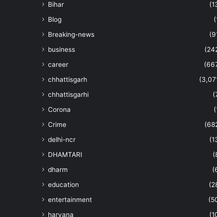
Bihar
(1
Blog
(
Breaking-news
(9
business
(24
career
(66
chhattisgarh
(3,07
chhattisgarhi
(
Corona
(
Crime
(68
delhi-ncr
(1
DHAMTARI
(
dharm
(
education
(2
entertainment
(5
haryana
(1