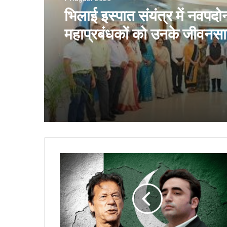
भिलाई इस्पात संयंत्र में नवपदोन
महाप्रबंधकों को उनके जीवनसा
उपस्थिति में पदोन्नति आदेश प्
गये
Pakistan
Politics:
शहबाज
सरकार
को
झटका
देने