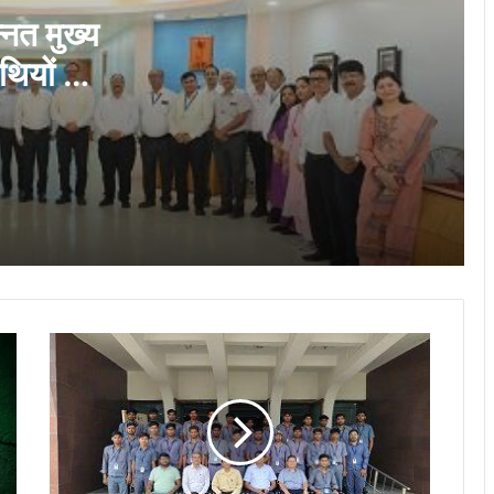
्नत मुख्य
थियों की
निगम की कार्रवाई, नंदिनी रोड पर अवैध रूप से
सड़क घेरकर रखी रेत जब्त
रदान किये
सिंगल यूज प्लास्टिक के खिलाफ निगम की कार्रवाई,
2600 रुपये जुर्माना वसूला…
‘सुरक्षा-2026’ इन-प्लांट सेफ्टी सर्किल प्रतियोगिता
के विजेताओं किया गया सम्मानित…
बीएसपी
बीएमडीसी, सेक्टर-7 में ‘मिशन लक्ष्मी’ के तहत
में
स्वास्थ्य परीक्षण शिविर का आयोजन…
आईटीआई
बेरला
के
प्रशिक्षुओं
नेहरू आर्ट गैलरी में छायाकार हिमांशु वर्मा की एकल
हेतु
छायाचित्र प्रदर्शनी का शुभारंभ 6 अगस्त को…