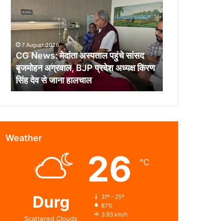
मेदांता
अस्पताल
पहुंचे
सांसद
7 August 2026
बृजमोहन
CG News: मेदांता अस्पताल पहुंचे सांसद
अग्रवाल,
बृजमोहन अग्रवाल, BJP प्रदेश अध्यक्ष किरण
BJP
सिंह देव से जाना हालचाल
प्रदेश
अध्यक्ष
किरण
सिंह
देव
से
Weather
जाना
26
हालचाल
℃
Durg
31º - 25º
87%
3.93 km/h
Scattered Clouds