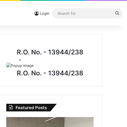
Sea
Login
for
R.O. No. - 13944/238
×
R.O. No. - 13944/238
Featured Posts
CG
News: