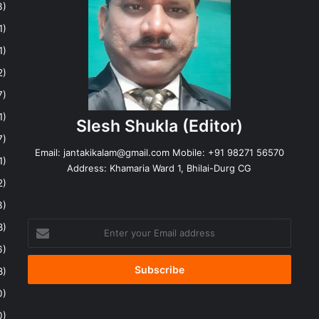
3)
1)
1)
2)
7)
1)
Slesh Shukla
(Editor)
7)
Email:
jantakikalam@gmail.com
Mobile: +91 98271 56570
1)
Address: Khamaria Ward 1, Bhilai-Durg CG
2)
3)
Enter
8)
your
6)
Email
address
8)
0)
0)