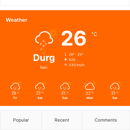
किरण
सिंह
देव
Weather
से
26
जाना
℃
हालचाल
Durg
26º - 25º
83%
3.83 km/h
Rain
26
27
31
32
31
℃
℃
℃
℃
℃
Fri
Sat
Sun
Mon
Tue
Popular
Recent
Comments