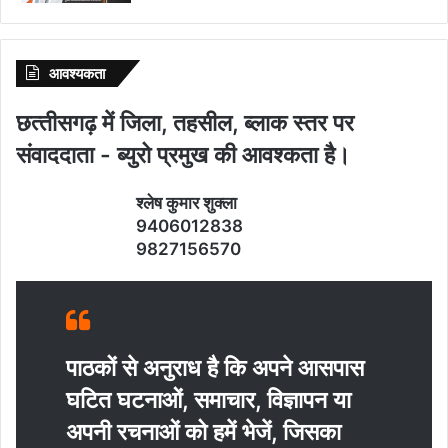
आवश्‍यकता
छत्‍तीसगढ़ में जिला, तहसील, ब्‍लाक स्‍तर पर
संवाददाता - ब्‍युरो प्रमुख की आवश्‍कता है।
श्‍लेष कुमार शुक्‍ला
9406012838
9827156570
पाठकों से अनुराध है कि अपने आसपास
घटित घटनाओं, समाचार, विज्ञापन या
अपनी रचनाओं को हमें भेजें, जिसका