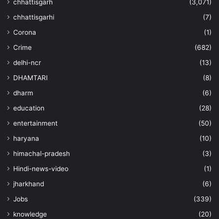
chhattisgarh
(3,071)
chhattisgarhi
(7)
Corona
(1)
Crime
(682)
delhi-ncr
(13)
DHAMTARI
(8)
dharm
(6)
education
(28)
entertainment
(50)
haryana
(10)
himachal-pradesh
(3)
Hindi-news-video
(1)
jharkhand
(6)
Jobs
(339)
knowledge
(20)