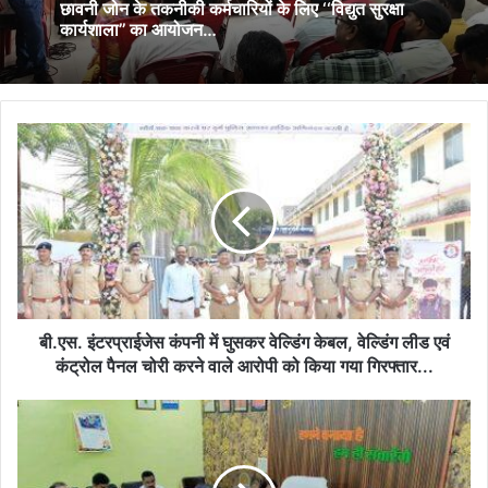
छावनी जोन के तकनीकी कर्मचारियों के लिए ‘‘विद्युत सुरक्षा
कार्यशाला’’ का आयोजन…
बी.एस.
इंटरप्राईजेस
कंपनी
में
घुसकर
वेल्डिंग
केबल,
वेल्डिंग
लीड
एवं
बी.एस. इंटरप्राईजेस कंपनी में घुसकर वेल्डिंग केबल, वेल्डिंग लीड एवं
कंट्रोल
कंट्रोल पैनल चोरी करने वाले आरोपी को किया गया गिरफ्तार...
पैनल
चोरी
विकास
करने
कार्यों
वाले
में
आरोपी
गुणवत्ता