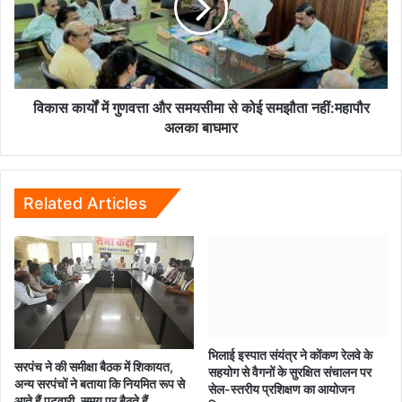
को
और
किया
समयसीमा
गया
से
गिरफ्तार...
कोई
समझौता
नहीं:महापौर
विकास कार्यों में गुणवत्ता और समयसीमा से कोई समझौता नहीं:महापौर
अलका
अलका बाघमार
बाघमार
Related Articles
भिलाई इस्पात संयंत्र ने कोंकण रेलवे के
सरपंच ने की समीक्षा बैठक में शिकायत,
सहयोग से वैगनों के सुरक्षित संचालन पर
अन्य सरपंचों ने बताया कि नियमित रूप से
सेल-स्तरीय प्रशिक्षण का आयोजन
आते हैं पटवारी, समय पर बैठते हैं