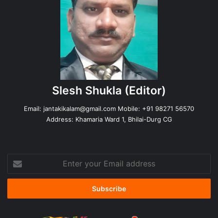
Slesh Shukla
(Editor)
Email:
jantakikalam@gmail.com
Mobile: +91 98271 56570
Address: Khamaria Ward 1, Bhilai-Durg CG
Enter
your
Email
address