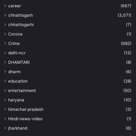
career
(667)
chhattisgarh
(3,071)
chhattisgarhi
(7)
Corona
(1)
Crime
(682)
delhi-ncr
(13)
DHAMTARI
(8)
dharm
(6)
education
(28)
entertainment
(50)
haryana
(10)
himachal-pradesh
(3)
Hindi-news-video
(1)
jharkhand
(6)