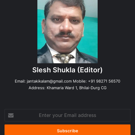
Slesh Shukla
(Editor)
Email:
jantakikalam@gmail.com
Mobile: +91 98271 56570
Address: Khamaria Ward 1, Bhilai-Durg CG
Enter
your
Email
address