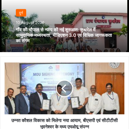
दुर्ग
10 August 2026
गाँव की चौपाल से न्याय की नई शुरुआत: कुथरेल में
सामुदायिक मध्यस्थता, मीडिएशन 3.0 एवं विधिक जागरूकता
का संगम
उन्नत
कौशल
विकास
को
मिलेगा
नया
आयाम,
बीएसपी
एवं
सीटीटीसी
उन्नत कौशल विकास को मिलेगा नया आयाम, बीएसपी एवं सीटीटीसी
भुवनेश्वर
भुवनेश्वर के मध्य एमओयू संपन्न