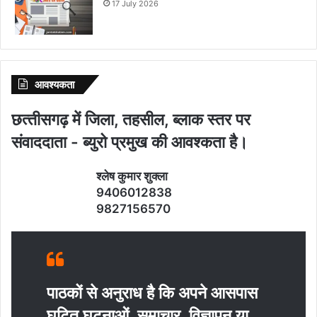
17 July 2026
आवश्‍यकता
छत्‍तीसगढ़ में जिला, तहसील, ब्‍लाक स्‍तर पर
संवाददाता - ब्‍युरो प्रमुख की आवश्‍कता है।
श्‍लेष कुमार शुक्‍ला
9406012838
9827156570
पाठकों से अनुराध है कि अपने आसपास
घटित घटनाओं, समाचार, विज्ञापन या