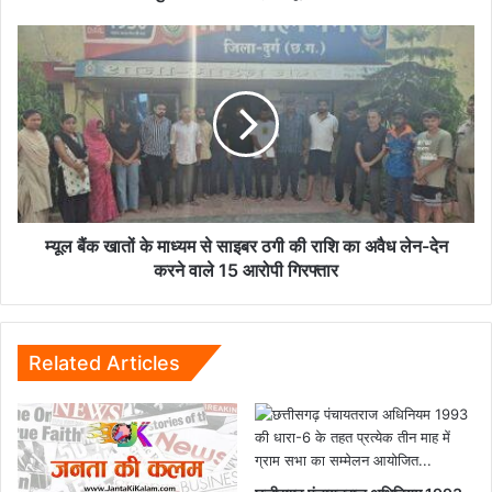
के
मध्य
म्यूल
एमओयू
बैंक
संपन्न
खातों
के
माध्यम
से
साइबर
ठगी
की
राशि
म्यूल बैंक खातों के माध्यम से साइबर ठगी की राशि का अवैध लेन-देन
का
करने वाले 15 आरोपी गिरफ्तार
अवैध
लेन-
देन
करने
Related Articles
वाले
15
आरोपी
गिरफ्तार