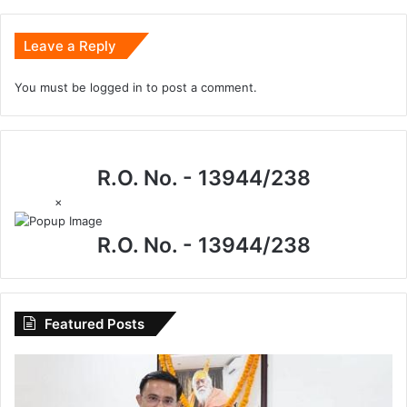
Leave a Reply
You must be
logged in
to post a comment.
R.O. No. - 13944/238
×
R.O. No. - 13944/238
Featured Posts
I.P.
मिश्रा
के