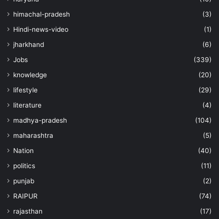
himachal-pradesh
(3)
Hindi-news-video
(1)
jharkhand
(6)
Jobs
(339)
knowledge
(20)
lifestyle
(29)
literature
(4)
madhya-pradesh
(104)
maharashtra
(5)
Nation
(40)
politics
(11)
punjab
(2)
RAIPUR
(74)
rajasthan
(17)