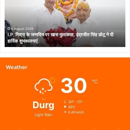
जन्मदिन
पर
खास
मुलाकात,
इंद्रजीत
8 August 2026
I.P. मिश्रा के जन्मदिन पर खास मुलाकात, इंद्रजीत सिंह छोटू ने दी
सिंह
हार्दिक शुभकामनाएं
छोटू
ने
दी
हार्दिक
शुभकामनाएं
Weather
30
℃
Durg
30º - 25º
68%
6.46 km/h
Light Rain