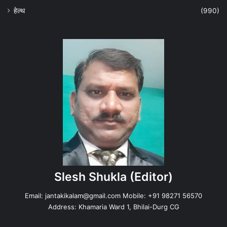
हेल्‍थ
(990)
Slesh Shukla
(Editor)
Email:
jantakikalam@gmail.com
Mobile: +91 98271 56570
Address: Khamaria Ward 1, Bhilai-Durg CG