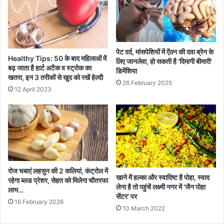
पेट दर्द, मांसपेशियों में ऐंठन की दवा ब्रेन के
Healthy Tips: 50 के बाद महिलाओं में
लिए जानलेवा, हो सकती है ‘दिमागी बीमारी’
बढ़ जाता है हार्ट अटैक व स्ट्रोक का
डिमेंशिया
खतरा, इन 3 तरीकों से खुद को रखें हेल्दी
26 February 2025
12 April 2023
रोज चबाएं लहसुन की 2 कलियां, कंट्रोल में
खाने में हल्का और स्वादिष्ट है पोहा, स्वाद
रहेगा ब्लड प्रेशर, सेहत को मिलेगा चौतरफा
लेना है तो पहुंचें लक्ष्मी नगर में ‘जैन पोहा
लाभ…
सेंटर’ पर
16 February 2026
10 March 2022