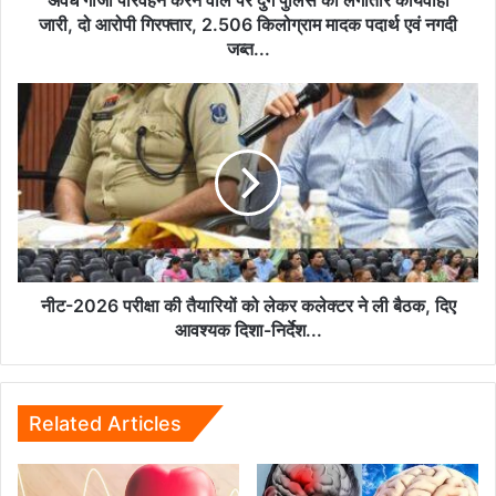
अवैध गांजा परिवहन करने वाले पर दुर्ग पुलिस की लगातार कार्यवाही
कार्यवाही
जारी, दो आरोपी गिरफ्तार, 2.506 किलोग्राम मादक पदार्थ एवं नगदी
जारी,
जब्त...
दो
आरोपी
नीट-2026
गिरफ्तार,
परीक्षा
2.506
की
किलोग्राम
तैयारियों
मादक
को
पदार्थ
लेकर
एवं
कलेक्टर
नगदी
ने
जब्त...
ली
बैठक,
नीट-2026 परीक्षा की तैयारियों को लेकर कलेक्टर ने ली बैठक, दिए
दिए
आवश्यक दिशा-निर्देश...
आवश्यक
दिशा-
निर्देश...
Related Articles