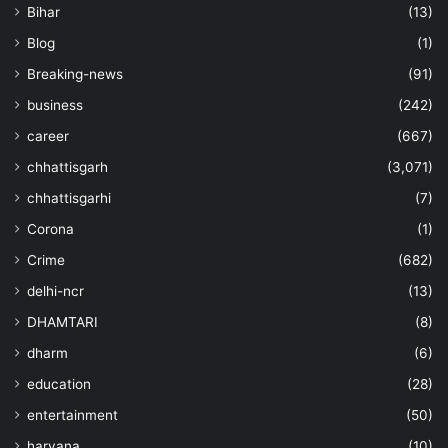
Bihar
(13)
Blog
(1)
Breaking-news
(91)
business
(242)
career
(667)
chhattisgarh
(3,071)
chhattisgarhi
(7)
Corona
(1)
Crime
(682)
delhi-ncr
(13)
DHAMTARI
(8)
dharm
(6)
education
(28)
entertainment
(50)
haryana
(10)