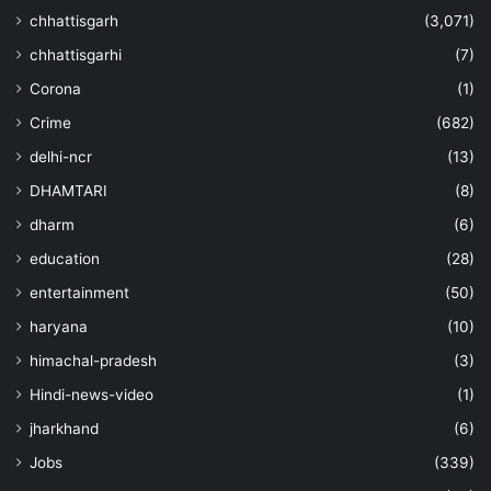
chhattisgarh
(3,071)
chhattisgarhi
(7)
Corona
(1)
Crime
(682)
delhi-ncr
(13)
DHAMTARI
(8)
dharm
(6)
education
(28)
entertainment
(50)
haryana
(10)
himachal-pradesh
(3)
Hindi-news-video
(1)
jharkhand
(6)
Jobs
(339)