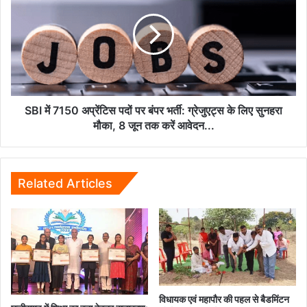
पैनल,
7150
6
अप्रेंटिस
हजार
पदों
परिवारों
पर
का
बंपर
बिजली
भर्ती:
बिल
ग्रेजुएट्स
हुआ
के
SBI में 7150 अप्रेंटिस पदों पर बंपर भर्ती: ग्रेजुएट्स के लिए सुनहरा
जीरो...
लिए
मौका, 8 जून तक करें आवेदन...
सुनहरा
मौका,
8
जून
Related Articles
तक
करें
आवेदन...
विधायक एवं महापौर की पहल से बैडमिंटन