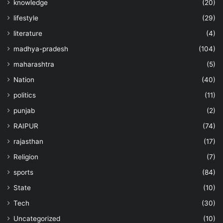
knowledge
(20)
lifestyle
(29)
literature
(4)
madhya-pradesh
(104)
maharashtra
(5)
Nation
(40)
politics
(11)
punjab
(2)
RAIPUR
(74)
rajasthan
(17)
Religion
(7)
sports
(84)
State
(10)
Tech
(30)
Uncategorized
(10)