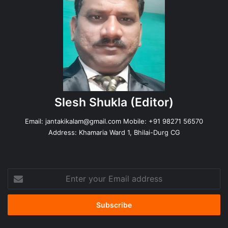
Slesh Shukla
(Editor)
Email:
jantakikalam@gmail.com
Mobile: +91 98271 56570
Address: Khamaria Ward 1, Bhilai-Durg CG
Enter
your
Email
address