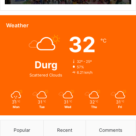
सामुदायिक
मध्यस्थता,
मीडिएशन
3.0
Weather
एवं
32
विधिक
℃
जागरूकता
का
संगम
Durg
32º - 25º
57%
6.21 km/h
Scattered Clouds
31
31
31
32
31
℃
℃
℃
℃
℃
Mon
Tue
Wed
Thu
Fri
Popular
Recent
Comments