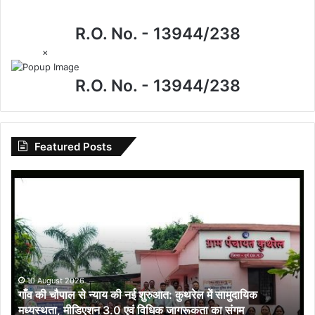
R.O. No. - 13944/238
×
R.O. No. - 13944/238
Featured Posts
गाँव
की
चौपाल
से
न्याय
की
नई
शुरुआत:
10 August 2026
गाँव की चौपाल से न्याय की नई शुरुआत: कुथरेल में सामुदायिक
कुथरेल
मध्यस्थता, मीडिएशन 3.0 एवं विधिक जागरूकता का संगम
में