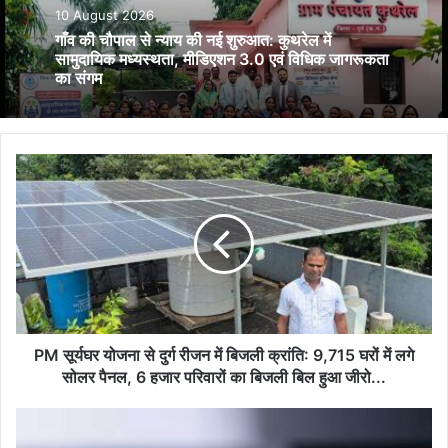
10 August 2026
गाँव की चौपाल से न्याय की नई शुरुआत: कुथरेल में
सामुदायिक मध्यस्थता, मीडिएशन 3.0 एवं विधिक जागरूकता
का संगम
PM
सूर्यघर
योजना
से
दुर्ग
रीजन
में
बिजली
क्रांति:
9,715
PM सूर्यघर योजना से दुर्ग रीजन में बिजली क्रांति: 9,715 घरों में लगे
घरों
सोलर पैनल, 6 हजार परिवारों का बिजली बिल हुआ जीरो...
में
लगे
SBI
सोलर
में