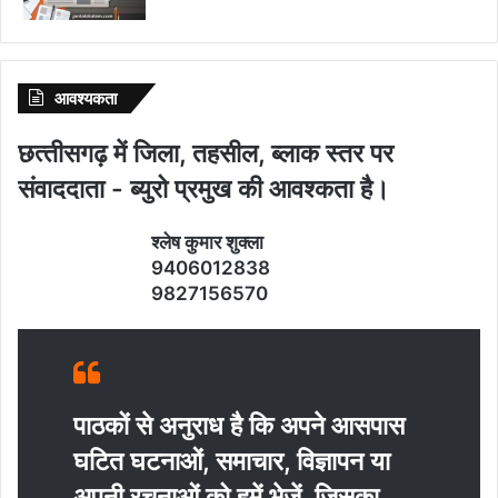
आवश्‍यकता
छत्‍तीसगढ़ में जिला, तहसील, ब्‍लाक स्‍तर पर
संवाददाता - ब्‍युरो प्रमुख की आवश्‍कता है।
श्‍लेष कुमार शुक्‍ला
9406012838
9827156570
पाठकों से अनुराध है कि अपने आसपास
घटित घटनाओं, समाचार, विज्ञापन या
अपनी रचनाओं को हमें भेजें, जिसका