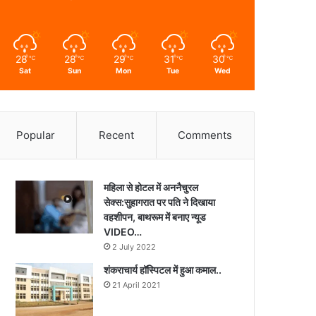
28
28
29
31
30
℃
℃
℃
℃
℃
Sat
Sun
Mon
Tue
Wed
Popular
Recent
Comments
महिला से होटल में अननैचुरल
सेक्स:सुहागरात पर पति ने दिखाया
वहशीपन, बाथरूम में बनाए न्यूड
VIDEO…
2 July 2022
शंकराचार्य हॉस्पिटल में हुआ कमाल..
21 April 2021