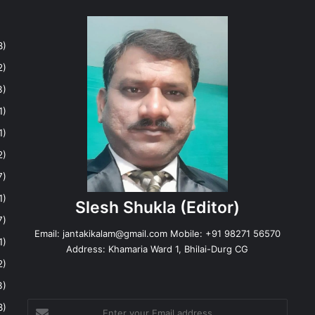
8)
2)
3)
1)
1)
2)
7)
1)
Slesh Shukla
(Editor)
7)
Email:
jantakikalam@gmail.com
Mobile: +91 98271 56570
1)
Address: Khamaria Ward 1, Bhilai-Durg CG
2)
3)
Enter
8)