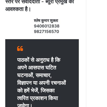
स्‍तर पर संवाददाता - ब्‍युरो प्रमुख की
आवश्‍कता है।
श्‍लेष कुमार शुक्‍ला
9406012838
9827156570
पाठकों से अनुराध है कि
अपने आसपास घटित
घटनाओं, समाचार,
विज्ञापन या अपनी रचनाओं
को हमें भेजें, जिसका
त्‍वरित प्रकाशन किया
जावेगा।