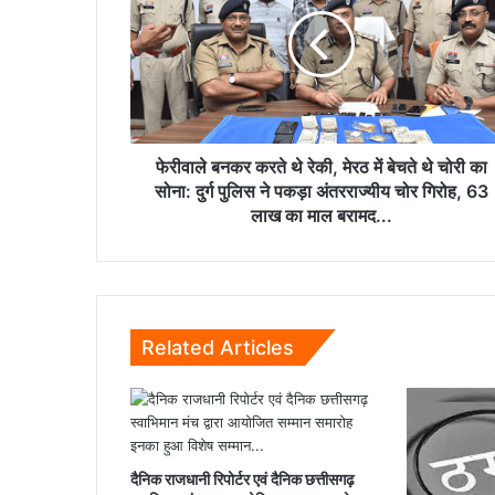
करते
थे
रेकी,
मेरठ
में
बेचते
थे
चोरी
फेरीवाले बनकर करते थे रेकी, मेरठ में बेचते थे चोरी का
का
सोना: दुर्ग पुलिस ने पकड़ा अंतरराज्यीय चोर गिरोह, 63
सोना:
लाख का माल बरामद...
दुर्ग
पुलिस
ने
पकड़ा
अंतरराज्यीय
Related Articles
चोर
गिरोह,
63
लाख
का
माल
दैनिक राजधानी रिपोर्टर एवं दैनिक छत्तीसगढ़
बरामद...