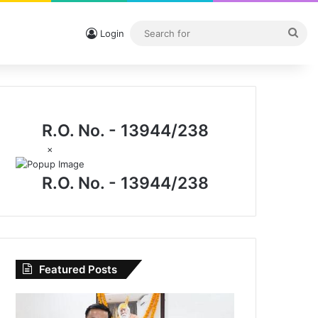
Sea
Login
for
R.O. No. - 13944/238
×
R.O. No. - 13944/238
Featured Posts
I.P.
मिश्रा