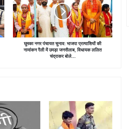
पंचायत
चुनाव:
भाजपा
प्रत्याशियों
सिंचाई सुविधाओं के विस्तार, फसल विविधिकरण और
की
आधुनिक तकनीक से खेती बनेगी अधिक लाभकारी –
मुख्यमंत्री श्री साय
नामांकन
रैली
में
घुमका नगर पंचायत चुनाव: भाजपा प्रत्याशियों की
उमड़ा
नामांकन रैली में उमड़ा जनसैलाब, विधायक ललित
जनसैलाब,
चंद्राकर बोले...
विधायक
ललित
चंद्राकर
बोले...