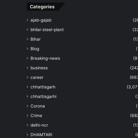
Categories
ajab-gajab
(2
bhilai-steel-plant
(3
Bihar
(1
Blog
(
Breaking-news
(9
business
(24
career
(66
chhattisgarh
(3,07
chhattisgarhi
(
Corona
(
Crime
(68
delhi-ncr
(1
DHAMTARI
(