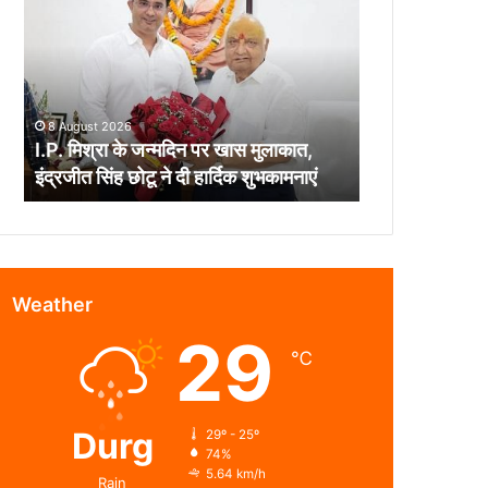
के
जन्मदिन
पर
खास
मुलाकात,
8 August 2026
इंद्रजीत
I.P. मिश्रा के जन्मदिन पर खास मुलाकात,
सिंह
इंद्रजीत सिंह छोटू ने दी हार्दिक शुभकामनाएं
छोटू
ने
दी
हार्दिक
शुभकामनाएं
Weather
29
℃
Durg
29º - 25º
74%
5.64 km/h
Rain