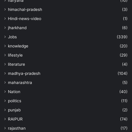
haryana
(10)
himachal-pradesh
(3)
Hindi-news-video
(1)
jharkhand
(6)
Jobs
(339)
knowledge
(20)
lifestyle
(29)
literature
(4)
madhya-pradesh
(104)
maharashtra
(5)
Nation
(40)
politics
(11)
punjab
(2)
RAIPUR
(74)
rajasthan
(17)