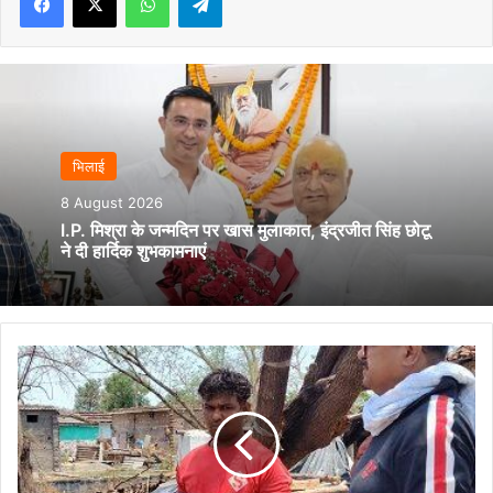
भिलाई
8 August 2026
I.P. मिश्रा के जन्मदिन पर खास मुलाकात, इंद्रजीत सिंह छोटू
ने दी हार्दिक शुभकामनाएं
बीएसपी
के
एन्फोर्समेंट
विभाग
द्वारा
अवैध