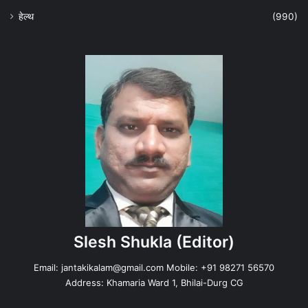
हेल्‍थ
(990)
Slesh Shukla
(Editor)
Email:
jantakikalam@gmail.com
Mobile: +91 98271 56570
Address: Khamaria Ward 1, Bhilai-Durg CG