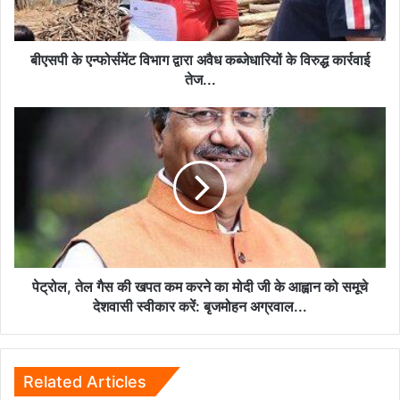
कब्जेधारियों
के
विरुद्ध
कार्रवाई
बीएसपी के एन्फोर्समेंट विभाग द्वारा अवैध कब्जेधारियों के विरुद्ध कार्रवाई
तेज...
तेज...
पेट्रोल,
तेल
गैस
की
खपत
कम
करने
का
मोदी
जी
पेट्रोल, तेल गैस की खपत कम करने का मोदी जी के आह्वान को समूचे
के
देशवासी स्वीकार करें: बृजमोहन अग्रवाल...
आह्वान
को
समूचे
देशवासी
Related Articles
स्वीकार