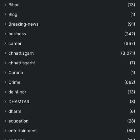
Bihar
(13)
Blog
(1)
Breaking-news
(91)
business
(242)
career
(667)
chhattisgarh
(3,071)
chhattisgarhi
(7)
Corona
(1)
Crime
(682)
delhi-ncr
(13)
DHAMTARI
(8)
dharm
(6)
education
(28)
entertainment
(50)