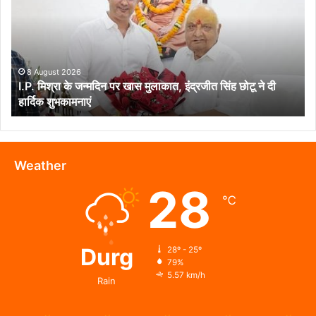
जन्मदिन
पर
खास
मुलाकात,
इंद्रजीत
8 August 2026
I.P. मिश्रा के जन्मदिन पर खास मुलाकात, इंद्रजीत सिंह छोटू ने दी
सिंह
हार्दिक शुभकामनाएं
छोटू
ने
दी
हार्दिक
शुभकामनाएं
Weather
28
℃
Durg
28º - 25º
79%
5.57 km/h
Rain