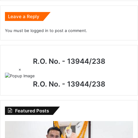
Leave a Reply
You must be
logged in
to post a comment.
R.O. No. - 13944/238
×
R.O. No. - 13944/238
Featured Posts
I.P.
मिश्रा
के