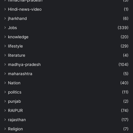
himachal-pradesh
(3)
Hindi-news-video
(1)
jharkhand
(6)
Jobs
(339)
knowledge
(20)
lifestyle
(29)
literature
(4)
madhya-pradesh
(104)
maharashtra
(5)
Nation
(40)
politics
(11)
punjab
(2)
RAIPUR
(74)
rajasthan
(17)
Religion
(7)