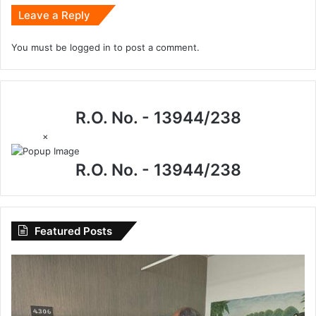
Leave a Reply
You must be
logged in
to post a comment.
R.O. No. - 13944/238
×
R.O. No. - 13944/238
Featured Posts
CG
News:
मेदांता
अस्पताल