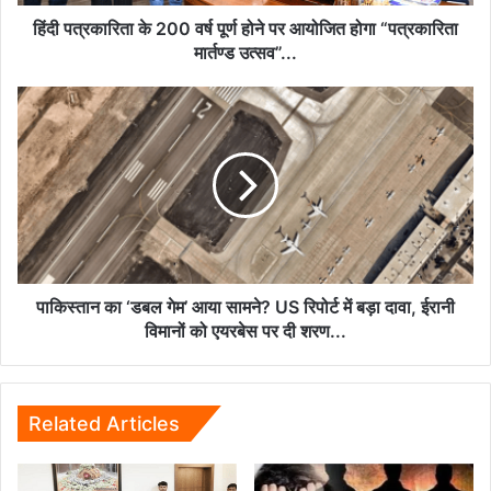
आयोजित
होगा
हिंदी पत्रकारिता के 200 वर्ष पूर्ण होने पर आयोजित होगा “पत्रकारिता
“पत्रकारिता
मार्तण्ड उत्सव”...
मार्तण्ड
उत्सव”...
पाकिस्तान
का
‘डबल
गेम’
आया
सामने?
US
रिपोर्ट
में
बड़ा
पाकिस्तान का ‘डबल गेम’ आया सामने? US रिपोर्ट में बड़ा दावा, ईरानी
दावा,
विमानों को एयरबेस पर दी शरण...
ईरानी
विमानों
को
एयरबेस
Related Articles
पर
दी
शरण...