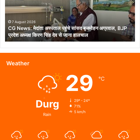
पहुंचे
सांसद
बृजमोहन
अग्रवाल,
7 August 2026
CG News: मेदांता अस्पताल पहुंचे सांसद बृजमोहन अग्रवाल, BJP
BJP
प्रदेश अध्यक्ष किरण सिंह देव से जाना हालचाल
प्रदेश
अध्यक्ष
किरण
सिंह
देव
Weather
से
29
जाना
℃
हालचाल
Durg
29º - 24º
71%
5 km/h
Rain