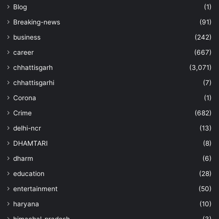
Blog
(1)
Breaking-news
(91)
business
(242)
career
(667)
chhattisgarh
(3,071)
chhattisgarhi
(7)
Corona
(1)
Crime
(682)
delhi-ncr
(13)
DHAMTARI
(8)
dharm
(6)
education
(28)
entertainment
(50)
haryana
(10)