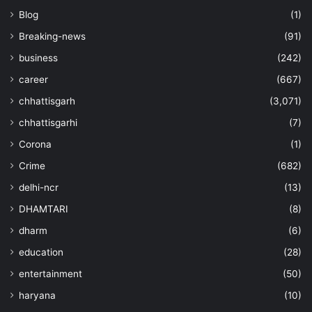
Blog
(1)
Breaking-news
(91)
business
(242)
career
(667)
chhattisgarh
(3,071)
chhattisgarhi
(7)
Corona
(1)
Crime
(682)
delhi-ncr
(13)
DHAMTARI
(8)
dharm
(6)
education
(28)
entertainment
(50)
haryana
(10)