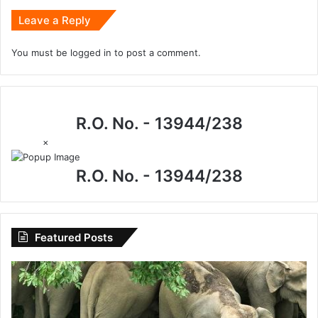
Leave a Reply
You must be
logged in
to post a comment.
R.O. No. - 13944/238
×
R.O. No. - 13944/238
Featured Posts
विशेष
लेख
:
उदंती-