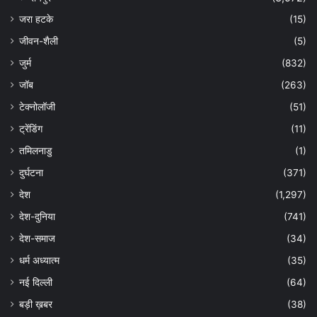
जरा हटके
(15)
जीवन-शैली
(5)
जुर्म
(832)
जॉब
(263)
टेक्नोलॉजी
(51)
ट्रेंडिंग
(11)
तमिलनाडु
(1)
दुर्घटना
(371)
देश
(1,297)
देश-दुनिया
(741)
देश-समाज
(34)
धर्म अध्यात्म
(35)
नई दिल्ली
(64)
बड़ी ख़बर
(38)