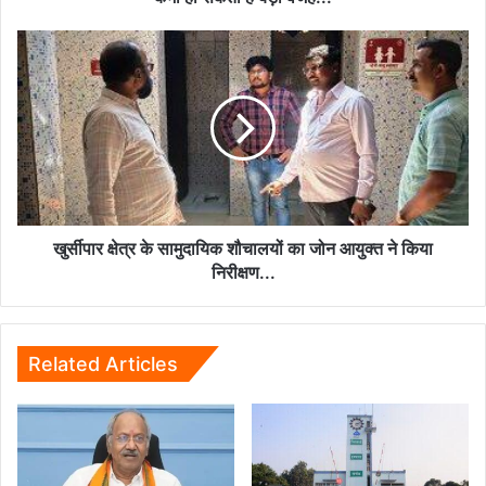
की
कमी
खुर्सीपार
हो
क्षेत्र
सकती
के
है
सामुदायिक
बड़ी
शौचालयों
वजह...
का
जोन
आयुक्त
ने
किया
खुर्सीपार क्षेत्र के सामुदायिक शौचालयों का जोन आयुक्त ने किया
निरीक्षण...
निरीक्षण...
Related Articles