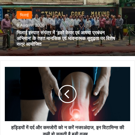
भिलाई
9 August 2026
भिलाई इस्पात संयंत्र में ‘इको केयर एवं आपदा प्रबंधन
अभियान’ के तहत मानसिक एवं भावनात्मक सुदृढ़ता पर विशेष
सत्र आयोजित
हड्डियों
में
दर्द
और
कमजोरी
को
न
करें
नजरअंदाज,
इन
हड्डियों में दर्द और कमजोरी को न करें नजरअंदाज, इन विटामिन्स की
विटामिन्स
कमी हो सकती है बड़ी वजह...