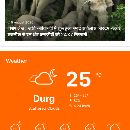
सीतानदी
में
शुरू
हुआ
9 August 2026
विशेष लेख : उदंती-सीतानदी में शुरू हुआ स्मार्ट सर्विलांस सिस्टम -एआई
स्मार्ट
तकनीक से वन और वन्यजीवों की 24X7 निगरानी
सर्विलांस
सिस्टम
-एआई
तकनीक
से
Weather
वन
25
और
℃
वन्यजीवों
की
24X7
निगरानी
Durg
25º - 25º
87%
4.24 km/h
Scattered Clouds