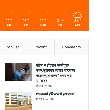
29
28
29
31
31
℃
℃
℃
℃
℃
Sat
Sun
Mon
Tue
Wed
Popular
Recent
Comments
महिला से होटल में अननैचुरल
सेक्स:सुहागरात पर पति ने दिखाया
वहशीपन, बाथरूम में बनाए न्यूड
VIDEO…
2 July 2022
शंकराचार्य हॉस्पिटल में हुआ कमाल..
21 April 2021