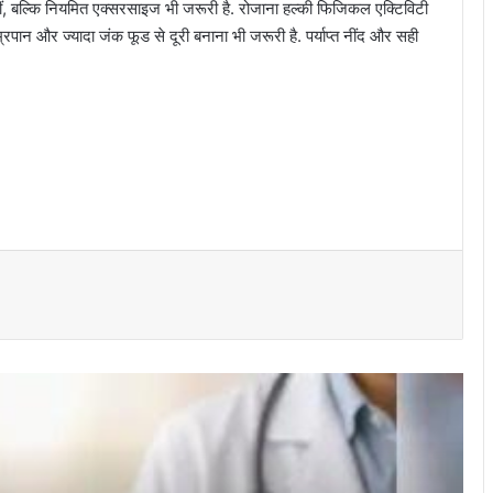
ीं, बल्कि नियमित एक्सरसाइज भी जरूरी है. रोजाना हल्की फिजिकल एक्टिविटी
रपान और ज्यादा जंक फूड से दूरी बनाना भी जरूरी है. पर्याप्त नींद और सही
क्या आप जानते हैं सुबह खाली पेट भीगी हुई किशमिश
खाने से क्या होता है?
क्या वाकई चावल के मांड में UTI ठीक करने की
ताकत है, आयुर्वदिक डॉक्टर से जानिए इसकी
सच्चाई…
डॉक्टर सलीम ने बताया डायबिटीज के मरीजों को
किन दालों का सेवन करना चाहिए, नहीं बढ़ेगा ब्लड
शुगर लेवल
रोजाना कितने अखरोट खाना चाहिए? जान लें फायदे
और सेवन का सही तरीका…