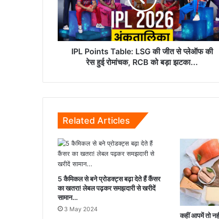
जीत
से
प्लेऑफ
की
रेस
IPL Points Table: LSG की जीत से प्लेऑफ की
हुई
रेस हुई रोमांचक, RCB को बड़ा झटका...
रोमांचक,
RCB
को
बड़ा
झटका...
Related Articles
5 कैमिकल से बने प्रोडक्ट्स बढ़ा देते हैं कैंसर
का खतरा! लेबल पढ़कर समझदारी से खरीदें
सामान…
3 May 2024
कहीं आपमें तो 