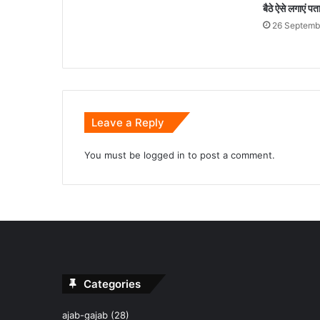
बैठे ऐसे लगाएं प
26 Septemb
Leave a Reply
You must be
logged in
to post a comment.
Categories
ajab-gajab
(28)