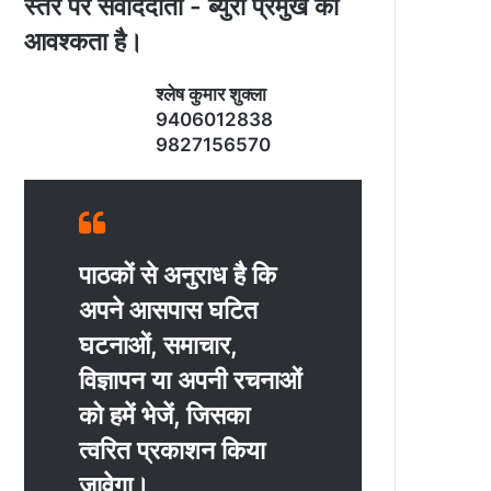
स्‍तर पर संवाददाता - ब्‍युरो प्रमुख की
आवश्‍कता है।
श्‍लेष कुमार शुक्‍ला
9406012838
9827156570
पाठकों से अनुराध है कि
अपने आसपास घटित
घटनाओं, समाचार,
विज्ञापन या अपनी रचनाओं
को हमें भेजें, जिसका
त्‍वरित प्रकाशन किया
जावेगा।