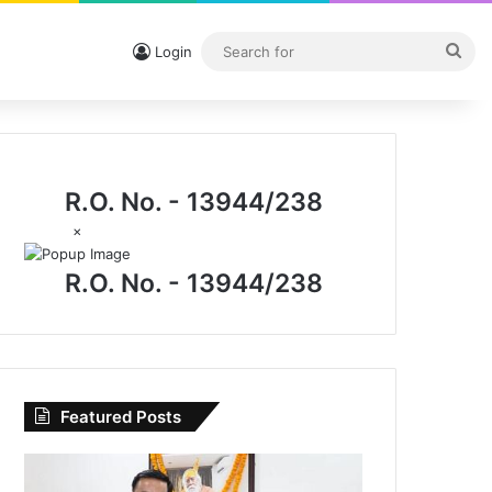
Sea
Login
for
R.O. No. - 13944/238
×
R.O. No. - 13944/238
Featured Posts
I.P.
मिश्रा