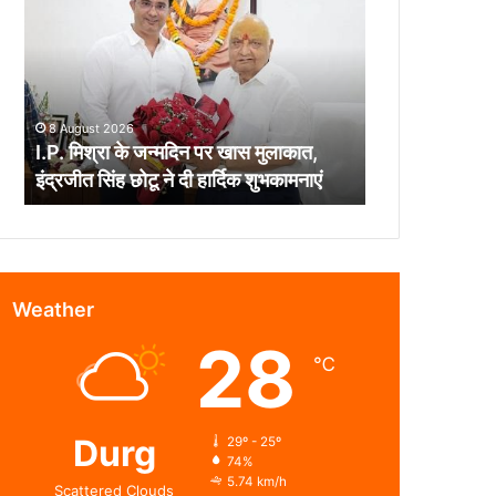
के
जन्मदिन
पर
खास
मुलाकात,
8 August 2026
इंद्रजीत
I.P. मिश्रा के जन्मदिन पर खास मुलाकात,
सिंह
इंद्रजीत सिंह छोटू ने दी हार्दिक शुभकामनाएं
छोटू
ने
दी
हार्दिक
शुभकामनाएं
Weather
28
℃
Durg
29º - 25º
74%
5.74 km/h
Scattered Clouds