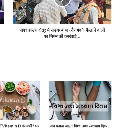
बाधा
हर पैर दर्द एक जैसा नहीं होता, जानें किन लक्षणों में
और
हार्ट डॉक्टर और कब स्पाइन एक्सपर्ट की पड़ती है
जरूरत?
गंदगी
फैलाने
वालों
पावर हाउस क्षेत्र में सड़क बाधा और गंदगी फैलाने वालों
पर
पर निगम की कार्रवाई...
निगम
की
कार्रवाई...
नहीं Vitamin D की कमी? घर
आज मनाया जाएगा विश्व उच्च रक्तचाप दिवस,