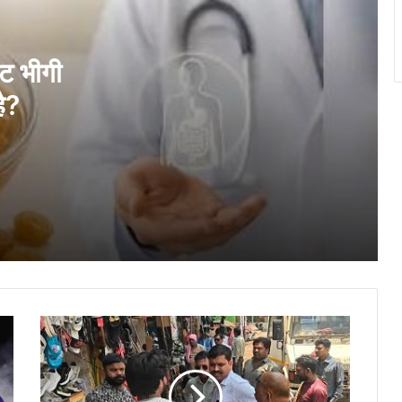
क्या केला सभी खा सकते हैं, जनरल फिजिशियन और
न्यूरोलॉजिस्ट ने बताया किन लोगों को नहीं खाना
चाहिए?
ेट भीगी
है?
बहुत ज्यादा चिया सीड्स सेवन करने से सेहत को हो
सकते हैं बड़े नुकसान, यहां जान लें साइड
इफेक्ट्स…
सेहत के लिए बेहद फायदेमंद है दालचीनी, मेथी और
हल्दी का मिश्रण, मिल सकते हैं ये बेनिफिट्स…
सावन के महीने में किन चीजों का सेवन नहीं करना
चाहिए? आयुर्वेदिक डॉक्टर ने बताया…
पावर
रात में सोने से पहले दो कीवी खाने से क्या होता है?
हाउस
डॉक्टर ने गिनाए फायदे…
क्षेत्र
में
सड़क