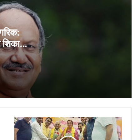
सिंचाई सुविधाओं के विस्तार, फसल विविधिकरण और
आधुनिक तकनीक से खेती बनेगी अधिक लाभकारी –
मुख्यमंत्री श्री साय
ागरिक:
र शिकायतें
सांसद बृजमोहन अग्रवाल ने लोकसभा की एस्टिमेट्स
कमेटी की बैठक में उठाई छत्तीसगढ़ के लिए ‘डायरेक्ट
ों का
पोर्ट-कनेक्टिविटी’ कॉरिडोरदेने पर दिया ज़ोर
 अग्रवाल
सांसद बृजमोहन अग्रवाल की पहल रंग लाई,
छात्राओं को मिलेंगी बेहतर मूलभूत सुविधाएं…
रजत पदक विजेता ज्ञानेश्वरी यादव से प्रभारी मंत्री
एवं शिक्षा मंत्री गजेंद्र यादव ने की आत्मीय मुलाकात
सिंधी
दिव्यांगजनों के सम्मान और सशक्तीकरण के लिए
साहित्य
सरकार निरंतर प्रतिबद्ध : मुख्यमंत्री विष्णु देव साय
एकेडमी
की