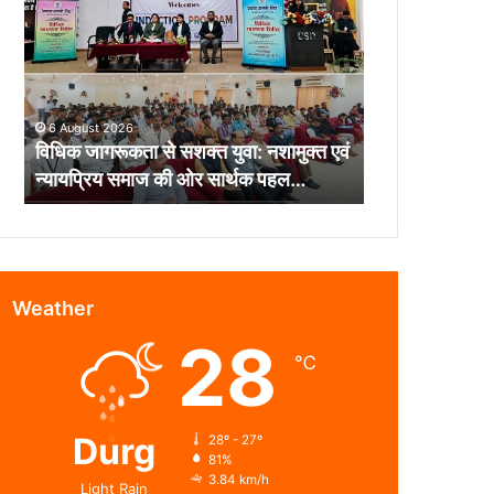
से
सशक्त
युवा:
नशामुक्त
एवं
6 August 2026
न्यायप्रिय
विधिक जागरूकता से सशक्त युवा: नशामुक्त एवं
समाज
न्यायप्रिय समाज की ओर सार्थक पहल…
की
ओर
सार्थक
पहल…
Weather
28
℃
Durg
28º - 27º
81%
3.84 km/h
Light Rain