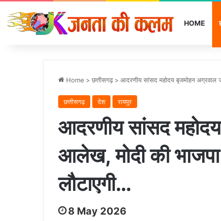
HOME
Home
>
छत्तीसगढ़
>
आदरणीय सांसद महोदय बृजमोहन अग्रवाल जी
छत्तीसगढ़
देश
रायपुर
आदरणीय सांसद महोदय 
आलेख, मोदी की भाजपा ब
लौटाएगी…
8 May 2026