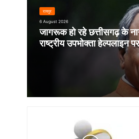
रायपुर
6 August 2026
जागरूक हो रहे छत्तीसगढ़ के न
राष्ट्रीय उपभोक्ता हेल्पलाइन प
20,000 के पार, 100% मामल
हुआ सफल निवारण – बृजमोहन
आंगनबाड़ी
कार्यकर्ता
एवं
सहायिकाओं