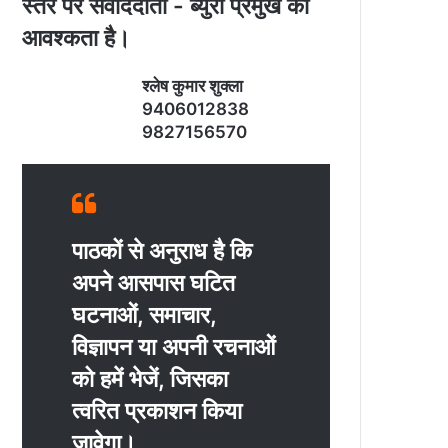
स्‍तर पर संवाददाता - ब्‍युरो प्रमुख की
आवश्‍कता है।
श्‍लेष कुमार शुक्‍ला
9406012838
9827156570
पाठकों से अनुराध है कि
अपने आसपास घटित
घटनाओं, समाचार,
विज्ञापन या अपनी रचनाओं
को हमें भेजें, जिसका
त्‍वरित प्रकाशन किया
जावेगा।