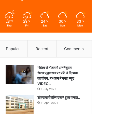
28
29
24
30
33
℃
℃
℃
℃
℃
Thu
Fri
Sat
Sun
Mon
Popular
Recent
Comments
महिला से होटल में अननैचुरल
सेक्स:सुहागरात पर पति ने दिखाया
वहशीपन, बाथरूम में बनाए न्यूड
VIDEO…
2 July 2022
शंकराचार्य हॉस्पिटल में हुआ कमाल..
21 April 2021