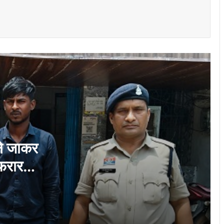
चंद्राकर
यातायात पुलिस की तत्परता से टला बड़ा हादसा
हाईटेंशन विद्युत तार पर गिरे पेड़ को तत्काल हटाकर
आवागमन कराया गया सुरक्षित
ऑपरेशन सिपाही रक्षा सूत्र–2026’ के तहत बीएसपी
विद्यालयों के विद्यार्थियों द्वारा निर्मित 2500 राखियाँ
सैनिकों के लिए संग्रहण समूह को ससम्मान समर्पित
दुर्ग में उमड़ा जनसैलाब, समर्थकों ने दी बधाई, पूर्व
गृहमंत्री ताम्रध्वज साहू के जन्मदिन पर हजारों
समर्थक पहुंचे
ले जाकर
फरार
छत्तीसगढ़ में नई तकनीक व कौशल विकास का नया
अध्याय, 500 करोड़ रुपये से बदलेगी राज्य की
डिजिटल तस्वीर : भाजपा
छावनी जोन के तकनीकी कर्मचारियों के लिए ‘‘विद्युत
सुरक्षा कार्यशाला’’ का आयोजन…