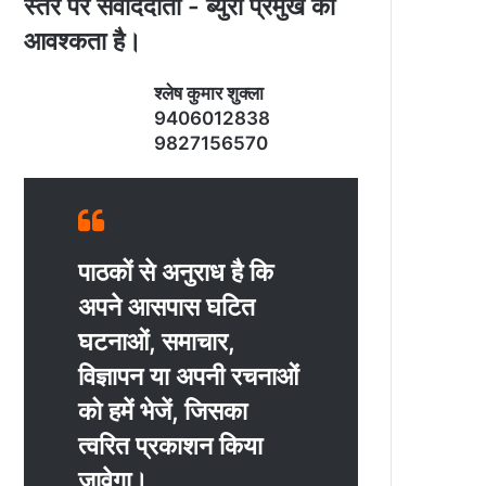
स्‍तर पर संवाददाता - ब्‍युरो प्रमुख की
आवश्‍कता है।
श्‍लेष कुमार शुक्‍ला
9406012838
9827156570
पाठकों से अनुराध है कि
अपने आसपास घटित
घटनाओं, समाचार,
विज्ञापन या अपनी रचनाओं
को हमें भेजें, जिसका
त्‍वरित प्रकाशन किया
जावेगा।