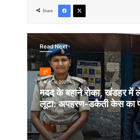
Facebook
X
Share
Read Next
दुर्ग
8 August 2026
मदद के बहाने रोका, खंडहर में 
लूटा: अपहरण-डकैती केस का 
आरोपी गिरफ्तार..