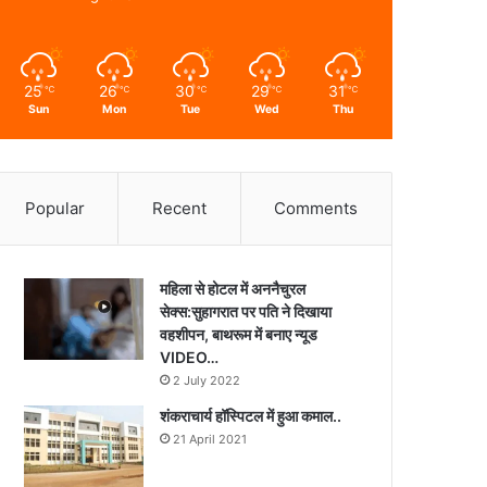
25
26
30
29
31
℃
℃
℃
℃
℃
Sun
Mon
Tue
Wed
Thu
Popular
Recent
Comments
महिला से होटल में अननैचुरल
सेक्स:सुहागरात पर पति ने दिखाया
वहशीपन, बाथरूम में बनाए न्यूड
VIDEO…
2 July 2022
शंकराचार्य हॉस्पिटल में हुआ कमाल..
21 April 2021