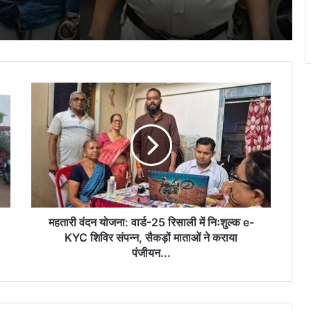
दीक्षारंभ में शिक्षा मंत्री गजेन्द्र यादव ने नवप्रवेशी
छात्राओं का तिलक लगाकर विद्यार्थियों से किये
आत्मीय संवाद
महतारी
वंदन
“आज का युवा नौकरी माँगने वाला नहीं, नौकरी देने
वाला बने”- विधायक ललित चंद्राकर
योजना:
वार्ड-25
रिसाली
में
अयोध्या में राम मंदिर भूमि पूजन की स्मृति में रिसाली
निःशुल्क
के राधेश्वरी मंदिर में धार्मिक कार्यक्रम संपन्न…
e-
KYC
शिविर
महतारी वंदन योजना: वार्ड-25 रिसाली में निःशुल्क e-
संपन्न,
KYC शिविर संपन्न, सैकड़ों माताओं ने कराया
सैकड़ों
पंजीयन...
माताओं
ने
कराया
पंजीयन...