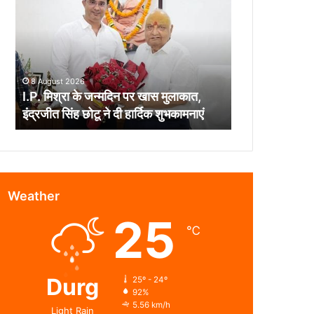
के
जन्मदिन
पर
खास
मुलाकात,
8 August 2026
इंद्रजीत
I.P. मिश्रा के जन्मदिन पर खास मुलाकात,
सिंह
इंद्रजीत सिंह छोटू ने दी हार्दिक शुभकामनाएं
छोटू
ने
दी
हार्दिक
शुभकामनाएं
Weather
25
℃
Durg
25º - 24º
92%
5.56 km/h
Light Rain