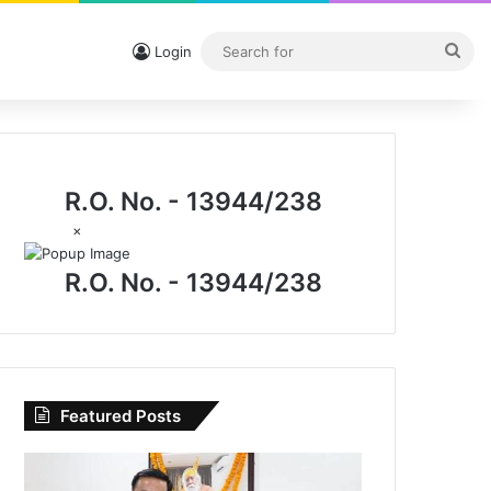
Sea
Login
for
R.O. No. - 13944/238
×
R.O. No. - 13944/238
Featured Posts
I.P.
मिश्रा