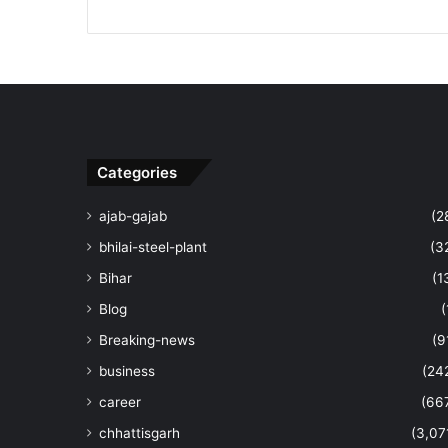
Categories
ajab-gajab
(2
bhilai-steel-plant
(3
Bihar
(1
Blog
(
Breaking-news
(9
business
(24
career
(66
chhattisgarh
(3,07