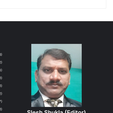
8)
2)
3)
1)
1)
2)
7)
1)
Slesh Shukla
(Editor)