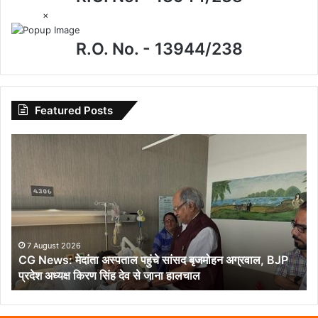
×
R.O. No. - 13944/238
Featured Posts
CG
News:
मेदांता
अस्पताल
पहुंचे
सांसद
बृजमोहन
अग्रवाल,
7 August 2026
CG News: मेदांता अस्पताल पहुंचे सांसद बृजमोहन अग्रवाल, BJP
BJP
प्रदेश अध्यक्ष किरण सिंह देव से जाना हालचाल
प्रदेश
अध्यक्ष
किरण