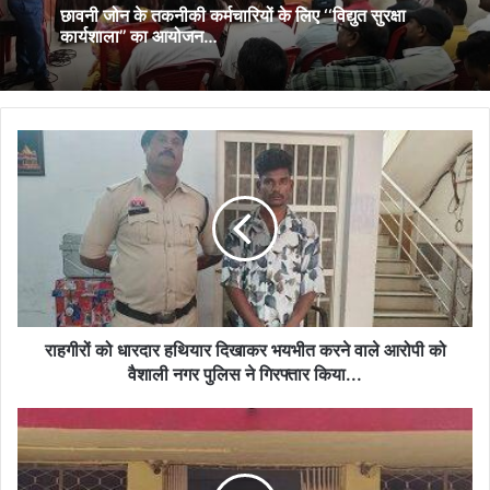
छावनी जोन के तकनीकी कर्मचारियों के लिए ‘‘विद्युत सुरक्षा
कार्यशाला’’ का आयोजन…
राहगीरों
को
धारदार
हथियार
दिखाकर
भयभीत
करने
वाले
आरोपी
को
राहगीरों को धारदार हथियार दिखाकर भयभीत करने वाले आरोपी को
वैशाली
वैशाली नगर पुलिस ने गिरफ्तार किया...
नगर
पुलिस
अवैध
ने
शराब
गिरफ्तार
पर
किया...
पुलिस