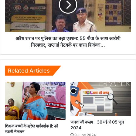
का
बड़ा
एक्शन:
55
पौवा
के
अवैध शराब पर पुलिस का बड़ा एक्शन: 55 पौवा के साथ आरोपी
साथ
गिरफ्तार, सप्लाई नेटवर्क पर कसा शिकंजा...
आरोपी
गिरफ्तार,
सप्लाई
नेटवर्क
Related Articles
पर
कसा
शिकंजा...
जनता की कलम – 30 मई से 05 जून
शिक्षक बच्चों के श्रेष्ठ मार्गदर्शक हैं: डॉ
2024
रजनी नेलशन
9 June 2024