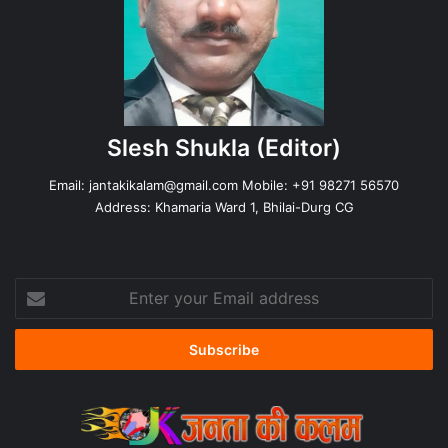
Slesh Shukla
(Editor)
Email:
jantakikalam@gmail.com
Mobile: +91 98271 56570
Address: Khamaria Ward 1, Bhilai-Durg CG
Enter
your
Email
address