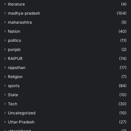
literature
(4)
madhya-pradesh
(104)
maharashtra
(5)
Nation
(40)
politics
(11)
punjab
(2)
RAIPUR
(74)
rajasthan
(17)
Religion
(7)
sports
(84)
State
(10)
Tech
(30)
Uncategorized
(10)
Uttar-Pradesh
(27)
uttarakhand
(2)