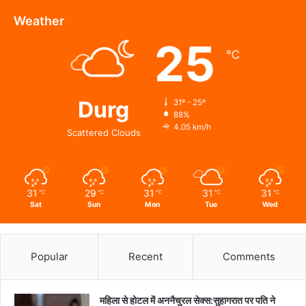
सिंह
देव
Weather
से
25
जाना
℃
हालचाल
Durg
31º - 25º
88%
4.05 km/h
Scattered Clouds
31
29
31
31
31
℃
℃
℃
℃
℃
Sat
Sun
Mon
Tue
Wed
Popular
Recent
Comments
महिला से होटल में अननैचुरल सेक्स:सुहागरात पर पति ने