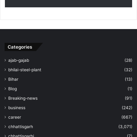
Categories
ajab-gajab
(28)
bhilai-steel-plant
(32)
Bihar
(13)
Blog
(1)
Breaking-news
(91)
business
(242)
career
(667)
chhattisgarh
(3,071)
chhattisgarhi
(7)