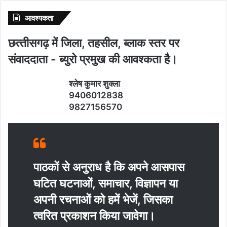
आवश्‍यकता
छत्‍तीसगढ़ में जिला, तहसील, ब्‍लाक स्‍तर पर
संवाददाता - ब्‍युरो प्रमुख की आवश्‍कता है।
श्‍लेष कुमार शुक्‍ला
9406012838
9827156570
पाठकों से अनुराध है कि अपने आसपास
घटित घटनाओं, समाचार, विज्ञापन या
अपनी रचनाओं को हमें भेजें, जिसका
त्‍वरित प्रकाशन किया जावेगा।