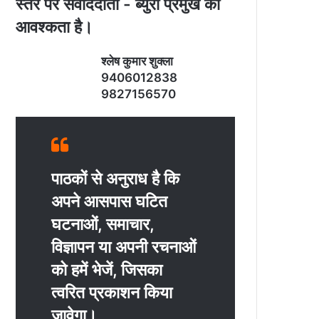
स्‍तर पर संवाददाता - ब्‍युरो प्रमुख की
आवश्‍कता है।
श्‍लेष कुमार शुक्‍ला
9406012838
9827156570
पाठकों से अनुराध है कि
अपने आसपास घटित
घटनाओं, समाचार,
विज्ञापन या अपनी रचनाओं
को हमें भेजें, जिसका
त्‍वरित प्रकाशन किया
जावेगा।