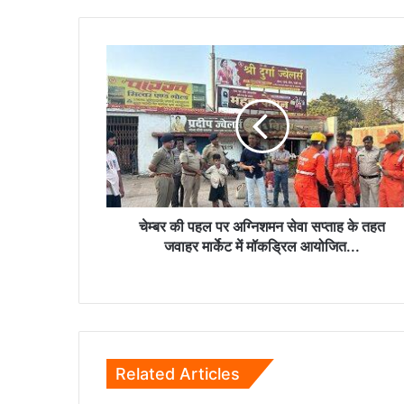
चेम्बर
की
पहल
पर
अग्निशमन
सेवा
सप्ताह
के
तहत
जवाहर
चेम्बर की पहल पर अग्निशमन सेवा सप्ताह के तहत
मार्केट
जवाहर मार्केट में मॉकड्रिल आयोजित...
में
मॉकड्रिल
आयोजित...
Related Articles