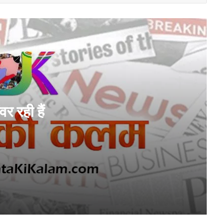
अग्रवाल के सवाल पर सरकार ने बताया- देश में 42
लाख टन सल्फर की उपलब्धता सुनिश्चित
कोसा की चमक अब वैश्विक बाजार तक : मुख्यमंत्री
ने लॉन्च किया छत्तीसगढ़ का प्रीमियम हैंडलूम ब्रांड
‘कोशल फैब’
CG News: मेदांता अस्पताल पहुंचे सांसद बृजमोहन
अग्रवाल, BJP प्रदेश अध्यक्ष किरण सिंह देव से
जाना हालचाल
र रही हैं
जागरूक हो रहे छत्तीसगढ़ के नागरिक: राष्ट्रीय
उपभोक्ता हेल्पलाइन पर शिकायतें 20,000 के पार,
100% मामलों का हुआ सफल निवारण – बृजमोहन
अग्रवाल
राजधानी की सुरक्षा और चाक-चौबंद कानून-व्यवस्था
के लिए सांसद बृजमोहन अग्रवाल ने मुख्यमंत्री एवं
गृहमंत्री को लिखा पत्र
मुख्यमंत्री विष्णु देव साय की अध्यक्षता में वन