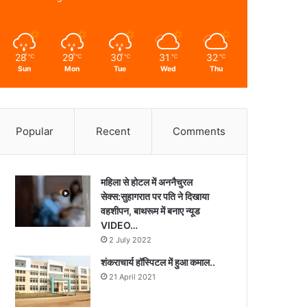
28
29
30
31
32
℃
℃
℃
℃
℃
Sun
Mon
Tue
Wed
Thu
Popular
Recent
Comments
महिला से होटल में अननैचुरल
सेक्स:सुहागरात पर पति ने दिखाया
वहशीपन, बाथरूम में बनाए न्यूड
VIDEO…
2 July 2022
शंकराचार्य हॉस्पिटल में हुआ कमाल..
21 April 2021