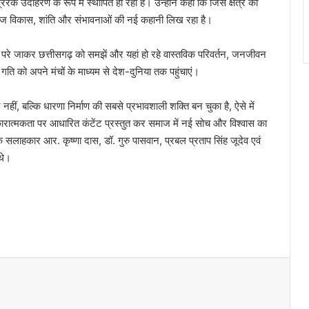
उदाहरण के रूप में स्थापित हो रहा है। उन्होंने कहा कि जिस क्षेत्र को
ही आज विकास, शांति और संभावनाओं की नई कहानी लिख रहा है।
ों से परे जाकर छत्तीसगढ़ को समझें और यहां हो रहे वास्तविक परिवर्तन, जनजीवन
ति को अपने मंचों के माध्यम से देश-दुनिया तक पहुंचाएं।
ीं, बल्कि धारणा निर्माण की सबसे प्रभावशाली शक्ति बन चुका है, ऐसे में
सकारात्मकता पर आधारित कंटेंट प्रस्तुत कर समाज में नई सोच और विश्वास का
 सलाहकार आर. कृष्णा दास, डॉ. गुरु पासवान, प्रबल प्रताप सिंह जूदेव एवं
थे।
विशेष लेख : नए आशियानों से संवर रही हैं ग्रामीण
नारायणपुर की खुशियाँ
विशेष लेख : ढाई साल की उपलब्धियाँ- छत्तीसगढ़ का
श्रमिक कल्याण के क्षेत्र में नई पहचान…
लोकसभा में गूंजा खाद की किल्लत का मुद्दा: बृजमोहन