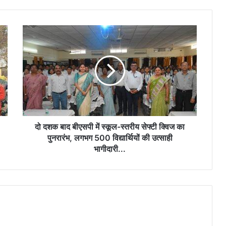
अधिकार अधिनियम (FRA) एवं पेसा कानून
(PESA) के प्रभावी क्रियान्वयन हेतु गठित टास्क
फोर्स की पहली बैठक संपन्न
दो
“छत्तीसगढ़ के कारीगर वैश्विक बाजार का नेतृत्व कर
दशक
सकते हैं” लोकसभा में सांसद बृजमोहन अग्रवाल
बाद
बीएसपी
में
स्कूल-
सिंचाई सुविधाओं के विस्तार, फसल विविधिकरण और
स्तरीय
आधुनिक तकनीक से खेती बनेगी अधिक लाभकारी –
मुख्यमंत्री श्री साय
सेफ्टी
क्विज
का
दो दशक बाद बीएसपी में स्कूल-स्तरीय सेफ्टी क्विज का
पुनरारंभ,
पुनरारंभ, लगभग 500 विद्यार्थियों की उत्साही
लगभग
भागीदारी...
500
विद्यार्थियों
की
उत्साही
भागीदारी...