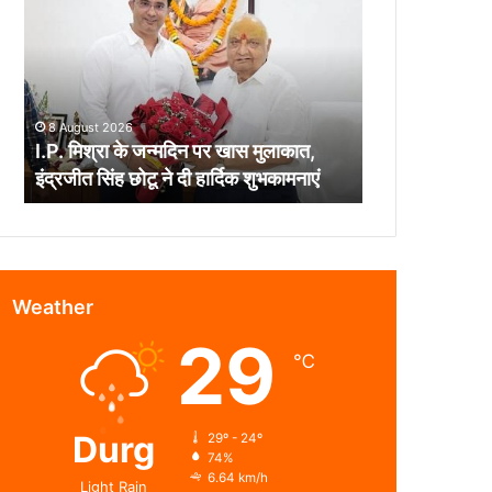
के
जन्मदिन
पर
खास
मुलाकात,
8 August 2026
इंद्रजीत
I.P. मिश्रा के जन्मदिन पर खास मुलाकात,
सिंह
इंद्रजीत सिंह छोटू ने दी हार्दिक शुभकामनाएं
छोटू
ने
दी
हार्दिक
शुभकामनाएं
Weather
29
℃
Durg
29º - 24º
74%
6.64 km/h
Light Rain