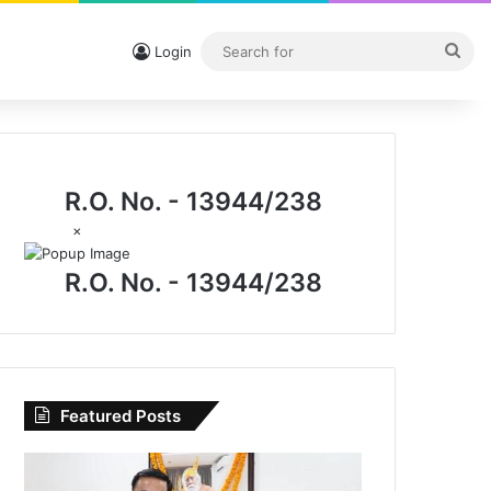
Sea
Login
for
R.O. No. - 13944/238
×
R.O. No. - 13944/238
Featured Posts
I.P.
मिश्रा