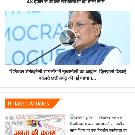
के
48 हजार से अधिक उपभोक्ताओं को मिला लाभ...
48
हजार
डिजिटल
से
डेमोक्रेसी
अधिक
डायलॉग
उपभोक्ताओं
में
को
मुख्यमंत्री
मिला
का
लाभ...
आह्वान:
क्रिएटर्स
दिखाएं
बदलते
डिजिटल डेमोक्रेसी डायलॉग में मुख्यमंत्री का आह्वान: क्रिएटर्स दिखाएं
छत्तीसगढ़
बदलते छत्तीसगढ़ की नई पहचान...
की
नई
पहचान...
Related Articles