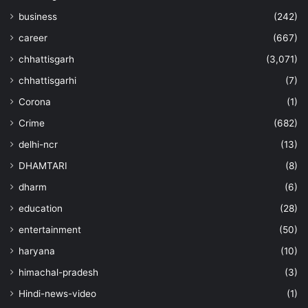
business
(242)
career
(667)
chhattisgarh
(3,071)
chhattisgarhi
(7)
Corona
(1)
Crime
(682)
delhi-ncr
(13)
DHAMTARI
(8)
dharm
(6)
education
(28)
entertainment
(50)
haryana
(10)
himachal-pradesh
(3)
Hindi-news-video
(1)