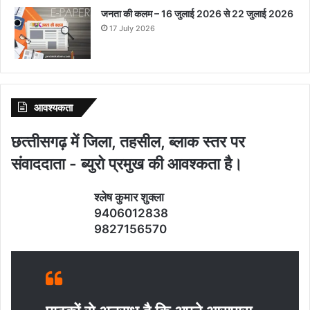
जनता की कलम – 16 जुलाई 2026 से 22 जुलाई 2026
17 July 2026
आवश्‍यकता
छत्‍तीसगढ़ में जिला, तहसील, ब्‍लाक स्‍तर पर
संवाददाता - ब्‍युरो प्रमुख की आवश्‍कता है।
श्‍लेष कुमार शुक्‍ला
9406012838
9827156570