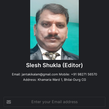
Slesh Shukla
(Editor)
Email:
jantakikalam@gmail.com
Mobile: +91 98271 56570
Address: Khamaria Ward 1, Bhilai-Durg CG
Enter
your