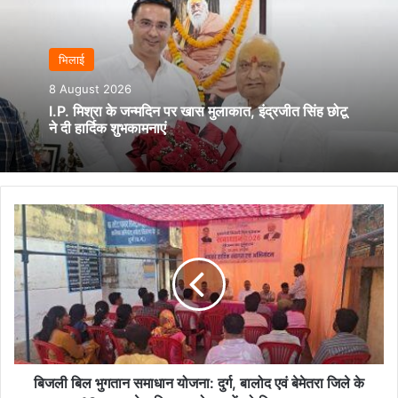
भिलाई
8 August 2026
I.P. मिश्रा के जन्मदिन पर खास मुलाकात, इंद्रजीत सिंह छोटू
ने दी हार्दिक शुभकामनाएं
बिजली
बिल
भुगतान
समाधान
योजना:
दुर्ग,
बालोद
एवं
बेमेतरा
जिले
बिजली बिल भुगतान समाधान योजना: दुर्ग, बालोद एवं बेमेतरा जिले के