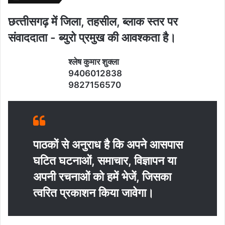
छत्‍तीसगढ़ में जिला, तहसील, ब्‍लाक स्‍तर पर
संवाददाता - ब्‍युरो प्रमुख की आवश्‍कता है।
श्‍लेष कुमार शुक्‍ला
9406012838
9827156570
पाठकों से अनुराध है कि अपने आसपास
घटित घटनाओं, समाचार, विज्ञापन या
अपनी रचनाओं को हमें भेजें, जिसका
त्‍वरित प्रकाशन किया जावेगा।