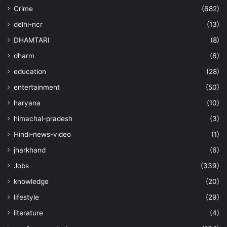
Crime
(682)
delhi-ncr
(13)
DHAMTARI
(8)
dharm
(6)
education
(28)
entertainment
(50)
haryana
(10)
himachal-pradesh
(3)
Hindi-news-video
(1)
jharkhand
(6)
Jobs
(339)
knowledge
(20)
lifestyle
(29)
literature
(4)