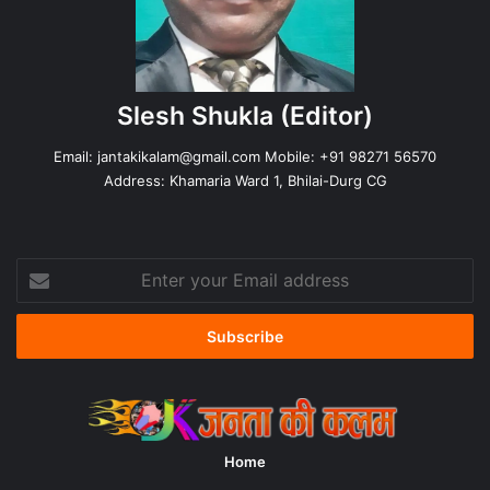
Slesh Shukla
(Editor)
Email:
jantakikalam@gmail.com
Mobile: +91 98271 56570
Address: Khamaria Ward 1, Bhilai-Durg CG
Enter
your
Email
address
Home