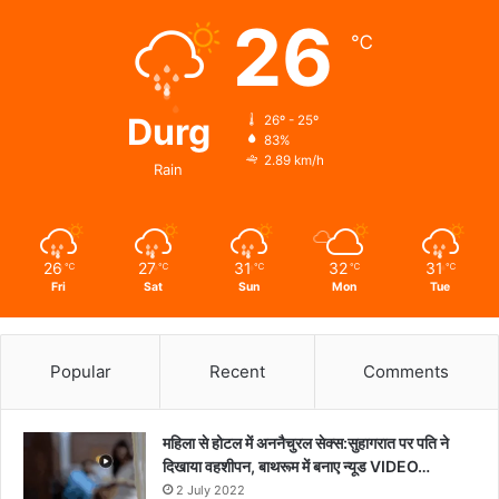
से
26
जाना
℃
हालचाल
Durg
26º - 25º
83%
2.89 km/h
Rain
26
27
31
32
31
℃
℃
℃
℃
℃
Fri
Sat
Sun
Mon
Tue
Popular
Recent
Comments
महिला से होटल में अननैचुरल सेक्स:सुहागरात पर पति ने
दिखाया वहशीपन, बाथरूम में बनाए न्यूड VIDEO…
2 July 2022