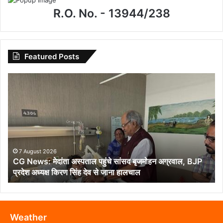
R.O. No. - 13944/238
Featured Posts
CG
News:
मेदांता
अस्पताल
पहुंचे
सांसद
बृजमोहन
अग्रवाल,
7 August 2026
CG News: मेदांता अस्पताल पहुंचे सांसद बृजमोहन अग्रवाल, BJP
BJP
प्रदेश अध्यक्ष किरण सिंह देव से जाना हालचाल
प्रदेश
अध्यक्ष
किरण
सिंह
देव
Weather