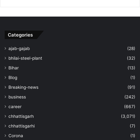
Categories
ajab-gajab
(28)
bhilai-steel-plant
(32)
Bihar
(13)
Blog
(1)
Breaking-news
(91)
business
(242)
career
(667)
chhattisgarh
(3,071)
chhattisgarhi
(7)
Corona
(1)