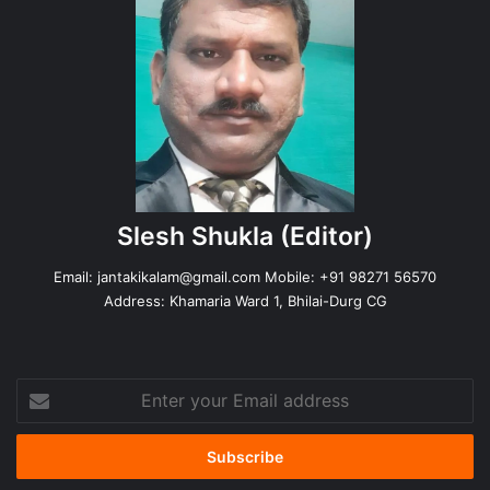
Slesh Shukla
(Editor)
Email:
jantakikalam@gmail.com
Mobile: +91 98271 56570
Address: Khamaria Ward 1, Bhilai-Durg CG
Enter
your
Email
address