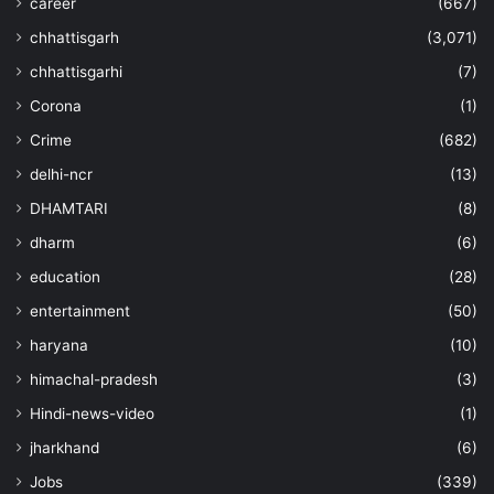
career
(667)
chhattisgarh
(3,071)
chhattisgarhi
(7)
Corona
(1)
Crime
(682)
delhi-ncr
(13)
DHAMTARI
(8)
dharm
(6)
education
(28)
entertainment
(50)
haryana
(10)
himachal-pradesh
(3)
Hindi-news-video
(1)
jharkhand
(6)
Jobs
(339)