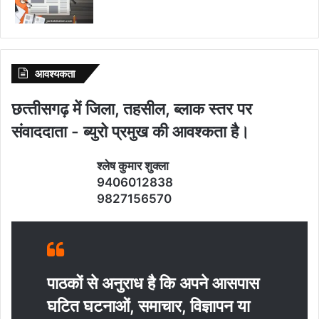
आवश्‍यकता
छत्‍तीसगढ़ में जिला, तहसील, ब्‍लाक स्‍तर पर
संवाददाता - ब्‍युरो प्रमुख की आवश्‍कता है।
श्‍लेष कुमार शुक्‍ला
9406012838
9827156570
पाठकों से अनुराध है कि अपने आसपास
घटित घटनाओं, समाचार, विज्ञापन या