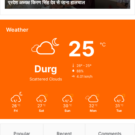
प्रदेश अध्यक्ष किरण सिंह देव से जाना हालचाल
प्रदेश
अध्यक्ष
किरण
सिंह
देव
Weather
से
25
जाना
℃
हालचाल
Durg
26º - 25º
88%
4.01 km/h
Scattered Clouds
26
27
30
32
31
℃
℃
℃
℃
℃
Fri
Sat
Sun
Mon
Tue
Popular
Recent
Comments