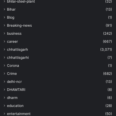
bhilai-steel-plant
(32)
Bihar
(13)
Blog
(1)
Breaking-news
(91)
business
(242)
career
(667)
chhattisgarh
(3,071)
chhattisgarhi
(7)
Corona
(1)
Crime
(682)
delhi-ncr
(13)
DHAMTARI
(8)
dharm
(6)
education
(28)
entertainment
(50)