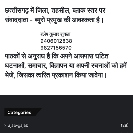
छत्‍तीसगढ़ में जिला, तहसील, ब्‍लाक स्‍तर पर
संवाददाता - ब्‍युरो प्रमुख की आवश्‍कता है।
श्‍लेष कुमार शुक्‍ला
9406012838
9827156570
पाठकों से अनुराध है कि अपने आसपास घटित
घटनाओं, समाचार, विज्ञापन या अपनी रचनाओं को हमें
भेजें, जिसका त्‍वरित प्रकाशन किया जावेगा।
Categories
ajab-gajab
(28)