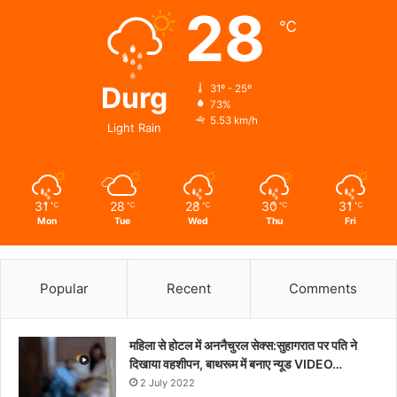
28
विधिक
℃
जागरूकता
का
संगम
Durg
31º - 25º
73%
5.53 km/h
Light Rain
31
28
28
30
31
℃
℃
℃
℃
℃
Mon
Tue
Wed
Thu
Fri
Popular
Recent
Comments
महिला से होटल में अननैचुरल सेक्स:सुहागरात पर पति ने
दिखाया वहशीपन, बाथरूम में बनाए न्यूड VIDEO…
2 July 2022