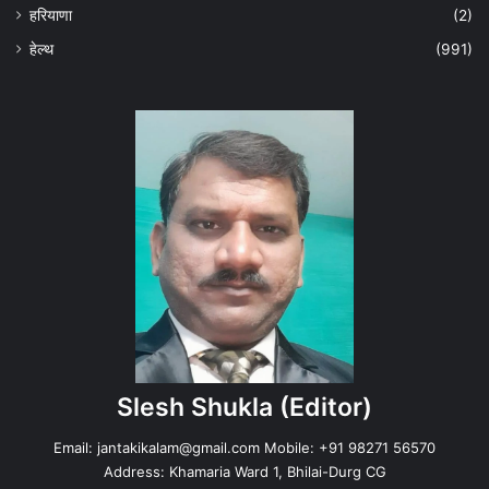
हरियाणा
(2)
हेल्‍थ
(991)
Slesh Shukla
(Editor)
Email:
jantakikalam@gmail.com
Mobile: +91 98271 56570
Address: Khamaria Ward 1, Bhilai-Durg CG