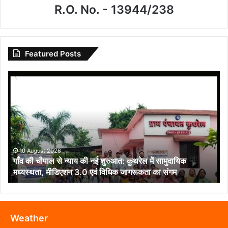
R.O. No. - 13944/238
Featured Posts
गाँव
की
चौपाल
से
न्याय
की
नई
शुरुआत:
10 August 2026
गाँव की चौपाल से न्याय की नई शुरुआत: कुथरेल में सामुदायिक
कुथरेल
मध्यस्थता, मीडिएशन 3.0 एवं विधिक जागरूकता का संगम
में
सामुदायिक
मध्यस्थता,
मीडिएशन
3.0
Weather
एवं