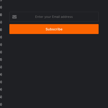
3)
Enter
8)
your
6)
Email
address
8)
0)
0)
3)
1)
6)
9)
0)
9)
4)
4)