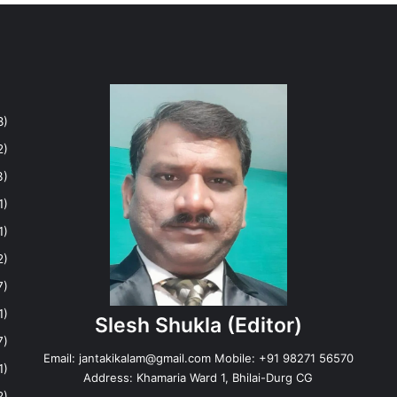
8)
2)
3)
1)
1)
2)
7)
1)
Slesh Shukla
(Editor)
7)
Email:
jantakikalam@gmail.com
Mobile: +91 98271 56570
1)
Address: Khamaria Ward 1, Bhilai-Durg CG
2)