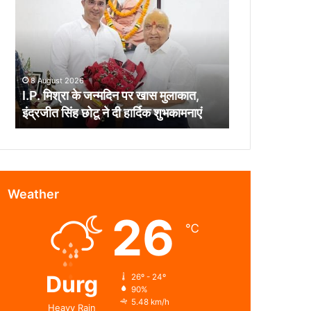
के
जन्मदिन
पर
खास
मुलाकात,
8 August 2026
इंद्रजीत
I.P. मिश्रा के जन्मदिन पर खास मुलाकात,
सिंह
इंद्रजीत सिंह छोटू ने दी हार्दिक शुभकामनाएं
छोटू
ने
दी
हार्दिक
शुभकामनाएं
Weather
26
℃
Durg
26º - 24º
90%
5.48 km/h
Heavy Rain