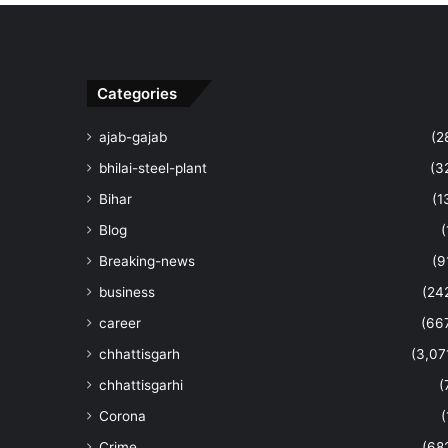
Categories
ajab-gajab
(2
bhilai-steel-plant
(3
Bihar
(1
Blog
(
Breaking-news
(9
business
(24
career
(66
chhattisgarh
(3,07
chhattisgarhi
(
Corona
(
Crime
(68