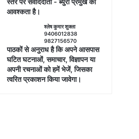
स्‍तर पर संवाददाता - ब्‍युरो प्रमुख की
आवश्‍कता है।
श्‍लेष कुमार शुक्‍ला
9406012838
9827156570
पाठकों से अनुराध है कि अपने आसपास
घटित घटनाओं, समाचार, विज्ञापन या
अपनी रचनाओं को हमें भेजें, जिसका
त्‍वरित प्रकाशन किया जावेगा।