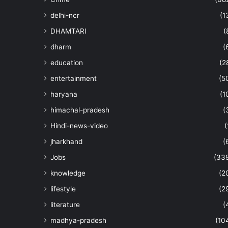
delhi-ncr
(1
DHAMTARI
(
dharm
(
education
(2
entertainment
(5
haryana
(1
himachal-pradesh
(
Hindi-news-video
(
jharkhand
(
Jobs
(33
knowledge
(2
lifestyle
(2
literature
(
madhya-pradesh
(10