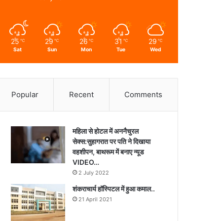
25
29
26
31
29
℃
℃
℃
℃
℃
Sat
Sun
Mon
Tue
Wed
Popular
Recent
Comments
महिला से होटल में अननैचुरल
सेक्स:सुहागरात पर पति ने दिखाया
वहशीपन, बाथरूम में बनाए न्यूड
VIDEO…
2 July 2022
शंकराचार्य हॉस्पिटल में हुआ कमाल..
21 April 2021