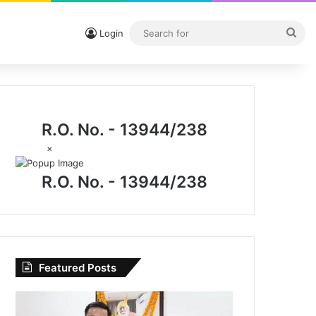
Sea
Login
for
R.O. No. - 13944/238
×
R.O. No. - 13944/238
Featured Posts
I.P.
मिश्रा