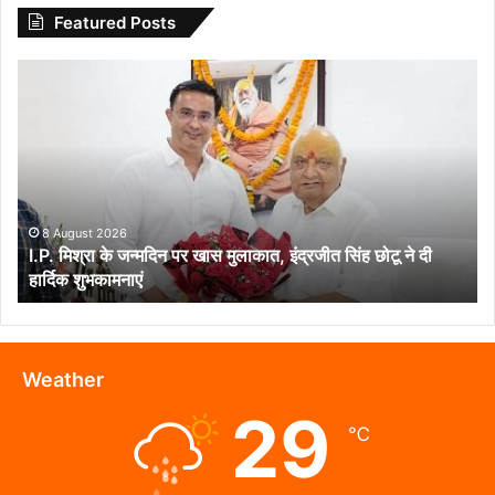
Featured Posts
I.P.
मिश्रा
के
जन्मदिन
पर
खास
मुलाकात,
इंद्रजीत
8 August 2026
I.P. मिश्रा के जन्मदिन पर खास मुलाकात, इंद्रजीत सिंह छोटू ने दी
सिंह
हार्दिक शुभकामनाएं
छोटू
ने
दी
हार्दिक
शुभकामनाएं
Weather
29
℃