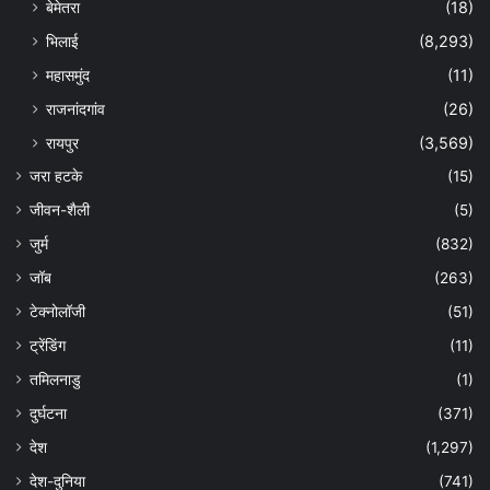
बेमेतरा
(18)
भिलाई
(8,293)
महासमुंद
(11)
राजनांदगांव
(26)
रायपुर
(3,569)
जरा हटके
(15)
जीवन-शैली
(5)
जुर्म
(832)
जॉब
(263)
टेक्नोलॉजी
(51)
ट्रेंडिंग
(11)
तमिलनाडु
(1)
दुर्घटना
(371)
देश
(1,297)
देश-दुनिया
(741)