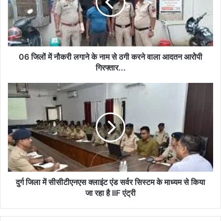
लगाने
के
नाम
से
ठगी
करने
06 जिलों में नौकरी लगाने के नाम से ठगी करने वाला आदतन आरोेपी
वाला
गिरफ्तार...
आदतन
आरोेपी
दुर्ग
गिरफ्तार...
जिला
में
सीसीटीएनएस
क्लाइंट
एंड
सर्वर
सिस्टम
के
माध्यम
दुर्ग जिला में सीसीटीएनएस क्लाइंट एंड सर्वर सिस्टम के माध्यम से किया
से
जा रहा है IIF एंट्री
किया
जा