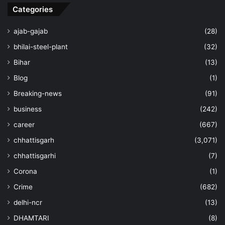
Categories
ajab-gajab
(28)
bhilai-steel-plant
(32)
Bihar
(13)
Blog
(1)
Breaking-news
(91)
business
(242)
career
(667)
chhattisgarh
(3,071)
chhattisgarhi
(7)
Corona
(1)
Crime
(682)
delhi-ncr
(13)
DHAMTARI
(8)