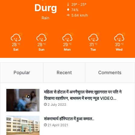
Durg
29º - 25º
74%
5.64 km/h
Rain
28
28
29
31
30
℃
℃
℃
℃
℃
Sat
Sun
Mon
Tue
Wed
Popular
Recent
Comments
महिला से होटल में अननैचुरल सेक्स:सुहागरात पर पति ने
दिखाया वहशीपन, बाथरूम में बनाए न्यूड VIDEO…
2 July 2022
शंकराचार्य हॉस्पिटल में हुआ कमाल..
21 April 2021