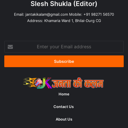
Slesh Shukla
(Editor)
Email:
jantakikalam@gmail.com
Mobile: +91 98271 56570
Address: Khamaria Ward 1, Bhilai-Durg CG
Enter
your
Email
address
Home
Contact Us
About Us