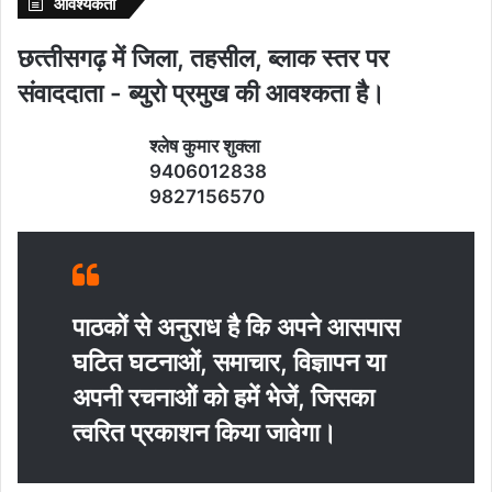
आवश्‍यकता
छत्‍तीसगढ़ में जिला, तहसील, ब्‍लाक स्‍तर पर
संवाददाता - ब्‍युरो प्रमुख की आवश्‍कता है।
श्‍लेष कुमार शुक्‍ला
9406012838
9827156570
पाठकों से अनुराध है कि अपने आसपास
घटित घटनाओं, समाचार, विज्ञापन या
अपनी रचनाओं को हमें भेजें, जिसका
त्‍वरित प्रकाशन किया जावेगा।