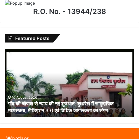
R.O. No. - 13944/238
Featured Posts
गाँव
की
चौपाल
से
न्याय
की
नई
शुरुआत:
10 August 2026
गाँव की चौपाल से न्याय की नई शुरुआत: कुथरेल में सामुदायिक
कुथरेल
मध्यस्थता, मीडिएशन 3.0 एवं विधिक जागरूकता का संगम
में
सामुदायिक
मध्यस्थता,
मीडिएशन
3.0
Weather