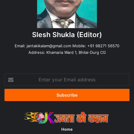
Slesh Shukla
(Editor)
Email:
jantakikalam@gmail.com
Mobile: +91 98271 56570
Address: Khamaria Ward 1, Bhilai-Durg CG
Enter
your
Email
address
Home