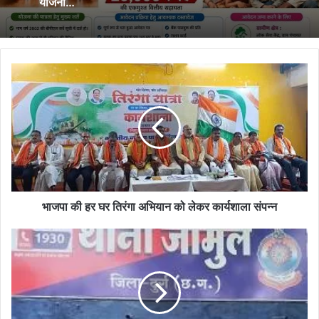
योजना…
भाजपा
की
हर
घर
तिरंगा
अभियान
को
लेकर
कार्यशाला
संपन्न
भाजपा की हर घर तिरंगा अभियान को लेकर कार्यशाला संपन्न
अवैध
रूप
से
शराब
बिक्री
करने