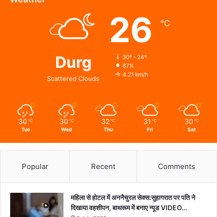
एवं
26
विधिक
℃
जागरूकता
का
संगम
Durg
30º - 24º
87%
4.21 km/h
Scattered Clouds
30
30
32
31
30
℃
℃
℃
℃
℃
Tue
Wed
Thu
Fri
Sat
Popular
Recent
Comments
महिला से होटल में अननैचुरल सेक्स:सुहागरात पर पति ने
दिखाया वहशीपन, बाथरूम में बनाए न्यूड VIDEO…