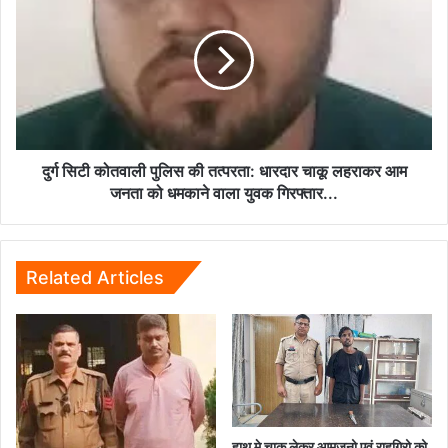
सिटी
कोतवाली
पुलिस
की
तत्परता:
धारदार
चाकू
लहराकर
आम
दुर्ग सिटी कोतवाली पुलिस की तत्परता: धारदार चाकू लहराकर आम
जनता
जनता को धमकाने वाला युवक गिरफ्तार...
को
धमकाने
वाला
युवक
Related Articles
गिरफ्तार...
हाथ मे चाकु लेकर आमजनो एवं राहगिरो को