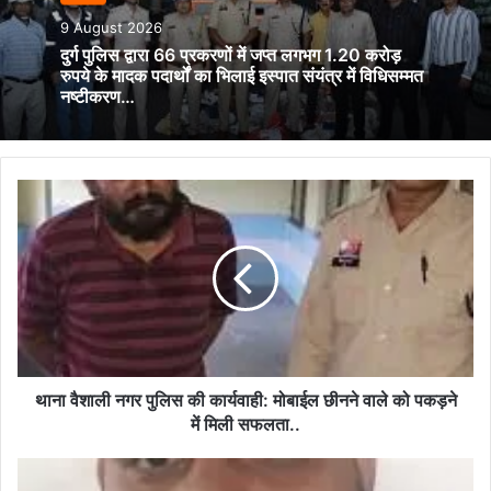
9 August 2026
दुर्ग पुलिस द्वारा 66 प्रकरणों में जप्त लगभग 1.20 करोड़
रुपये के मादक पदार्थों का भिलाई इस्पात संयंत्र में विधिसम्मत
नष्टीकरण…
थाना
वैशाली
नगर
पुलिस
की
कार्यवाही:
मोबाईल
छीनने
वाले
को
थाना वैशाली नगर पुलिस की कार्यवाही: मोबाईल छीनने वाले को पकड़ने
पकड़ने
में मिली सफलता..
में
मिली
दुर्ग
सफलता..