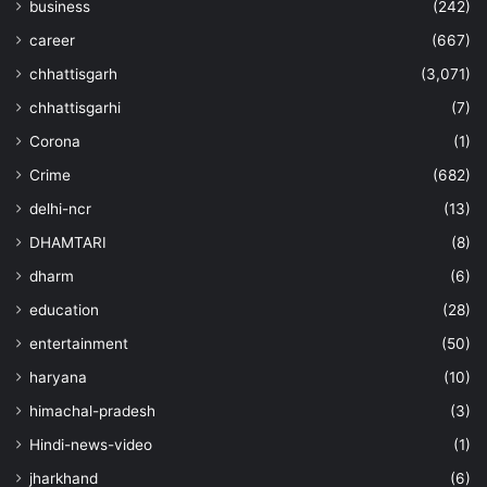
business
(242)
career
(667)
chhattisgarh
(3,071)
chhattisgarhi
(7)
Corona
(1)
Crime
(682)
delhi-ncr
(13)
DHAMTARI
(8)
dharm
(6)
education
(28)
entertainment
(50)
haryana
(10)
himachal-pradesh
(3)
Hindi-news-video
(1)
jharkhand
(6)