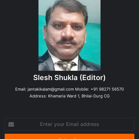
Slesh Shukla
(Editor)
Email:
jantakikalam@gmail.com
Mobile: +91 98271 56570
Address: Khamaria Ward 1, Bhilai-Durg CG
Enter
your
Email