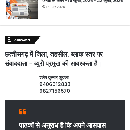
जनता की कलम – 16 जुलाई 2026 से 22 जुलाई 2026
17 July 2026
आवश्‍यकता
छत्‍तीसगढ़ में जिला, तहसील, ब्‍लाक स्‍तर पर
संवाददाता - ब्‍युरो प्रमुख की आवश्‍कता है।
श्‍लेष कुमार शुक्‍ला
9406012838
9827156570
पाठकों से अनुराध है कि अपने आसपास