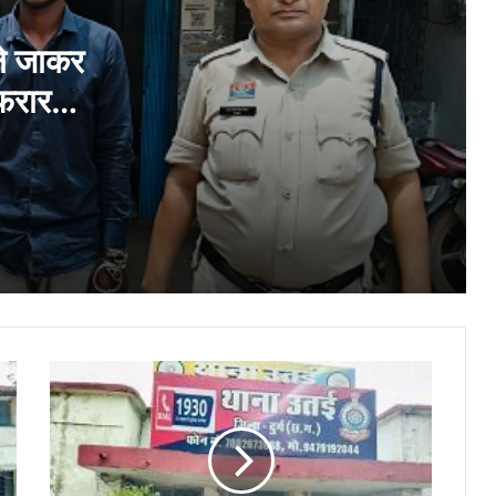
दुर्ग में उमड़ा जनसैलाब, समर्थकों ने दी बधाई, पूर्व
गृहमंत्री ताम्रध्वज साहू के जन्मदिन पर हजारों
समर्थक पहुंचे
ले जाकर
फरार
छत्तीसगढ़ में नई तकनीक व कौशल विकास का नया
अध्याय, 500 करोड़ रुपये से बदलेगी राज्य की
डिजिटल तस्वीर : भाजपा
छावनी जोन के तकनीकी कर्मचारियों के लिए ‘‘विद्युत
सुरक्षा कार्यशाला’’ का आयोजन…
दीक्षारंभ में शिक्षा मंत्री गजेन्द्र यादव ने नवप्रवेशी
छात्राओं का तिलक लगाकर विद्यार्थियों से किये
आत्मीय संवाद
थाना
उतई
“आज का युवा नौकरी माँगने वाला नहीं, नौकरी देने
वाला बने”- विधायक ललित चंद्राकर
पुलिस
को
बड़ी
सफलता:
अयोध्या में राम मंदिर भूमि पूजन की स्मृति में रिसाली