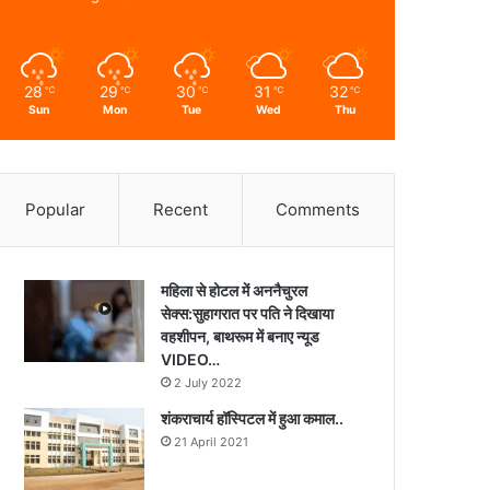
28
29
30
31
32
℃
℃
℃
℃
℃
Sun
Mon
Tue
Wed
Thu
Popular
Recent
Comments
महिला से होटल में अननैचुरल
सेक्स:सुहागरात पर पति ने दिखाया
वहशीपन, बाथरूम में बनाए न्यूड
VIDEO…
2 July 2022
शंकराचार्य हॉस्पिटल में हुआ कमाल..
21 April 2021