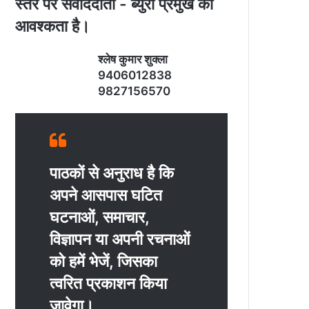
स्‍तर पर संवाददाता - ब्‍युरो प्रमुख की
आवश्‍कता है।
श्‍लेष कुमार शुक्‍ला
9406012838
9827156570
पाठकों से अनुराध है कि
अपने आसपास घटित
घटनाओं, समाचार,
विज्ञापन या अपनी रचनाओं
को हमें भेजें, जिसका
त्‍वरित प्रकाशन किया
जावेगा।