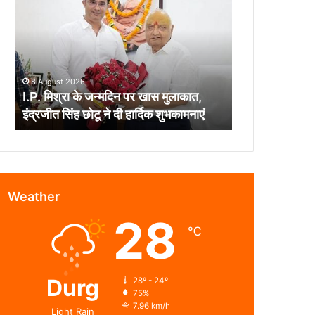
के
जन्मदिन
पर
खास
मुलाकात,
8 August 2026
इंद्रजीत
I.P. मिश्रा के जन्मदिन पर खास मुलाकात,
सिंह
इंद्रजीत सिंह छोटू ने दी हार्दिक शुभकामनाएं
छोटू
ने
दी
हार्दिक
शुभकामनाएं
Weather
28
℃
Durg
28º - 24º
75%
7.96 km/h
Light Rain