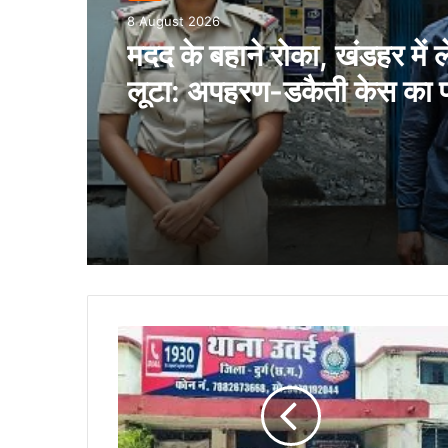
8 August 2026
मदद के बहाने रोका, खंडहर में 
लूटा: अपहरण-डकैती केस का 
आरोपी गिरफ्तार..
दुर्ग
पुलिस
की
ऑपरेशन
विश्वास
अभियान