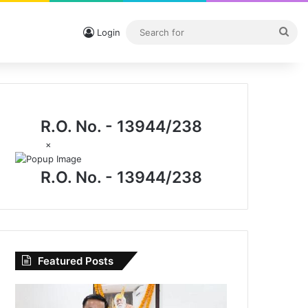
Sea
Login
for
R.O. No. - 13944/238
×
R.O. No. - 13944/238
Featured Posts
I.P.
मिश्रा