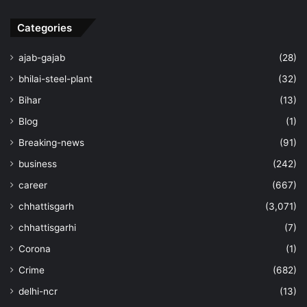
Categories
ajab-gajab
(28)
bhilai-steel-plant
(32)
Bihar
(13)
Blog
(1)
Breaking-news
(91)
business
(242)
career
(667)
chhattisgarh
(3,071)
chhattisgarhi
(7)
Corona
(1)
Crime
(682)
delhi-ncr
(13)