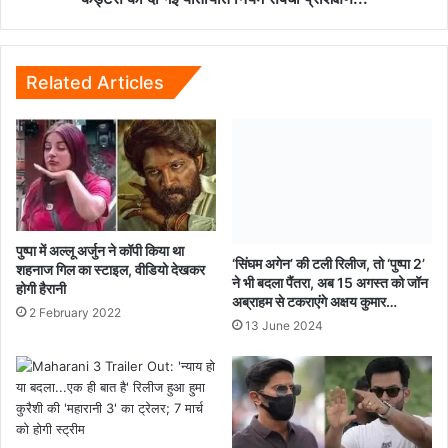
को
दी
गई
यातायात
Related Articles
नियम
संबंधी
प्रशिक्षण...
पुष्पा में अल्लू अर्जुन ने कॉपी किया था
‘सिंघम अगेन’ की टली रिलीज, तो ‘पुष्पा 2’
शहनाज गिल का स्टाइल, वीडियो देखकर
ने भी बदला पैंतरा, अब 15 अगस्त को जॉन
होगी हैरानी
अब्राहम से टकराएंगे अक्षय कुमार…
2 February 2022
13 June 2024