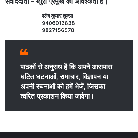
संवाददाता - ब्‍युरो प्रमुख की आवश्‍कता है।
श्‍लेष कुमार शुक्‍ला
9406012838
9827156570
पाठकों से अनुराध है कि अपने आसपास
घटित घटनाओं, समाचार, विज्ञापन या
अपनी रचनाओं को हमें भेजें, जिसका
त्‍वरित प्रकाशन किया जावेगा।