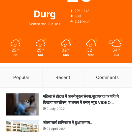
Durg
29º - 24º
86%
2.69 km/h
Scattered Clouds
29
25
32
32
34
℃
℃
℃
℃
℃
Fri
Sat
Sun
Mon
Tue
Popular
Recent
Comments
महिला से होटल में अननैचुरल सेक्स:सुहागरात पर पति ने
दिखाया वहशीपन, बाथरूम में बनाए न्यूड VIDEO…
2 July 2022
शंकराचार्य हॉस्पिटल में हुआ कमाल..
21 April 2021