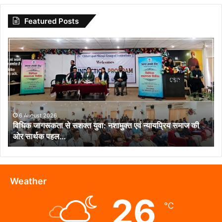
Featured Posts
विधिक
जागरूकता
से
सशक्त
युवा:
नशामुक्त
एवं
न्यायप्रिय
6 August 2026
विधिक जागरूकता से सशक्त युवा: नशामुक्त एवं न्यायप्रिय समाज की
समाज
ओर सार्थक पहल…
की
ओर
सार्थक
पहल…
Weather
26
℃