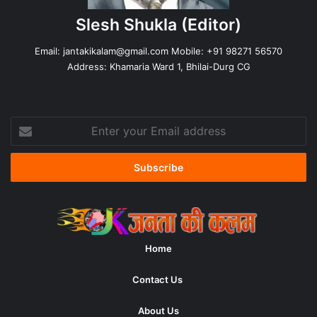
Slesh Shukla
(Editor)
Email:
jantakikalam@gmail.com
Mobile: +91 98271 56570
Address: Khamaria Ward 1, Bhilai-Durg CG
Enter
your
Email
address
Home
Contact Us
About Us