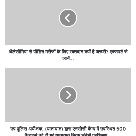
पीड़ित
मरीजों
के
लिए
रक्तदान
क्यों
है
जरूरी?
थैलेसीमिया से पीड़ित मरीजों के लिए रक्तदान क्यों है जरूरी? एक्सपर्ट से
एक्सपर्ट
जानें...
से
जानें...
उप
पुलिस
अधीक्षक,
(यातायात)
द्वारा
एनसीसी
कैम्प
में
उपस्थित
500
उप पुलिस अधीक्षक, (यातायात) द्वारा एनसीसी कैम्प में उपस्थित 500
कैड्टर्स
कैड्टर्स को दी गई यातायात नियम संबंधी प्रशिक्षण...