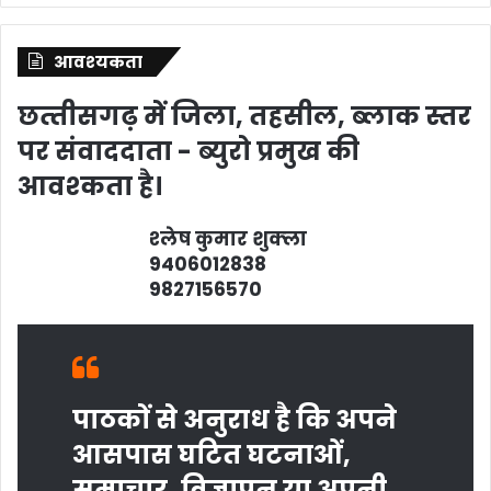
आवश्‍यकता
छत्‍तीसगढ़ में जिला, तहसील, ब्‍लाक स्‍तर
पर संवाददाता - ब्‍युरो प्रमुख की
आवश्‍कता है।
श्‍लेष कुमार शुक्‍ला
9406012838
9827156570
पाठकों से अनुराध है कि अपने
आसपास घटित घटनाओं,
समाचार, विज्ञापन या अपनी