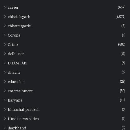
(667)
career
(3,071)
chhattisgarh
(7)
chhattisgarhi
(1)
Corona
(682)
Crime
(13)
delhi-ncr
(8)
DHAMTARI
(6)
dharm
(28)
education
(50)
entertainment
(10)
haryana
(3)
himachal-pradesh
(1)
Hindi-news-video
(6)
jharkhand