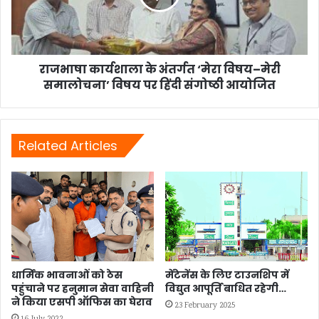
विषय–
मेरी
समालोचना’
विषय
पर
राजभाषा कार्यशाला के अंतर्गत ‘मेरा विषय–मेरी
हिंदी
समालोचना’ विषय पर हिंदी संगोष्ठी आयोजित
संगोष्ठी
आयोजित
Related Articles
धार्मिक भावनाओं को ठेस
मेंटेनेंस के लिए टाउनशिप में
पहुंचाने पर हनुमान सेवा वाहिनी
विद्युत आपूर्ति बाधित रहेगी…
ने किया एसपी ऑफिस का घेराव
23 February 2025