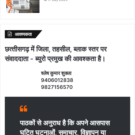
आवश्‍यकता
छत्‍तीसगढ़ में जिला, तहसील, ब्‍लाक स्‍तर पर
संवाददाता - ब्‍युरो प्रमुख की आवश्‍कता है।
श्‍लेष कुमार शुक्‍ला
9406012838
9827156570
पाठकों से अनुराध है कि अपने आसपास
घटित घटनाओं, समाचार, विज्ञापन या