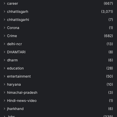
career
(667)
chhattisgarh
(3,071)
chhattisgarhi
(7)
Corona
(1)
Crime
(682)
delhi-ncr
(13)
DHAMTARI
(8)
dharm
(6)
education
(28)
entertainment
(50)
haryana
(10)
himachal-pradesh
(3)
Hindi-news-video
(1)
jharkhand
(6)
Jobs
(339)