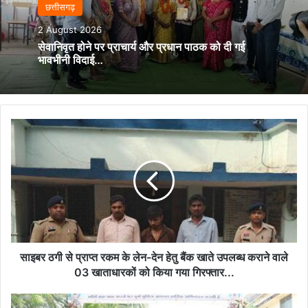
छत्तीसगढ़
2 August 2026
सेवानिवृत होने पर प्राचार्य और प्रधान पाठक को दी गई
भावभीनी विदाई…
साइबर
ठगी
से
प्राप्त
रकम
के
लेन-
देन
हेतु
बैंक
साइबर ठगी से प्राप्त रकम के लेन-देन हेतु बैंक खाते उपलब्ध कराने वाले
खाते
03 खाताधारकों को किया गया गिरफ्तार...
उपलब्ध
कराने
बी.एस.