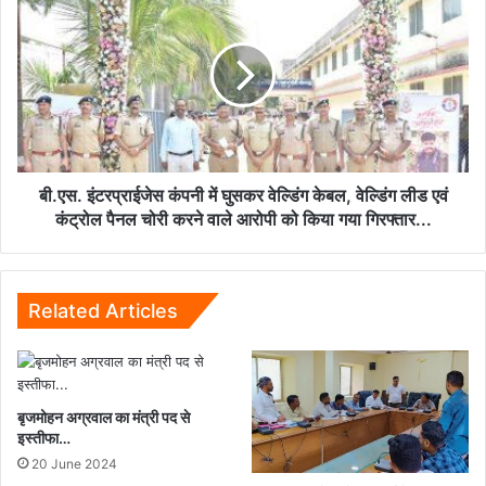
वाले
इंटरप्राईजेस
03
कंपनी
खाताधारकों
में
को
घुसकर
किया
वेल्डिंग
गया
केबल,
गिरफ्तार...
वेल्डिंग
लीड
एवं
बी.एस. इंटरप्राईजेस कंपनी में घुसकर वेल्डिंग केबल, वेल्डिंग लीड एवं
कंट्रोल
कंट्रोल पैनल चोरी करने वाले आरोपी को किया गया गिरफ्तार...
पैनल
चोरी
करने
वाले
Related Articles
आरोपी
को
किया
गया
बृजमोहन अग्रवाल का मंत्री पद से
गिरफ्तार...
इस्तीफा…
20 June 2024