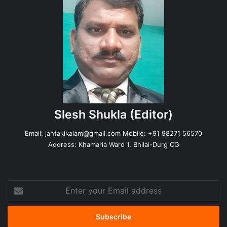
Slesh Shukla
(Editor)
Email:
jantakikalam@gmail.com
Mobile: +91 98271 56570
Address: Khamaria Ward 1, Bhilai-Durg CG
Enter
your
Email
address