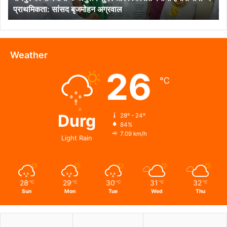
प्राथमिकता: सांसद बृजमोहन अग्रवाल
हमारी
सर्वोच्च
प्राथमिकता:
सांसद
बृजमोहन
Weather
अग्रवाल
26
℃
Durg
28º - 24º
84%
7.09 km/h
Light Rain
28
29
30
31
32
℃
℃
℃
℃
℃
Sun
Mon
Tue
Wed
Thu