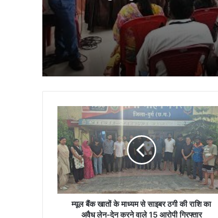
आयोजन…
म्यूल
बैंक
खातों
के
माध्यम
से
साइबर
ठगी
की
राशि
म्यूल बैंक खातों के माध्यम से साइबर ठगी की राशि का
का
अवैध लेन-देन करने वाले 15 आरोपी गिरफ्तार