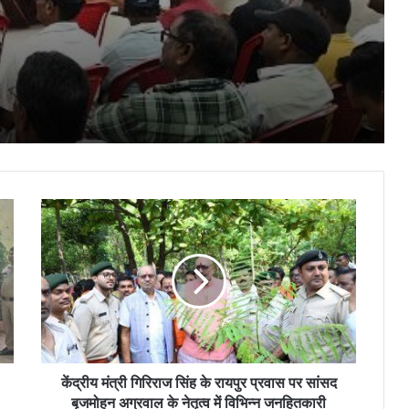
3.0, न्याय श्रुति एवं ICJS” पर व्यापक संयुक्त
कार्यशाला आयोजित
फसल बीमा कराने की अंतिम तिथि बढ़ी: अब किसान
भाई 14 अगस्त तक कर सकेंगे पंजीयन
मुख्यमंत्री श्री साय PARAS पोर्टल के अंतर्गत
विभिन्न योजनाओं के क्रियान्वयन की वीडियो
कॉन्फ्रेंस के माध्यम से की समीक्षा
केंद्रीय
महापौर अलका बाघमार ने तीन वार्डों में करोड़ों के
मंत्री
विकास कार्यों का किया भूमिपूजन…
गिरिराज
सिंह
के
रायपुर
जिला अध्यक्ष हिमांशु सिंह ने कहा : दृढ़ इच्छाशक्ति,
प्रवास
कठोर परिश्रम और अनुशासन के बल पर कोई भी
लक्ष्य असंभव नहीं होता
पर
सांसद
बृजमोहन
केंद्रीय मंत्री गिरिराज सिंह के रायपुर प्रवास पर सांसद
अग्रवाल
बृजमोहन अग्रवाल के नेतृत्व में विभिन्न जनहितकारी