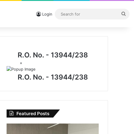
Sea
Login
for
R.O. No. - 13944/238
×
R.O. No. - 13944/238
Featured Posts
CG
News: