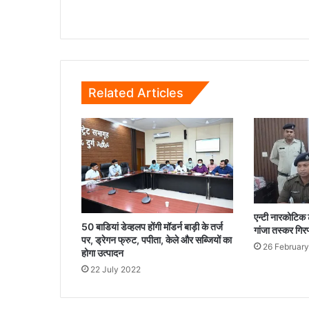
अवैध
लेन-
देन
करने
वाले
15
Related Articles
आरोपी
गिरफ्तार
एन्टी नारकोटिक ट
50 बाडियां डेव्हलप होंगी मॉडर्न बाड़ी के तर्ज
गांजा तस्कर गिर
पर, ड्रेगन फ्रुट, पपीता, केले और सब्जियों का
26 Februar
होगा उत्पादन
22 July 2022