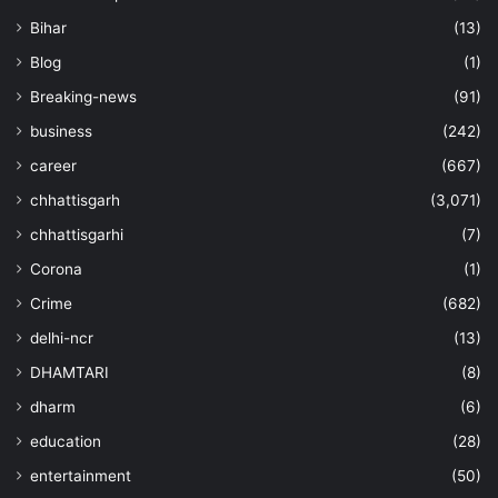
Bihar
(13)
Blog
(1)
Breaking-news
(91)
business
(242)
career
(667)
chhattisgarh
(3,071)
chhattisgarhi
(7)
Corona
(1)
Crime
(682)
delhi-ncr
(13)
DHAMTARI
(8)
dharm
(6)
education
(28)
entertainment
(50)