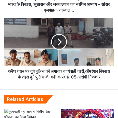
के
भारत के विकास, सुशासन और जनकल्याण का स्वर्णिम अध्याय – सांसद
विकास,
बृजमोहन अग्रवाल...
सुशासन
और
अवैध
जनकल्याण
शराब
का
पर
स्वर्णिम
दुर्ग
अध्याय
पुलिस
–
की
सांसद
लगातार
बृजमोहन
कार्यवाही
अग्रवाल...
जारी,ऑपरेशन
विश्वास
अवैध शराब पर दुर्ग पुलिस की लगातार कार्यवाही जारी,ऑपरेशन विश्वास
के
के तहत दुर्ग पुलिस की बड़ी कार्रवाई, 05 आरोपी गिरफ्तार
तहत
दुर्ग
पुलिस
की
Related Articles
बड़ी
कार्रवाई,
05