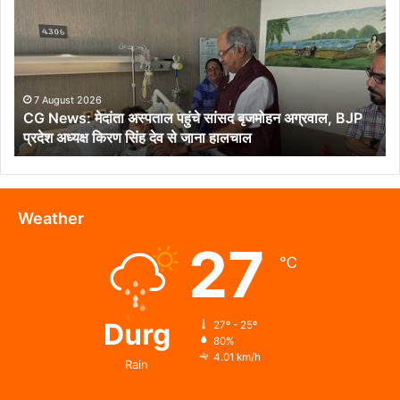
मेदांता
अस्पताल
पहुंचे
सांसद
बृजमोहन
अग्रवाल,
7 August 2026
CG News: मेदांता अस्पताल पहुंचे सांसद बृजमोहन अग्रवाल, BJP
BJP
प्रदेश अध्यक्ष किरण सिंह देव से जाना हालचाल
प्रदेश
अध्यक्ष
किरण
सिंह
देव
Weather
से
27
जाना
℃
हालचाल
Durg
27º - 25º
80%
4.01 km/h
Rain