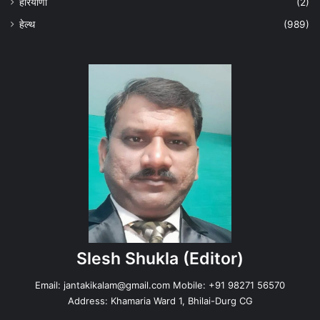
हरियाणा
(2)
हेल्‍थ
(989)
Slesh Shukla
(Editor)
Email:
jantakikalam@gmail.com
Mobile: +91 98271 56570
Address: Khamaria Ward 1, Bhilai-Durg CG