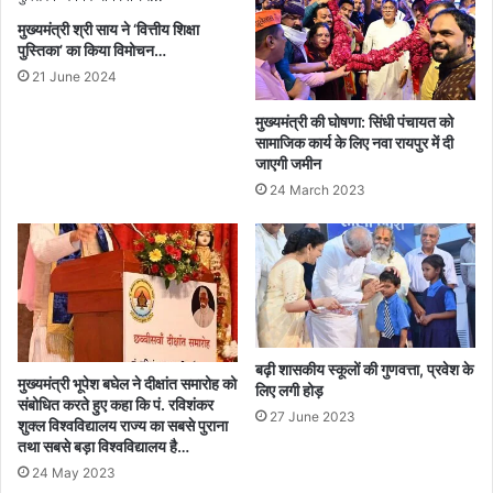
आरोपी
मुख्यमंत्री श्री साय ने ‘वित्तीय शिक्षा
गिरफ्तार
पुस्तिका’ का किया विमोचन…
21 June 2024
मुख्यमंत्री की घोषणा: सिंधी पंचायत को
सामाजिक कार्य के लिए नवा रायपुर में दी
जाएगी जमीन
24 March 2023
बढ़ी शासकीय स्कूलों की गुणवत्ता, प्रवेश के
मुख्यमंत्री भूपेश बघेल ने दीक्षांत समारोह को
लिए लगी होड़
संबोधित करते हुए कहा कि पं. रविशंकर
27 June 2023
शुक्ल विश्वविद्यालय राज्य का सबसे पुराना
तथा सबसे बड़ा विश्वविद्यालय है…
24 May 2023