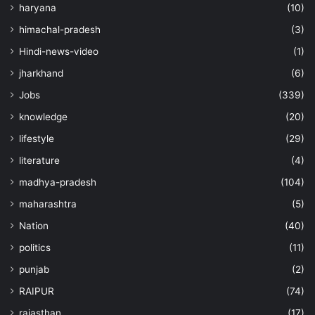
haryana
(10)
himachal-pradesh
(3)
Hindi-news-video
(1)
jharkhand
(6)
Jobs
(339)
knowledge
(20)
lifestyle
(29)
literature
(4)
madhya-pradesh
(104)
maharashtra
(5)
Nation
(40)
politics
(11)
punjab
(2)
RAIPUR
(74)
rajasthan
(17)