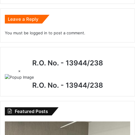
Leave a Reply
You must be
logged in
to post a comment.
R.O. No. - 13944/238
×
R.O. No. - 13944/238
Featured Posts
CG
News: