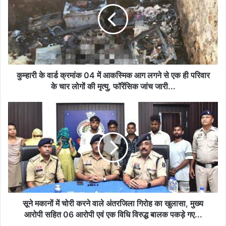
क्रमांक
04
में
आकस्मिक
आग
लगने
से
कुम्हारी के वार्ड क्रमांक 04 में आकस्मिक आग लगने से एक ही परिवार
एक
के चार लोगों की मृत्यु, फॉरेंसिक जांच जारी...
ही
परिवार
सूने
के
मकानों
चार
में
लोगों
चोरी
की
करने
मृत्यु,
वाले
फॉरेंसिक
अंतरजिला
जांच
गिरोह
जारी...
का
खुलासा,
सूने मकानों में चोरी करने वाले अंतरजिला गिरोह का खुलासा, मुख्य
मुख्य
आरोपी सहित 06 आरोपी एवं एक विधि विरुद्ध बालक पकड़े गए...
आरोपी