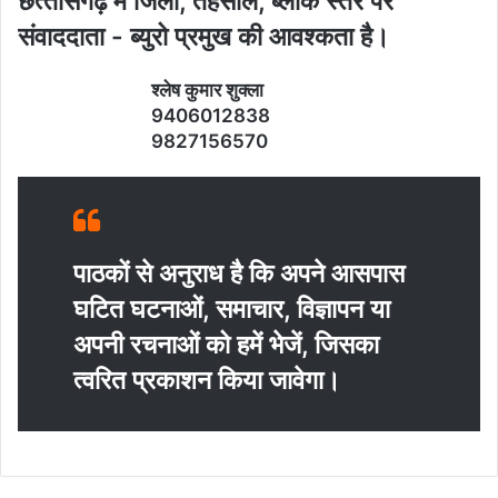
छत्‍तीसगढ़ में जिला, तहसील, ब्‍लाक स्‍तर पर
संवाददाता - ब्‍युरो प्रमुख की आवश्‍कता है।
श्‍लेष कुमार शुक्‍ला
9406012838
9827156570
पाठकों से अनुराध है कि अपने आसपास
घटित घटनाओं, समाचार, विज्ञापन या
अपनी रचनाओं को हमें भेजें, जिसका
त्‍वरित प्रकाशन किया जावेगा।