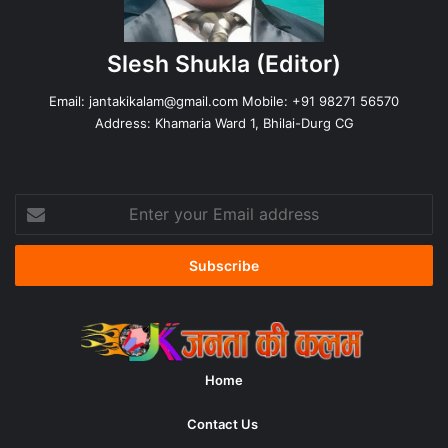
Slesh Shukla
(Editor)
Email:
jantakikalam@gmail.com
Mobile: +91 98271 56570
Address: Khamaria Ward 1, Bhilai-Durg CG
Enter
your
Email
address
Home
Contact Us