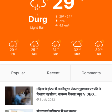
29
हालचाल
Durg
29º - 24º
71%
4.1 km/h
Light Rain
29
25
31
32
30
℃
℃
℃
℃
℃
Fri
Sat
Sun
Mon
Tue
Popular
Recent
Comments
महिला से होटल में अननैचुरल सेक्स:सुहागरात पर पति ने
दिखाया वहशीपन, बाथरूम में बनाए न्यूड VIDEO…
2 July 2022
शंकराचार्य हॉस्पिटल में हुआ कमाल..