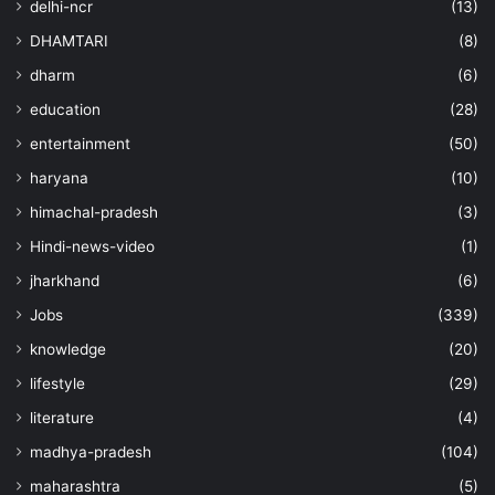
delhi-ncr
(13)
DHAMTARI
(8)
dharm
(6)
education
(28)
entertainment
(50)
haryana
(10)
himachal-pradesh
(3)
Hindi-news-video
(1)
jharkhand
(6)
Jobs
(339)
knowledge
(20)
lifestyle
(29)
literature
(4)
madhya-pradesh
(104)
maharashtra
(5)