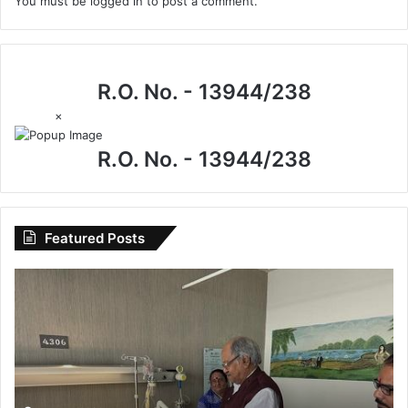
You must be
logged in
to post a comment.
R.O. No. - 13944/238
×
R.O. No. - 13944/238
Featured Posts
CG
News:
मेदांता
अस्पताल
पहुंचे
सांसद
बृजमोहन