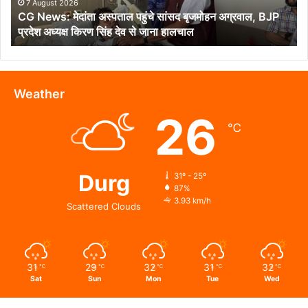
अग्रवाल,
7 August 2026
CG News: मेदांता अस्पताल पहुंचे सांसद बृजमोहन अग्रवाल, BJP
BJP
प्रदेश अध्यक्ष किरण सिंह देव से जाना हालचाल
प्रदेश
अध्यक्ष
किरण
सिंह
देव
Weather
से
26
जाना
℃
हालचाल
Durg
31º - 25º
87%
3.93 km/h
Scattered Clouds
31
29
32
31
32
℃
℃
℃
℃
℃
Sat
Sun
Mon
Tue
Wed