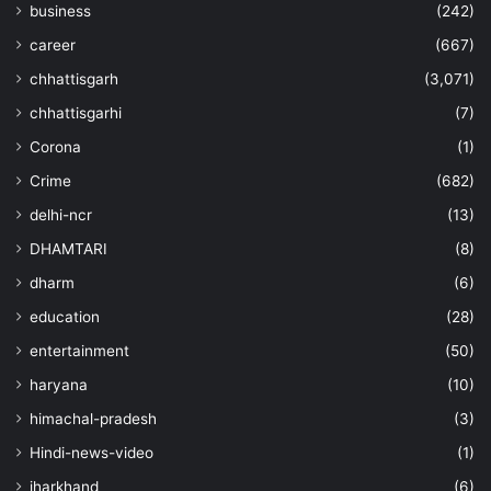
business
(242)
career
(667)
chhattisgarh
(3,071)
chhattisgarhi
(7)
Corona
(1)
Crime
(682)
delhi-ncr
(13)
DHAMTARI
(8)
dharm
(6)
education
(28)
entertainment
(50)
haryana
(10)
himachal-pradesh
(3)
Hindi-news-video
(1)
jharkhand
(6)