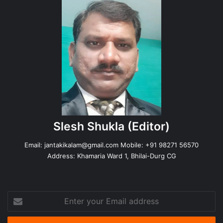
Slesh Shukla
(Editor)
Email:
jantakikalam@gmail.com
Mobile: +91 98271 56570
Address: Khamaria Ward 1, Bhilai-Durg CG
Enter
your
Email