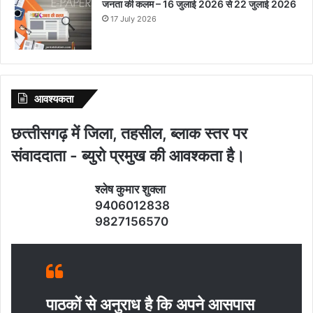
जनता की कलम – 16 जुलाई 2026 से 22 जुलाई 2026
17 July 2026
आवश्‍यकता
छत्‍तीसगढ़ में जिला, तहसील, ब्‍लाक स्‍तर पर
संवाददाता - ब्‍युरो प्रमुख की आवश्‍कता है।
श्‍लेष कुमार शुक्‍ला
9406012838
9827156570
पाठकों से अनुराध है कि अपने आसपास