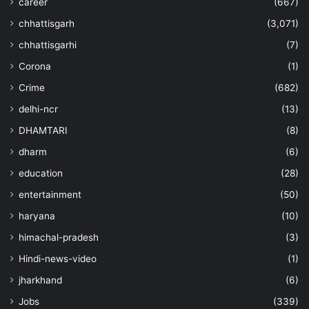
career
(667)
chhattisgarh
(3,071)
chhattisgarhi
(7)
Corona
(1)
Crime
(682)
delhi-ncr
(13)
DHAMTARI
(8)
dharm
(6)
education
(28)
entertainment
(50)
haryana
(10)
himachal-pradesh
(3)
Hindi-news-video
(1)
jharkhand
(6)
Jobs
(339)