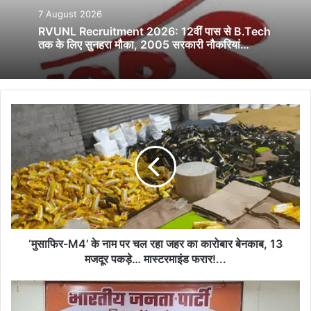
7 August 2026
RVUNL Recruitment 2026: 12वीं पास से B.Tech
तक के लिए सुनहरा मौका, 2005 सरकारी नौकरियां…
‘मुसाफिर-
M4’
के
नाम
पर
चल
रहा
जहर
का
कारोबार
‘मुसाफिर-M4’ के नाम पर चल रहा जहर का कारोबार बेनकाब, 13
बेनकाब,
मजदूर पकड़े… मास्टरमाइंड फरार!...
13
मजदूर
अधिनियम-
पकड़े…
ऐतिहासिक