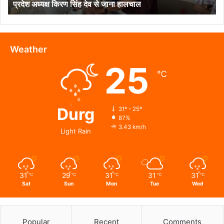
प्रदेश अध्यक्ष किरण सिंह देव से जाना हालचाल
प्रदेश
अध्यक्ष
किरण
सिंह
देव
Weather
से
25
जाना
℃
हालचाल
Durg
31º - 25º
87%
3.43 km/h
Light Rain
31
29
31
31
31
℃
℃
℃
℃
℃
Sat
Sun
Mon
Tue
Wed
Popular
Recent
Comments