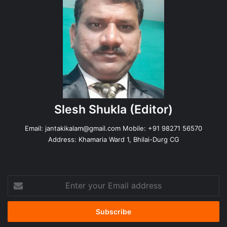
Slesh Shukla
(Editor)
Email:
jantakikalam@gmail.com
Mobile: +91 98271 56570
Address: Khamaria Ward 1, Bhilai-Durg CG
Enter
your
Email
address