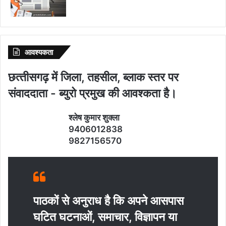
आवश्‍यकता
छत्‍तीसगढ़ में जिला, तहसील, ब्‍लाक स्‍तर पर
संवाददाता - ब्‍युरो प्रमुख की आवश्‍कता है।
श्‍लेष कुमार शुक्‍ला
9406012838
9827156570
पाठकों से अनुराध है कि अपने आसपास
घटित घटनाओं, समाचार, विज्ञापन या