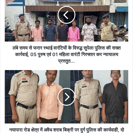
से
फरार
स्थाई
वारंटियों
के
विरुद्ध
सुपेला
पुलिस
लंबे समय से फरार स्थाई वारंटियों के विरुद्ध सुपेला पुलिस की सख्त
की
कार्रवाई, 05 पुरुष एवं 01 महिला वारंटी गिरफ्तार कर न्यायालय
सख्त
प्रस्तुत...
कार्रवाई,
05
नयापारा
पुरुष
रोड
एवं
क्षेत्र
01
में
महिला
अवैध
वारंटी
शराब
गिरफ्तार
बिक्री
कर
पर
न्यायालय
दुर्ग
प्रस्तुत...
पुलिस
नयापारा रोड क्षेत्र में अवैध शराब बिक्री पर दुर्ग पुलिस की कार्यवाही, दो