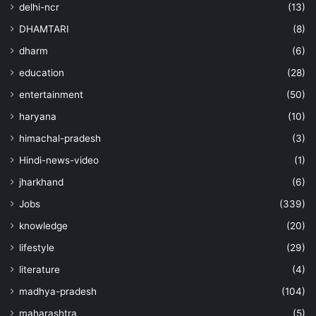
delhi-ncr
(13)
DHAMTARI
(8)
dharm
(6)
education
(28)
entertainment
(50)
haryana
(10)
himachal-pradesh
(3)
Hindi-news-video
(1)
jharkhand
(6)
Jobs
(339)
knowledge
(20)
lifestyle
(29)
literature
(4)
madhya-pradesh
(104)
maharashtra
(5)