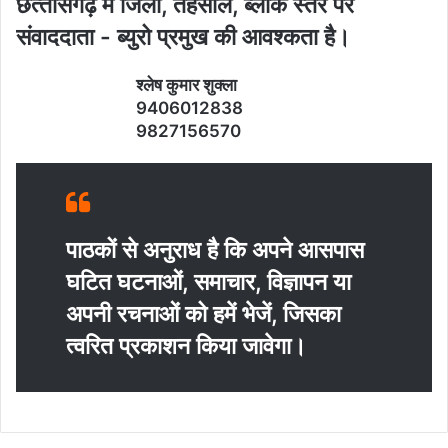
छत्‍तीसगढ़ में जिला, तहसील, ब्‍लाक स्‍तर पर
संवाददाता - ब्‍युरो प्रमुख की आवश्‍कता है।
श्‍लेष कुमार शुक्‍ला
9406012838
9827156570
पाठकों से अनुराध है कि अपने आसपास
घटित घटनाओं, समाचार, विज्ञापन या
अपनी रचनाओं को हमें भेजें, जिसका
त्‍वरित प्रकाशन किया जावेगा।