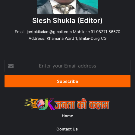
Slesh Shukla
(Editor)
Email:
jantakikalam@gmail.com
Mobile: +91 98271 56570
Address: Khamaria Ward 1, Bhilai-Durg CG
Enter
your
Email
address
Home
Contact Us