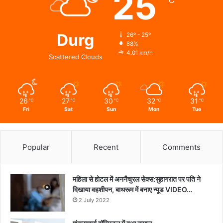
25
℃
हालचाल
Durg
26º - 25º
88%
4.01 km/h
Scattered Clouds
26
27
30
32
31
℃
℃
℃
℃
℃
Fri
Sat
Sun
Mon
Tue
Popular
Recent
Comments
महिला से होटल में अननैचुरल सेक्स:सुहागरात पर पति ने
दिखाया वहशीपन, बाथरूम में बनाए न्यूड VIDEO…
2 July 2022