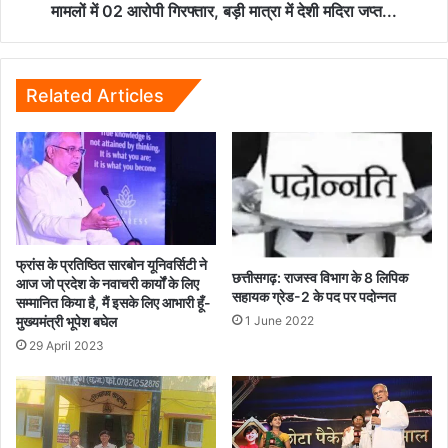
की
मामलों में 02 आरोपी गिरफ्तार, बड़ी मात्रा में देशी मदिरा जप्त...
कार्यवाही,
दो
मामलों
में
Related Articles
02
आरोपी
गिरफ्तार,
बड़ी
मात्रा
में
देशी
मदिरा
फ्रांस के प्रतिष्ठित सारबोन यूनिवर्सिटी ने
छत्तीसगढ़: राजस्व विभाग के 8 लिपिक
जप्त...
आज जो प्रदेश के नवाचरी कार्यों के लिए
सहायक ग्रेड-2 के पद पर पदोन्नत
सम्मानित किया है, मैं इसके लिए आभारी हूँ-
1 June 2022
मुख्यमंत्री भूपेश बघेल
29 April 2023