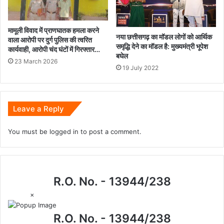
मामूली विवाद में प्राणघातक हमला करने
नया छत्तीसगढ़ का मॉडल लोगों को आर्थिक
वाला आरोपी पर दुर्ग पुलिस की त्वरित
समृद्धि देने का मॉडल है: मुख्यमंत्री भूपेश
कार्यवाही, आरोपी चंद घंटों में गिरफ्तार…
बघेल
23 March 2026
19 July 2022
Leave a Reply
You must be
logged in
to post a comment.
R.O. No. - 13944/238
×
R.O. No. - 13944/238