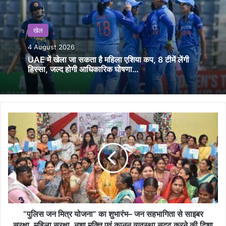
खेल
4 August 2026
UAE में खेला जा सकता है महिला एशिया कप, 8 टीमें लेंगी
हिस्सा, जल्द होगी आधिकारिक घोषणा…
“पुलिस
जन
मित्र
योजना”
का
शुभारंभ–
जन
सहभागिता
से
साइबर
“पुलिस जन मित्र योजना” का शुभारंभ– जन सहभागिता से साइबर
सुरक्षा,
सुरक्षा, महिला सुरक्षा, नशा मुक्ति एवं कानून व्यवस्था सुदृढ़ करने की दिशा