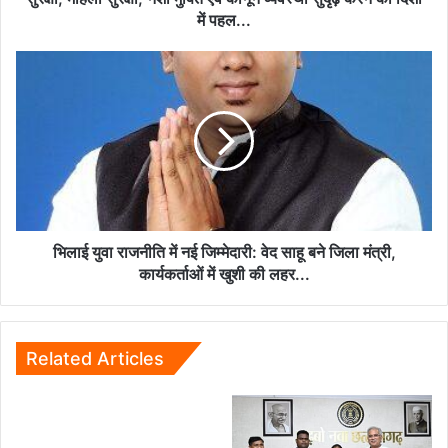
महिला
में पहल...
सुरक्षा,
नशा
भिलाई
मुक्ति
युवा
एवं
राजनीति
कानून
में
व्यवस्था
नई
सुदृढ़
जिम्मेदारी:
करने
वेद
की
साहू
दिशा
बने
में
जिला
भिलाई युवा राजनीति में नई जिम्मेदारी: वेद साहू बने जिला मंत्री,
पहल...
मंत्री,
कार्यकर्ताओं में खुशी की लहर...
कार्यकर्ताओं
में
खुशी
की
Related Articles
लहर...