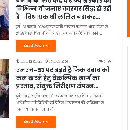
बनाने के लिए केंद्र व राज्य सरकार की
विभिन्न योजनाएं कारगर सिद्ध हो रही
हैं – विधायक श्री ललित चंद्राकर…
दुर्ग, 28 फरवरी 2026/कृषक उन्नति योजना के तहत आज प्रदेश के
24.28 लाख किसानों को आदान सहायता राशि सीधे उनके…
Read More »
Janta Ki Kalam
1 March 2026
0
4
एनएच–53 पर बढ़ते ट्रैफिक दबाव को
कम करने हेतु वैकल्पिक मार्ग का
प्रस्ताव, संयुक्त निरीक्षण संपन्न…
दुर्ग–रायपुर राष्ट्रीय राजमार्ग–53 पर लगातार बढ़ते वाहन दबाव,
औद्योगिक गतिविधियों एवं दैनिक आवागमन की अधिकता के
कारण यातायात दबाव में…
Read More »