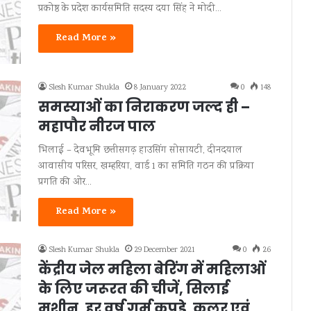
प्रकोष्ठ के प्रदेश कार्यसमिति सदस्य दया सिंह ने मोदी…
Read More »
Slesh Kumar Shukla
8 January 2022
0
148
समस्याओं का निराकरण जल्द ही –
महापौर नीरज पाल
भिलाई – देवभूमि छत्तीसगढ़ हाउसिंग सोसायटी, दीनदयाल
आवासीय परिसर, खम्हरिया, वार्ड 1 का समिति गठन की प्रक्रिया
प्रगति की ओर…
Read More »
Slesh Kumar Shukla
29 December 2021
0
26
केंद्रीय जेल महिला बेरिंग में महिलाओं
के लिए जरूरत की चीजें, सिलाई
मशीन, हर वर्ष गर्म कपड़े, कूलर एवं