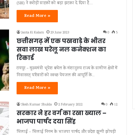
(SBI) ने करोड़ों ग्राहकों को बड़ा झटका दे दिया है.…
Read More »
Janta Ki Kalam
29 June 2023
0
5
छत्तीसगढ़ में एक पखवाड़े के भीतर
सवा लाख घरेलू नल कनेक्शन का
रिकार्ड
रायपुर – मुख्यमंत्री भूपेश बघेल के मंशानुरूप राज्य के ग्रामीण क्षेत्रों में
निवासरत् परिवारों को स्वच्छ पेयजल की आपूर्ति के…
Read More »
Slesh Kumar Shukla
2 February 2022
0
12
सरकार ने हर वर्ग का रखा ख्याल –
भाजपा पार्षद दया सिंह
भिलाई – भिलाई निगम के भाजपा पार्षद और प्रदेश झुग्गी झोपड़ी