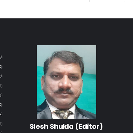
8)
2)
3)
(1)
1)
2)
7)
1)
Slesh Shukla
(Editor)