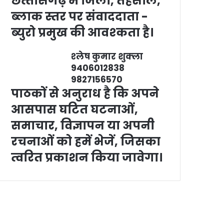
छत्‍तीसगढ़ में जिला, तहसील,
ब्‍लाक स्‍तर पर संवाददाता -
ब्‍युरो प्रमुख की आवश्‍कता है।
श्‍लेष कुमार शुक्‍ला
9406012838
9827156570
पाठकों से अनुराध है कि अपने
आसपास घटित घटनाओं,
समाचार, विज्ञापन या अपनी
रचनाओं को हमें भेजें, जिसका
त्‍वरित प्रकाशन किया जावेगा।