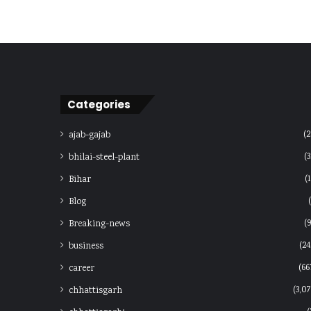
Categories
(2
ajab-gajab
(3
bhilai-steel-plant
(1
Bihar
Blog
(9
Breaking-news
(24
business
(66
career
(3,07
chhattisgarh