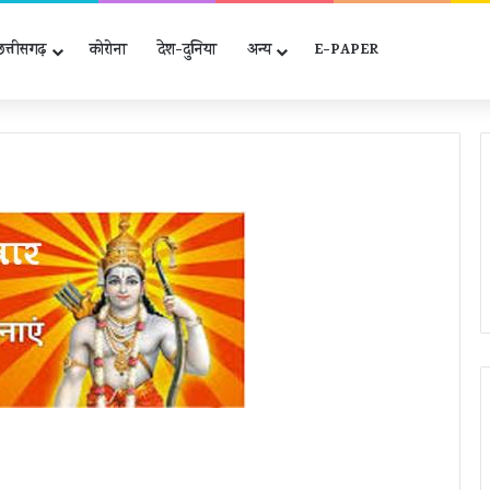
छत्तीसगढ़
कोरोना
देश-दुनिया
अन्‍य
E-PAPER
विधिक
जागरूकता