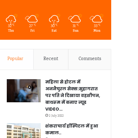
32
27
30
31
33
℃
℃
℃
℃
℃
Thu
Fri
Sat
Sun
Mon
Popular
Recent
Comments
महिला से होटल में
अननैचुरल सेक्स:सुहागरात
पर पति ने दिखाया वहशीपन,
बाथरूम में बनाए न्यूड
VIDEO…
2 July 2022
शंकराचार्य हॉस्पिटल में हुआ
कमाल..