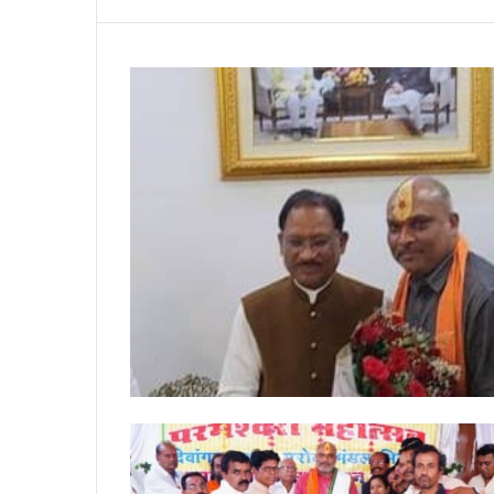
महाराज
जी
की
6 August 2026
जन्मस्थली
संत रविदास महा
की
जन्मस्थली की पवि
पवित्र
कलश लेकर दुर्ग 
मिट्टी
प्रतिनिधिमंडल
से
भरा
कलश
लेकर
दुर्ग
पहुंचा
भाजपा
का
प्रतिनिधिमंडल