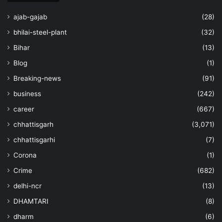
ajab-gajab
(28)
bhilai-steel-plant
(32)
Bihar
(13)
Blog
(1)
Breaking-news
(91)
business
(242)
career
(667)
chhattisgarh
(3,071)
chhattisgarhi
(7)
Corona
(1)
Crime
(682)
delhi-ncr
(13)
DHAMTARI
(8)
dharm
(6)