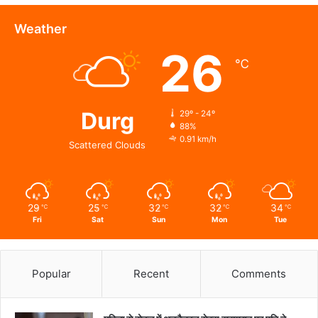
पहल…
Weather
26
℃
Durg
29º - 24º
88%
0.91 km/h
Scattered Clouds
29
25
32
32
34
℃
℃
℃
℃
℃
Fri
Sat
Sun
Mon
Tue
Popular
Recent
Comments