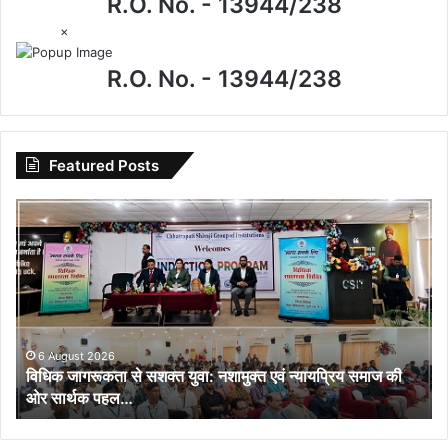
R.O. No. - 13944/238
×
R.O. No. - 13944/238
Featured Posts
विधिक
जागरूकता
से
सशक्त
युवा:
नशामुक्त
एवं
न्यायप्रिय
6 August 2026
विधिक जागरूकता से सशक्त युवा: नशामुक्त एवं न्यायप्रिय समाज की
समाज
ओर सार्थक पहल…
की
ओर
सार्थक