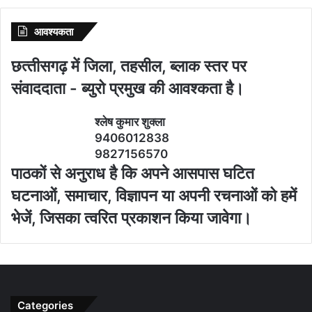
आवश्‍यकता
छत्‍तीसगढ़ में जिला, तहसील, ब्‍लाक स्‍तर पर
संवाददाता - ब्‍युरो प्रमुख की आवश्‍कता है।
श्‍लेष कुमार शुक्‍ला
9406012838
9827156570
पाठकों से अनुराध है कि अपने आसपास घटित
घटनाओं, समाचार, विज्ञापन या अपनी रचनाओं को हमें
भेजें, जिसका त्‍वरित प्रकाशन किया जावेगा।
Categories