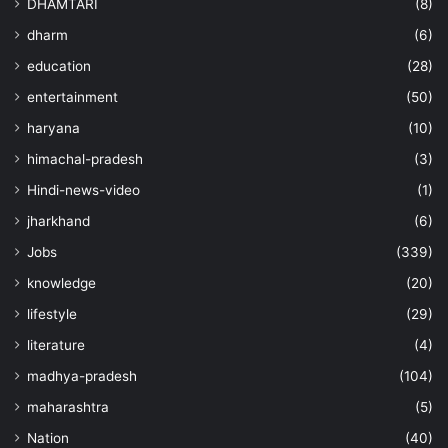
DHAMTARI
(8)
dharm
(6)
education
(28)
entertainment
(50)
haryana
(10)
himachal-pradesh
(3)
Hindi-news-video
(1)
jharkhand
(6)
Jobs
(339)
knowledge
(20)
lifestyle
(29)
literature
(4)
madhya-pradesh
(104)
maharashtra
(5)
Nation
(40)