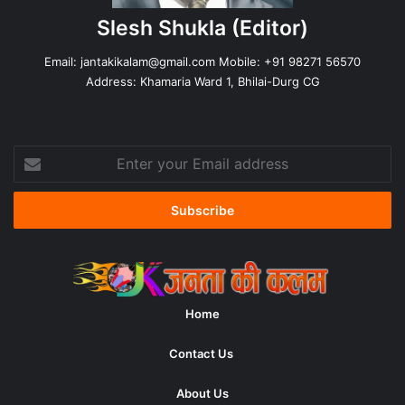
Slesh Shukla
(Editor)
Email:
jantakikalam@gmail.com
Mobile: +91 98271 56570
Address: Khamaria Ward 1, Bhilai-Durg CG
Enter
your
Email
address
Home
Contact Us
About Us