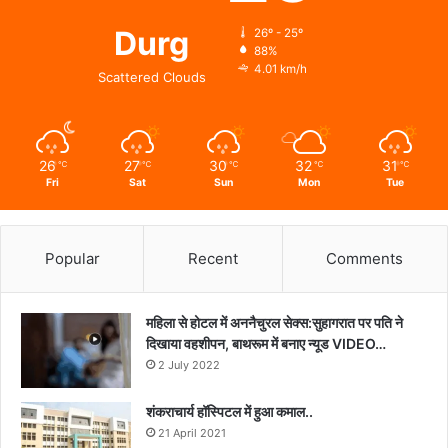
Durg
26º - 25º
88%
4.01 km/h
Scattered Clouds
26
27
30
32
31
℃
℃
℃
℃
℃
Fri
Sat
Sun
Mon
Tue
Popular
Recent
Comments
महिला से होटल में अननैचुरल सेक्स:सुहागरात पर पति ने
दिखाया वहशीपन, बाथरूम में बनाए न्यूड VIDEO…
2 July 2022
शंकराचार्य हॉस्पिटल में हुआ कमाल..
21 April 2021