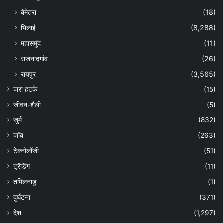
बेमेतरा
(18)
भिलाई
(8,288)
महासमुंद
(11)
राजनांदगांव
(26)
रायपुर
(3,565)
जरा हटके
(15)
जीवन-शैली
(5)
जुर्म
(832)
जॉब
(263)
टेक्नोलॉजी
(51)
ट्रेंडिंग
(11)
तमिलनाडु
(1)
दुर्घटना
(371)
देश
(1,297)