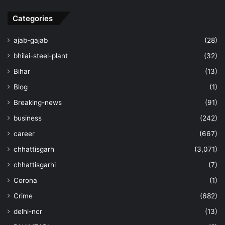
Categories
ajab-gajab
(28)
bhilai-steel-plant
(32)
Bihar
(13)
Blog
(1)
Breaking-news
(91)
business
(242)
career
(667)
chhattisgarh
(3,071)
chhattisgarhi
(7)
Corona
(1)
Crime
(682)
delhi-ncr
(13)