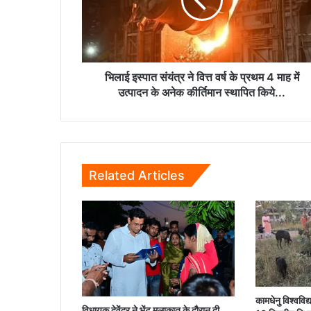
वित्त
वर्ष
के
प्रथम
4
माह
भिलाई इस्पात संयंत्र ने वित्त वर्ष के प्रथम 4 माह में
में
उत्पादन के अनेक कीर्तिमान स्थापित किये...
उत्पादन
के
अनेक
कीर्तिमान
स्थापित
Related Articles
किये...
कामधेनु विश्वविद
विधायक देवेंद्र ने भेंट मुलाकात के दौरान दी