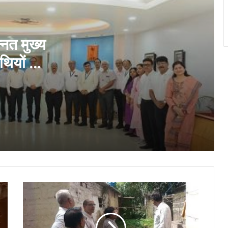
अर्थव्यवस्था का अग्रणी राज्य बनाने का विजन
भिलाई में फुटपाथ पर अवैध कारोबार के खिलाफ
निगम की कार्रवाई…
्नत मुख्य
थियों की
निगम की कार्रवाई, नंदिनी रोड पर अवैध रूप से
सड़क घेरकर रखी रेत जब्त
रदान किये
सिंगल यूज प्लास्टिक के खिलाफ निगम की कार्रवाई,
2600 रुपये जुर्माना वसूला…
‘सुरक्षा-2026’ इन-प्लांट सेफ्टी सर्किल प्रतियोगिता
के विजेताओं किया गया सम्मानित…
पीलिया
बीएमडीसी, सेक्टर-7 में ‘मिशन लक्ष्मी’ के तहत
की
स्वास्थ्य परीक्षण शिविर का आयोजन…
आशंका
पर