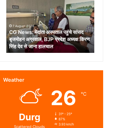
मेदांता
अस्पताल
पहुंचे
सांसद
7 August 2026
बृजमोहन
CG News: मेदांता अस्पताल पहुंचे सांसद
अग्रवाल,
बृजमोहन अग्रवाल, BJP प्रदेश अध्यक्ष किरण
BJP
सिंह देव से जाना हालचाल
प्रदेश
अध्यक्ष
किरण
सिंह
देव
से
Weather
जाना
26
हालचाल
℃
Durg
31º - 25º
87%
3.93 km/h
Scattered Clouds