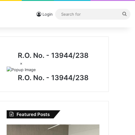
Sea
Login
for
R.O. No. - 13944/238
×
R.O. No. - 13944/238
Featured Posts
CG
News: