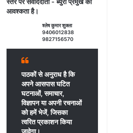
स्‍तर पर संवाददाता - ब्‍युरो प्रमुख की
आवश्‍कता है।
श्‍लेष कुमार शुक्‍ला
9406012838
9827156570
पाठकों से अनुराध है कि
अपने आसपास घटित
घटनाओं, समाचार,
विज्ञापन या अपनी रचनाओं
को हमें भेजें, जिसका
त्‍वरित प्रकाशन किया
जावेगा।