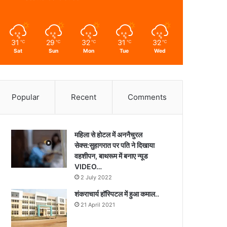
31
29
32
31
32
℃
℃
℃
℃
℃
Sat
Sun
Mon
Tue
Wed
Popular
Recent
Comments
महिला से होटल में अननैचुरल
सेक्स:सुहागरात पर पति ने दिखाया
वहशीपन, बाथरूम में बनाए न्यूड
VIDEO…
2 July 2022
शंकराचार्य हॉस्पिटल में हुआ कमाल..
21 April 2021