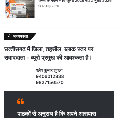
जनता की कलम – 16 जुलाई 2026 से 22 जुलाई 2026
17 July 2026
आवश्‍यकता
छत्‍तीसगढ़ में जिला, तहसील, ब्‍लाक स्‍तर पर
संवाददाता - ब्‍युरो प्रमुख की आवश्‍कता है।
श्‍लेष कुमार शुक्‍ला
9406012838
9827156570
पाठकों से अनुराध है कि अपने आसपास