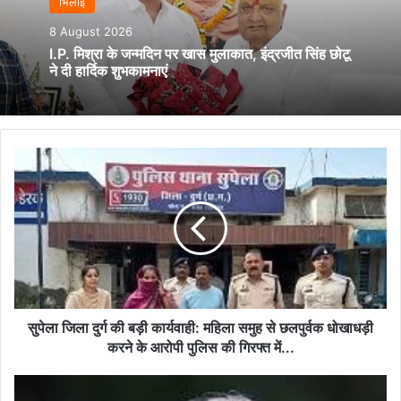
भिलाई
8 August 2026
I.P. मिश्रा के जन्मदिन पर खास मुलाकात, इंद्रजीत सिंह छोटू
ने दी हार्दिक शुभकामनाएं
सुपेला
जिला
दुर्ग
की
बड़ी
कार्यवाही:
महिला
समुह
से
छलपुर्वक
सुपेला जिला दुर्ग की बड़ी कार्यवाही: महिला समुह से छलपुर्वक धोखाधड़ी
धोखाधड़ी
करने के आरोपी पुलिस की गिरफ्त में...
करने
के
मालेगांव
आरोपी