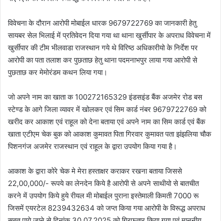
विवेचना के दौरान आरोपी मोबाईल धारक 9679722769 का जानकारी हेतु
सायबर सेल भिलाई में प्रतिवेदन दिया गया था थाना खुर्सीपार के अपराध विवेचना में
खुर्सीपार की टीम भीलवाडा राजस्थान गये थे विरिष्ठ अधिकारीयो के निर्देश पर
आरोपी का पता तलाश कर पुछताछ हेतु थाना पदमनाभपुर लाया गया आरोपी से
पुछताछ कर मेमोरंडम कथन लिया गया।
जो अपने नाम का खाता क 100272165329 इंडसइंड बैंक अजमेर रोड बस
स्टेण्ड के आगे जिला व्यावर में खोलकर एवं सिम कार्ड नंबर 9679722769 को
खरीद कर आकाश एवं राहूल को देना बताया एवं अपने नाम का सिम कार्ड एवं बैंक
खाता एटीएम चेक बुक को आकाश कुमावत पिता गिरवार कुमावत पता झंझलिया चौक
पिशनगंज अजमेर राजस्थान एवं राहूल के द्वारा उपयोग किया गया है।
आकाश के द्वारा कोरे चेक मे मेरा हस्ताक्षर कराकर रखना बताया जिससे
22,00,000/- रूपये का लेनदेन किये है आरोपी से अपने साथीयो से बातचीत
करने में उपयोग किये हुये रीयल मी मोबाईल पुराना इस्तेमाली किमती 7000 रू
जिसमें एयरटेल 8239432634 को जप्त किया गया आरोपी के विरूद्ध अपराध
सबूत पाये जाने से दिनांक 30.07.2025 को गिरफतार किया गया एवं माननीय