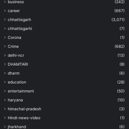
business
(242)
career
(667)
chhattisgarh
(3,071)
chhattisgarhi
(7)
Corona
(1)
Crime
(682)
delhi-ncr
(13)
DHAMTARI
(8)
dharm
(6)
education
(28)
entertainment
(50)
haryana
(10)
himachal-pradesh
(3)
Hindi-news-video
(1)
jharkhand
(6)