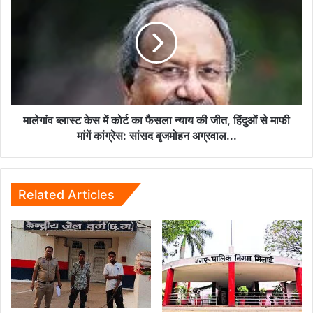
ब्लास्ट
पुलिस
केस
की
में
गिरफ्त
कोर्ट
में...
का
फैसला
न्याय
की
जीत,
मालेगांव ब्लास्ट केस में कोर्ट का फैसला न्याय की जीत, हिंदुओं से माफी
हिंदुओं
मांगें कांग्रेस: सांसद बृजमोहन अग्रवाल...
से
माफी
मांगें
कांग्रेस:
Related Articles
सांसद
बृजमोहन
अग्रवाल...