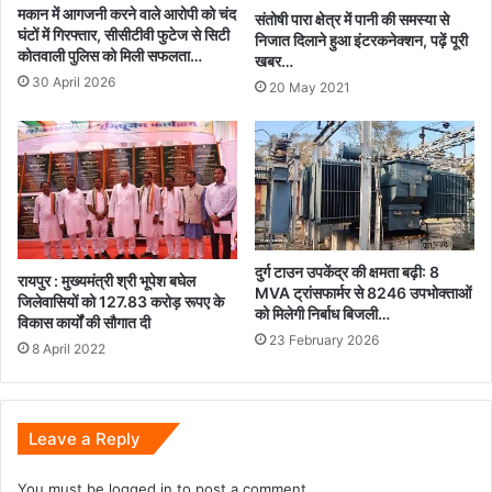
मकान में आगजनी करने वाले आरोपी को चंद
संतोषी पारा क्षेत्र में पानी की समस्या से
घंटों में गिरफ्तार, सीसीटीवी फुटेज से सिटी
निजात दिलाने हुआ इंटरकनेक्शन, पढ़ें पूरी
कोतवाली पुलिस को मिली सफलता…
खबर…
30 April 2026
20 May 2021
दुर्ग टाउन उपकेंद्र की क्षमता बढ़ी: 8
रायपुर : मुख्यमंत्री श्री भूपेश बघेल
MVA ट्रांसफार्मर से 8246 उपभोक्ताओं
जिलेवासियों को 127.83 करोड़ रूपए के
को मिलेगी निर्बाध बिजली…
विकास कार्यों की सौगात दी
23 February 2026
8 April 2022
Leave a Reply
You must be
logged in
to post a comment.