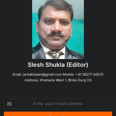
Slesh Shukla
(Editor)
Email:
jantakikalam@gmail.com
Mobile: +91 98271 56570
Address: Khamaria Ward 1, Bhilai-Durg CG
Enter
your
Email