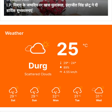
I.P. मिश्रा के जन्मदिन पर खास मुलाकात, इंद्रजीत सिंह छोटू ने दी
सिंह
हार्दिक शुभकामनाएं
छोटू
ने
दी
हार्दिक
शुभकामनाएं
Weather
25
℃
Durg
29º - 24º
89%
4.55 km/h
Scattered Clouds
29
29
32
31
31
℃
℃
℃
℃
℃
Sat
Sun
Mon
Tue
Wed