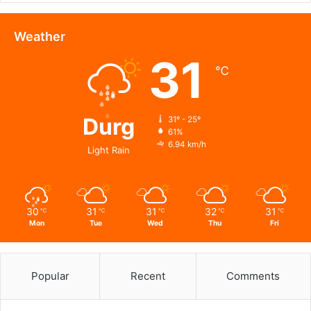
मध्यस्थता,
मीडिएशन
3.0
Weather
एवं
31
विधिक
℃
जागरूकता
का
संगम
Durg
31º - 25º
61%
6.94 km/h
Light Rain
30
31
31
32
31
℃
℃
℃
℃
℃
Mon
Tue
Wed
Thu
Fri
Popular
Recent
Comments