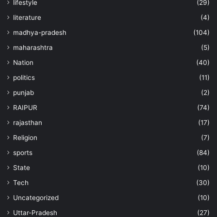
lifestyle
(29)
literature
(4)
madhya-pradesh
(104)
maharashtra
(5)
Nation
(40)
politics
(11)
punjab
(2)
RAIPUR
(74)
rajasthan
(17)
Religion
(7)
sports
(84)
State
(10)
Tech
(30)
Uncategorized
(10)
Uttar-Pradesh
(27)