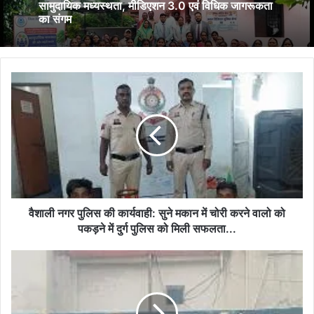
सामुदायिक मध्यस्थता, मीडिएशन 3.0 एवं विधिक जागरूकता
का संगम
वैशाली
नगर
पुलिस
की
कार्यवाही:
सुने
मकान
में
चोरी
करने
वैशाली नगर पुलिस की कार्यवाही: सुने मकान में चोरी करने वालो को
वालो
पकड़ने में दुर्ग पुलिस को मिली सफलता...
को
पकड़ने
पद्मानभपुर
में
पुलिस
दुर्ग
की
पुलिस
बड़ी