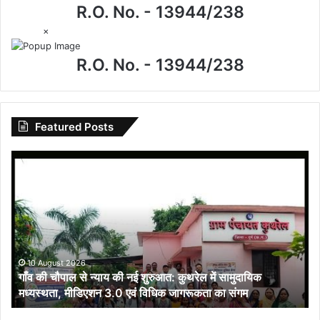
R.O. No. - 13944/238
×
R.O. No. - 13944/238
Featured Posts
गाँव
की
चौपाल
से
न्याय
की
नई
शुरुआत:
10 August 2026
गाँव की चौपाल से न्याय की नई शुरुआत: कुथरेल में सामुदायिक
कुथरेल
मध्यस्थता, मीडिएशन 3.0 एवं विधिक जागरूकता का संगम
में
सामुदायिक