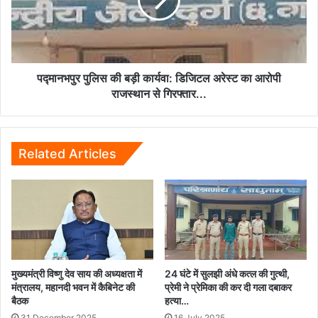
को
कार्यवा:
मिली
डिजिटल
सफलता...
अरेस्ट
का
आरोपी
राजस्थान
पद्मानभपुर पुलिस की बड़ी कार्यवा: डिजिटल अरेस्ट का आरोपी
से
राजस्थान से गिरफ्तार...
गिरफ्तार...
Related Articles
मुख्यमंत्री विष्णु देव साय की अध्यक्षता में
24 घंटे में सुलझी अंधे कत्ल की गुत्थी,
मंत्रालय, महानदी भवन में कैबिनेट की
प्रेमी ने प्रेमिका की कर दी गला दबाकर
बैठक
हत्या…
31 December 2025
16 July 2025