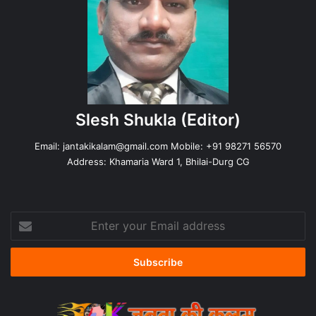
Slesh Shukla
(Editor)
Email:
jantakikalam@gmail.com
Mobile: +91 98271 56570
Address: Khamaria Ward 1, Bhilai-Durg CG
Enter
your
Email
address