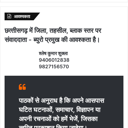
आवश्‍यकता
छत्‍तीसगढ़ में जिला, तहसील, ब्‍लाक स्‍तर पर
संवाददाता - ब्‍युरो प्रमुख की आवश्‍कता है।
श्‍लेष कुमार शुक्‍ला
9406012838
9827156570
पाठकों से अनुराध है कि अपने आसपास
घटित घटनाओं, समाचार, विज्ञापन या
अपनी रचनाओं को हमें भेजें, जिसका
त्‍वरित प्रकाशन किया जावेगा।