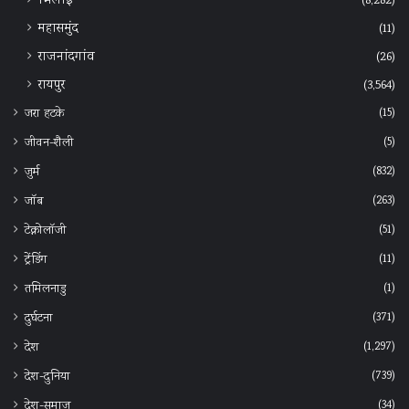
भिलाई
(8,282)
महासमुंद
(11)
राजनांदगांव
(26)
रायपुर
(3,564)
(15)
जरा हटके
(5)
जीवन-शैली
(832)
जुर्म
(263)
जॉब
(51)
टेक्नोलॉजी
(11)
ट्रेंडिंग
(1)
तमिलनाडु
(371)
दुर्घटना
(1,297)
देश
(739)
देश-दुनिया
(34)
देश-समाज