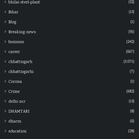
(32)
bhilai-steel-plant
(13)
Bihar
(1)
Blog
(91)
Breaking-news
(242)
business
(667)
career
(3,071)
chhattisgarh
(7)
chhattisgarhi
(1)
Corona
(682)
Crime
(13)
delhi-ncr
(8)
DHAMTARI
(6)
dharm
(28)
education