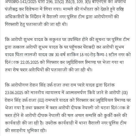
अप0क्र0-142/2025 धारा 296, 115(2) 351(3), 109, 3(5) बीएनएस का अपराध
पंजीबद्ध कर विवेचना में लिया गया। मामले की गंभीरता को देखते हुये वरिष्ठ
अधिकारियों के निर्देशन में वैशाली नगर पुलिस टीम द्वारा आरोपीगणों की
गिरफ्तारी हेतु पतासाजी की जा रही थी।
कि आरोपी शुभम यादव के सकुनत पर उपस्थित होने की सूचना पर पुलिस टीम
द्वारा तत्काल आरेापी शुभम यादव के घर पहुॅचकर घेंराबदी कर आरोपी शुभम
यादव पिता लालजी यादव उम्र 30 वर्ष साकिन 18 न0 रोड़ कैम्प-1 स्टील नगर को
दिनंाक 22.05.2025 को गिरफ्तार कर ज्युडिशियल रिमाण्ड पर भेजा गया था
तथा शेष फरार आरेापियों की पतासाजी की जा रही थी।
कि आरोपीगण रोशन सिंह उर्फ राजा तथा राम प्यारे यादव द्वारा दिनांक
23.06.2025 को माननीय न्यायालय में आत्मसमर्पण किये जाने से आरोपी (01)
रोशन सिंह उर्फ राजा (02) रामप्यारे यादव को गिरफ्तार कर ज्युडियियल रिमाण्ड पर
भेजा गया है तथा प्रकरण में फरार आरोपी दीपक नेपाली जो घटना दिनंाक से
फरार होने से आरोपी दीपक नेपाली की चल अचल सम्पत्ति को कुर्की करने की
कार्यवाही की जा रही है। उपरोक्त कार्यवाही में थाना वैशाली नगर पुलिस टीम
की सराहनीय भुमिका रही।