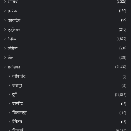
(3,228)
अपराध
(190)
ई-पेपर
(25)
उत्तरप्रदेश
(240)
एजुकेशन
(1,872)
कैरियर
(234)
कोरोना
(236)
खेल
(21,432)
छत्तीसगढ़
गरियाबंद
(5)
जशपुर
(11)
दुर्ग
(11,017)
बालोद
(15)
बिलासपुर
(110)
बेमेतरा
(18)