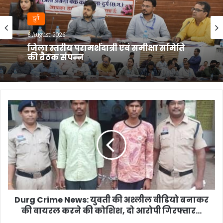
भिलाई
6 August 2026
सिंगल यूज प्लास्टिक के खिलाफ निगम की
कार्रवाई, 2600 रुपये जुर्माना वसूला…
Durg
Crime
News:
युवती
की
अश्लील
वीडियो
बनाकर
की
वायरल
Durg Crime News: युवती की अश्लील वीडियो बनाकर
करने
की वायरल करने की कोशिश, दो आरोपी गिरफ्तार...
की