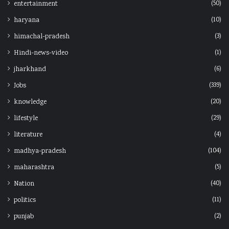
(50)
entertainment
(10)
haryana
(3)
himachal-pradesh
(1)
Hindi-news-video
(6)
jharkhand
(339)
Jobs
(20)
knowledge
(29)
lifestyle
(4)
literature
(104)
madhya-pradesh
(5)
maharashtra
(40)
Nation
(11)
politics
(2)
punjab