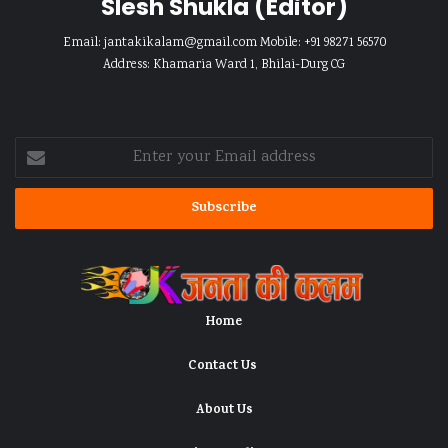
Slesh Shukla
(Editor)
Email:
jantakikalam@gmail.com
Mobile: +91 98271 56570
Address: Khamaria Ward 1, Bhilai-Durg CG
Enter
your
Email
address
Home
Contact Us
About Us