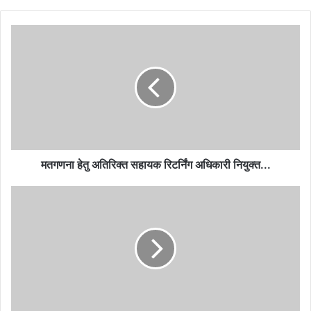
मतगणना
हेतु
अतिरिक्त
सहायक
रिटर्निंग
अधिकारी
नियुक्त...
मतगणना हेतु अतिरिक्त सहायक रिटर्निंग अधिकारी नियुक्त...
छत्तीसगढ़
के
स्कूलों
में
समर
कैंप
का
आयोजन
किया