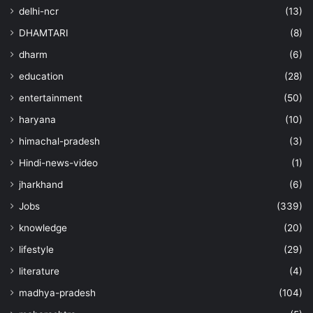
delhi-ncr
(13)
DHAMTARI
(8)
dharm
(6)
education
(28)
entertainment
(50)
haryana
(10)
himachal-pradesh
(3)
Hindi-news-video
(1)
jharkhand
(6)
Jobs
(339)
knowledge
(20)
lifestyle
(29)
literature
(4)
madhya-pradesh
(104)