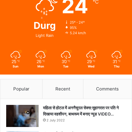
24
℃
Durg
25º - 24º
95%
5.24 km/h
Light Rain
25
26
30
29
31
℃
℃
℃
℃
℃
Sun
Mon
Tue
Wed
Thu
Popular
Recent
Comments
महिला से होटल में अननैचुरल सेक्स:सुहागरात पर पति ने
दिखाया वहशीपन, बाथरूम में बनाए न्यूड VIDEO…
2 July 2022