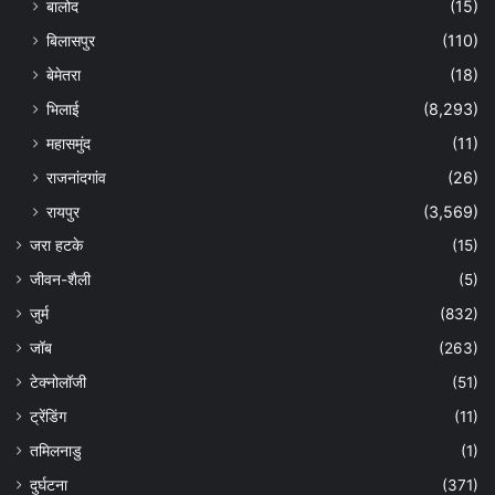
बालोद
(15)
बिलासपुर
(110)
बेमेतरा
(18)
भिलाई
(8,293)
महासमुंद
(11)
राजनांदगांव
(26)
रायपुर
(3,569)
जरा हटके
(15)
जीवन-शैली
(5)
जुर्म
(832)
जॉब
(263)
टेक्नोलॉजी
(51)
ट्रेंडिंग
(11)
तमिलनाडु
(1)
दुर्घटना
(371)