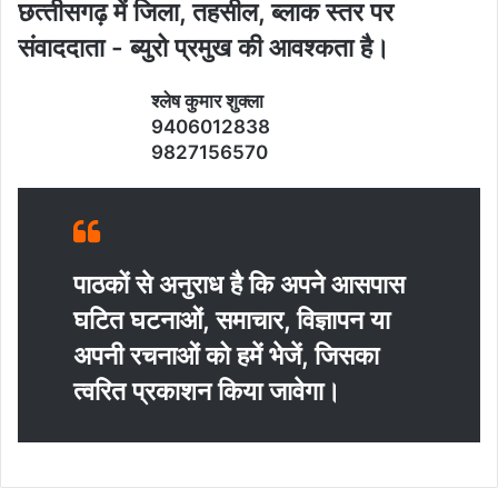
छत्‍तीसगढ़ में जिला, तहसील, ब्‍लाक स्‍तर पर
संवाददाता - ब्‍युरो प्रमुख की आवश्‍कता है।
श्‍लेष कुमार शुक्‍ला
9406012838
9827156570
पाठकों से अनुराध है कि अपने आसपास
घटित घटनाओं, समाचार, विज्ञापन या
अपनी रचनाओं को हमें भेजें, जिसका
त्‍वरित प्रकाशन किया जावेगा।