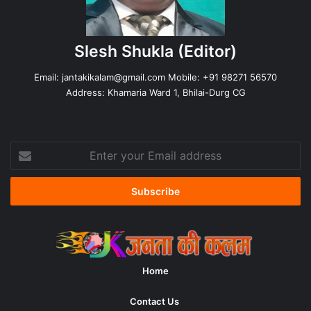
Slesh Shukla
(Editor)
Email:
jantakikalam@gmail.com
Mobile: +91 98271 56570
Address: Khamaria Ward 1, Bhilai-Durg CG
Enter
your
Email
address
Home
Contact Us