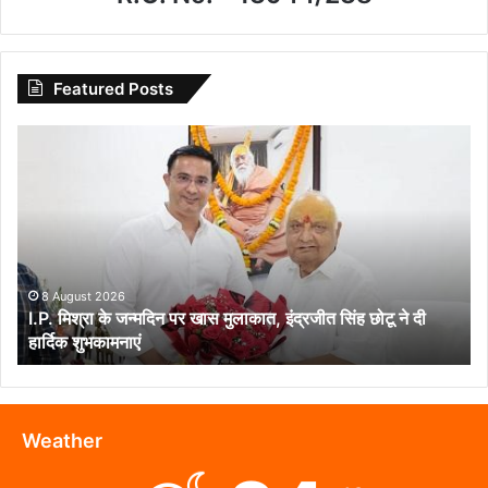
Featured Posts
I.P.
मिश्रा
के
जन्मदिन
पर
खास
मुलाकात,
इंद्रजीत
8 August 2026
I.P. मिश्रा के जन्मदिन पर खास मुलाकात, इंद्रजीत सिंह छोटू ने दी
सिंह
हार्दिक शुभकामनाएं
छोटू
ने
दी
हार्दिक
शुभकामनाएं
Weather