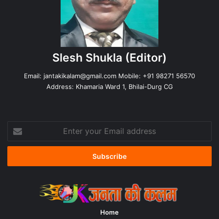
Slesh Shukla
(Editor)
Email:
jantakikalam@gmail.com
Mobile: +91 98271 56570
Address: Khamaria Ward 1, Bhilai-Durg CG
Enter
your
Email
address
Home