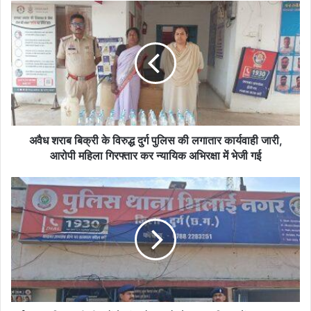
अवैध
शराब
बिक्री
के
विरुद्ध
दुर्ग
पुलिस
की
लगातार
कार्यवाही
अवैध शराब बिक्री के विरुद्ध दुर्ग पुलिस की लगातार कार्यवाही जारी,
जारी,
आरोपी महिला गिरफ्तार कर न्यायिक अभिरक्षा में भेजी गई
आरोपी
महिला
ईदगाह
गिरफ्तार
परिसर
कर
की
न्यायिक
दीवारों
अभिरक्षा
के
में
रंग-
भेजी
रोगन
गई
को
लेकर