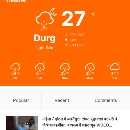
Weather
27
℃
Durg
29º - 24º
84%
3.41 km/h
Light Rain
29
25
32
32
34
℃
℃
℃
℃
℃
Fri
Sat
Sun
Mon
Tue
Popular
Recent
Comments
महिला से होटल में अननैचुरल सेक्स:सुहागरात पर पति ने
दिखाया वहशीपन, बाथरूम में बनाए न्यूड VIDEO…