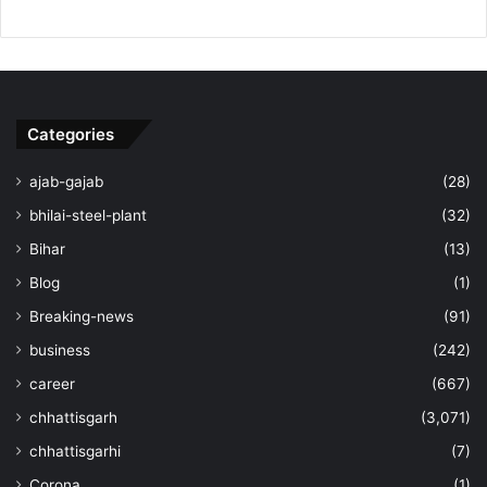
Categories
ajab-gajab
(28)
bhilai-steel-plant
(32)
Bihar
(13)
Blog
(1)
Breaking-news
(91)
business
(242)
career
(667)
chhattisgarh
(3,071)
chhattisgarhi
(7)
Corona
(1)