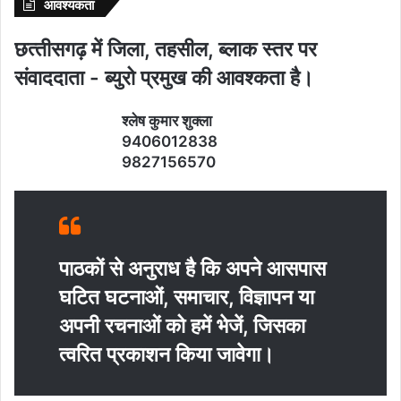
आवश्‍यकता
छत्‍तीसगढ़ में जिला, तहसील, ब्‍लाक स्‍तर पर
संवाददाता - ब्‍युरो प्रमुख की आवश्‍कता है।
श्‍लेष कुमार शुक्‍ला
9406012838
9827156570
पाठकों से अनुराध है कि अपने आसपास
घटित घटनाओं, समाचार, विज्ञापन या
अपनी रचनाओं को हमें भेजें, जिसका
त्‍वरित प्रकाशन किया जावेगा।