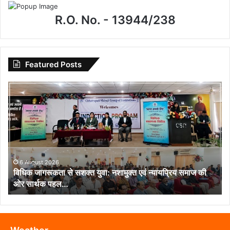
R.O. No. - 13944/238
Featured Posts
विधिक
जागरूकता
से
सशक्त
युवा:
नशामुक्त
एवं
न्यायप्रिय
6 August 2026
विधिक जागरूकता से सशक्त युवा: नशामुक्त एवं न्यायप्रिय समाज की
समाज
ओर सार्थक पहल…
की
ओर
सार्थक
पहल…