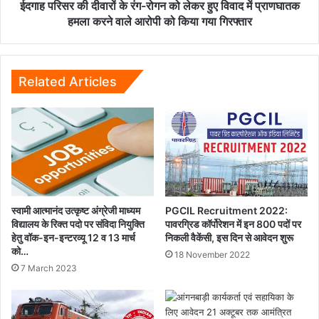
हुए
ईदगाह परिसर की दीवारों के रंग-रोगन को लेकर हुए विवाद में प्राणघातक
विवाद
हमला करने वाले आरोपी को किया गया गिरफ्तार
में
प्राणघातक
हमला
करने
Related Articles
वाले
आरोपी
को
किया
गया
गिरफ्तार
स्वामी आत्मानंद उत्कृष्ट अंग्रेजी माध्यम
PGCIL Recruitment 2022:
विद्यालय के रिक्त पदो पर संविदा नियुक्ति
पावरग्रिड कॉर्पोरेशन में इन 800 पदों पर
हेतु वॉक-इन-इन्टरव्यू 12 व 13 मार्च
निकली वैकेंसी, इस दिन से आवेदन शुरू
को…
18 November 2022
7 March 2023