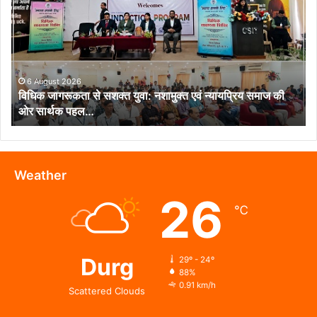
से
सशक्त
युवा:
नशामुक्त
एवं
न्यायप्रिय
6 August 2026
विधिक जागरूकता से सशक्त युवा: नशामुक्त एवं न्यायप्रिय समाज की
समाज
ओर सार्थक पहल…
की
ओर
सार्थक
पहल…
Weather
26
℃
Durg
29º - 24º
88%
0.91 km/h
Scattered Clouds