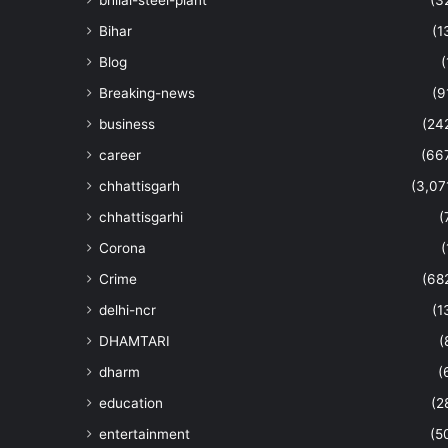
Bihar
(1
Blog
(
Breaking-news
(9
business
(24
career
(66
chhattisgarh
(3,07
chhattisgarhi
(
Corona
(
Crime
(68
delhi-ncr
(1
DHAMTARI
(
dharm
(
education
(2
entertainment
(5