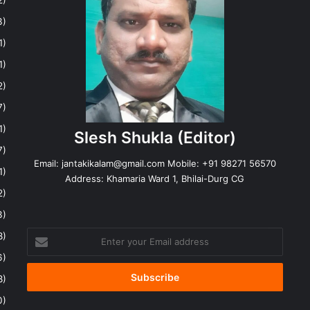
3)
1)
1)
2)
7)
1)
Slesh Shukla
(Editor)
7)
Email:
jantakikalam@gmail.com
Mobile: +91 98271 56570
1)
Address: Khamaria Ward 1, Bhilai-Durg CG
2)
3)
Enter
8)
your
6)
Email
address
8)
0)