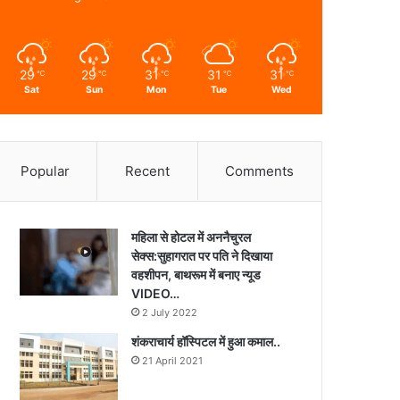
29
29
31
31
31
℃
℃
℃
℃
℃
Sat
Sun
Mon
Tue
Wed
Popular
Recent
Comments
महिला से होटल में अननैचुरल
सेक्स:सुहागरात पर पति ने दिखाया
वहशीपन, बाथरूम में बनाए न्यूड
VIDEO…
2 July 2022
शंकराचार्य हॉस्पिटल में हुआ कमाल..
21 April 2021