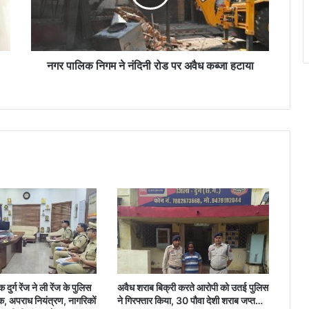
रोड
जिला अध्यक्ष हिमांशु सिंह ने कहा : दृढ़ इच्छाशक्ति,
पर
कठोर परिश्रम और अनुशासन के बल पर कोई भी
लक्ष्य असंभव नहीं होता
अवैध
कब्जा
हटाया
नगर पालिक निगम ने नंदिनी रोड पर अवैध कब्जा हटाया
दुर्ग रेंज ने ली रेंज के पुलिस
अवैध शराब बिक्री करते आरोपी को उतई पुलिस
ठक, अपराध नियंत्रण, नागरिकों
ने गिरफ्तार किया, 30 पौवा देशी शराब जप्त…