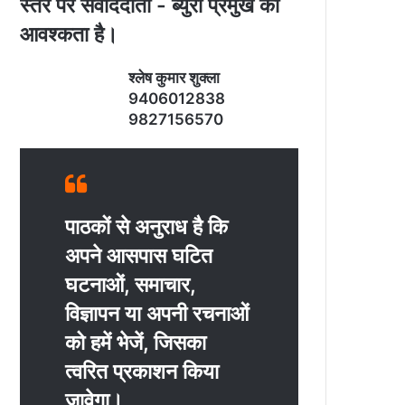
स्‍तर पर संवाददाता - ब्‍युरो प्रमुख की
आवश्‍कता है।
श्‍लेष कुमार शुक्‍ला
9406012838
9827156570
पाठकों से अनुराध है कि
अपने आसपास घटित
घटनाओं, समाचार,
विज्ञापन या अपनी रचनाओं
को हमें भेजें, जिसका
त्‍वरित प्रकाशन किया
जावेगा।