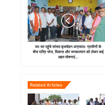
घर-
घर
पहुंचे
सांसद
बृजमोहन
अग्रवाल:
ग्रामीणों
के
बीच
रात्रि
घर-घर पहुंचे सांसद बृजमोहन अग्रवाल: ग्रामीणों के
भोज,
बीच रात्रि भोज, विकास और जनकल्याण को लेकर कई
विकास
अहम घोषणाएं...
और
जनकल्याण
को
लेकर
कई
Related Articles
अहम
घोषणाएं...