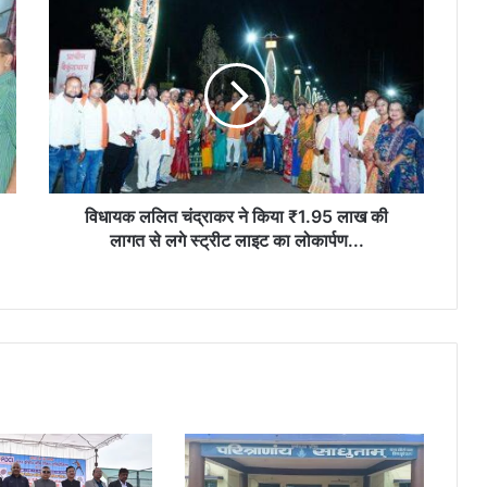
विधायक
ललित
“आज का युवा नौकरी माँगने वाला नहीं, नौकरी देने
वाला बने”- विधायक ललित चंद्राकर
चंद्राकर
ने
किया
₹1.95
अयोध्या में राम मंदिर भूमि पूजन की स्मृति में रिसाली
लाख
के राधेश्वरी मंदिर में धार्मिक कार्यक्रम संपन्न…
की
लागत
से
विधायक ललित चंद्राकर ने किया ₹1.95 लाख की
लगे
लागत से लगे स्ट्रीट लाइट का लोकार्पण...
स्ट्रीट
लाइट
का
लोकार्पण...