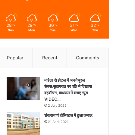
28
29
30
31
32
℃
℃
℃
℃
℃
Sun
Mon
Tue
Wed
Thu
Popular
Recent
Comments
महिला से होटल में अननैचुरल
सेक्स:सुहागरात पर पति ने दिखाया
वहशीपन, बाथरूम में बनाए न्यूड
VIDEO…
2 July 2022
शंकराचार्य हॉस्पिटल में हुआ कमाल..
21 April 2021