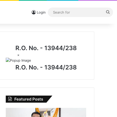
Sea
Login
for
R.O. No. - 13944/238
×
R.O. No. - 13944/238
Featured Posts
I.P.
मिश्रा