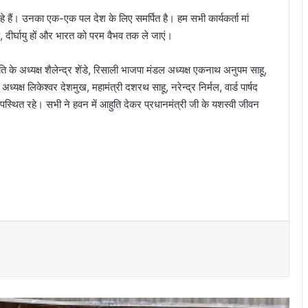
हे हैं। उनका एक-एक पल देश के लिए समर्पित है। हम सभी कार्यकर्ता मां
हें, दीर्घायु हों और भारत को परम वैभव तक ले जाएं।
िति के अध्यक्ष शैलेन्द्र शेंडे, रिसाली भाजपा मंडल अध्यक्ष एकनाथ अनुपम साहू,
्यक्ष लिकेश्वर देशमुख, महामंत्री दशरथ साहू, नरेन्द्र निर्मल, वार्ड पार्षद
ा उपस्थित रहे। सभी ने हवन में आहुति देकर प्रधानमंत्री जी के यशस्वी जीवन
मदद के बहाने रोका, खंडहर में ले जाकर लूटा:
अपहरण-डकैती केस का फरार आरोपी गिरफ्तार..
ये साइकिलें हमारी बेटियों को आत्मनिर्भर बनाएंगी और
उनके सपनों को नई उड़ान देंगी”- विधायक ललित
चंद्राकर
यातायात पुलिस की तत्परता से टला बड़ा हादसा
हाईटेंशन विद्युत तार पर गिरे पेड़ को तत्काल हटाकर
आवागमन कराया गया सुरक्षित