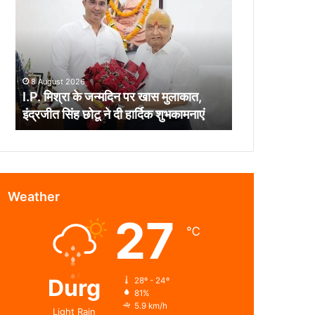
के
जन्मदिन
पर
खास
मुलाकात,
8 August 2026
इंद्रजीत
I.P. मिश्रा के जन्मदिन पर खास मुलाकात,
सिंह
इंद्रजीत सिंह छोटू ने दी हार्दिक शुभकामनाएं
छोटू
ने
दी
हार्दिक
शुभकामनाएं
Weather
27
℃
Durg
28º - 24º
81%
5.9 km/h
Light Rain