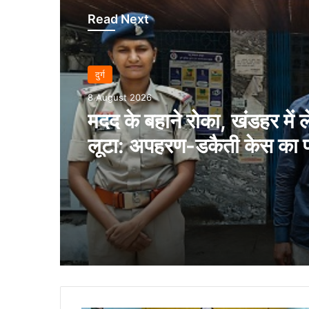
Read Next
दुर्ग
8 August 2026
मदद के बहाने रोका, खंडहर में 
लूटा: अपहरण-डकैती केस का 
आरोपी गिरफ्तार..