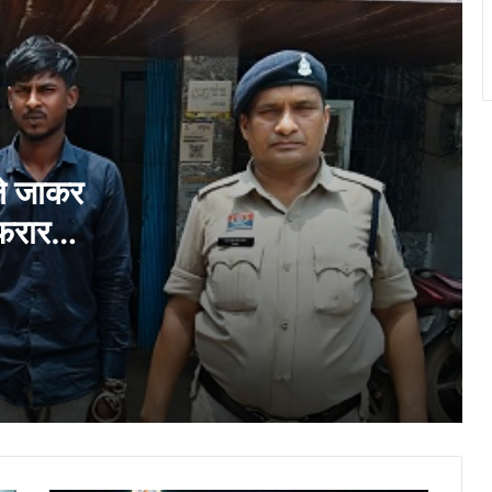
ऑपरेशन सिपाही रक्षा सूत्र–2026’ के तहत बीएसपी
विद्यालयों के विद्यार्थियों द्वारा निर्मित 2500 राखियाँ
सैनिकों के लिए संग्रहण समूह को ससम्मान समर्पित
दुर्ग में उमड़ा जनसैलाब, समर्थकों ने दी बधाई, पूर्व
गृहमंत्री ताम्रध्वज साहू के जन्मदिन पर हजारों
समर्थक पहुंचे
ले जाकर
फरार
छत्तीसगढ़ में नई तकनीक व कौशल विकास का नया
अध्याय, 500 करोड़ रुपये से बदलेगी राज्य की
डिजिटल तस्वीर : भाजपा
छावनी जोन के तकनीकी कर्मचारियों के लिए ‘‘विद्युत
सुरक्षा कार्यशाला’’ का आयोजन…
दीक्षारंभ में शिक्षा मंत्री गजेन्द्र यादव ने नवप्रवेशी
छात्राओं का तिलक लगाकर विद्यार्थियों से किये
आत्मीय संवाद