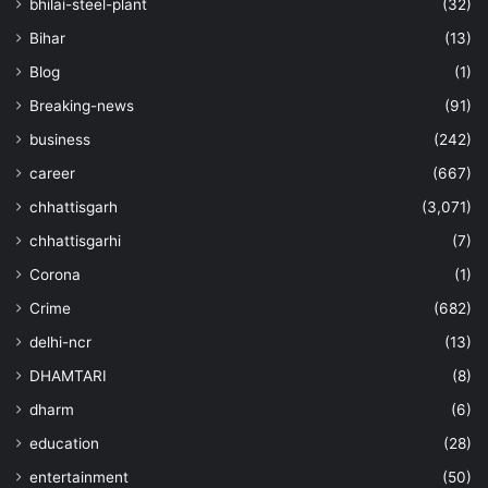
bhilai-steel-plant
(32)
Bihar
(13)
Blog
(1)
Breaking-news
(91)
business
(242)
career
(667)
chhattisgarh
(3,071)
chhattisgarhi
(7)
Corona
(1)
Crime
(682)
delhi-ncr
(13)
DHAMTARI
(8)
dharm
(6)
education
(28)
entertainment
(50)