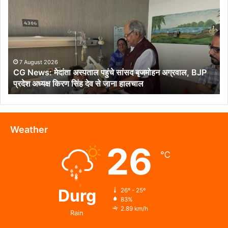
मेदांता
अस्पताल
पहुंचे
सांसद
बृजमोहन
अग्रवाल,
7 August 2026
CG News: मेदांता अस्पताल पहुंचे सांसद बृजमोहन अग्रवाल, BJP
BJP
प्रदेश अध्यक्ष किरण सिंह देव से जाना हालचाल
प्रदेश
अध्यक्ष
किरण
सिंह
देव
Weather
से
26
जाना
℃
हालचाल
Durg
26º - 25º
83%
2.89 km/h
Rain