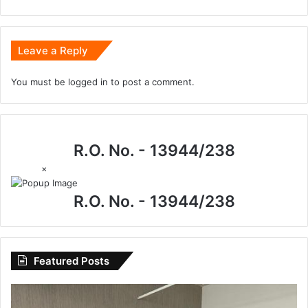
Leave a Reply
You must be
logged in
to post a comment.
R.O. No. - 13944/238
×
R.O. No. - 13944/238
Featured Posts
CG
News: