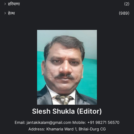
हरियाणा
(2)
हेल्‍थ
(989)
Slesh Shukla
(Editor)
Email:
jantakikalam@gmail.com
Mobile: +91 98271 56570
Address: Khamaria Ward 1, Bhilai-Durg CG