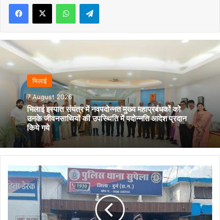
Facebook
X
WhatsApp
Telegram
भिलाई
7 August 2026
भिलाई इस्पात संयंत्र में नवपदोन्नत मुख्य महाप्रबंधकों को
उनके जीवनसाथियों की उपस्थिति में पदोन्नति आदेश प्रदान
किये गये
सार्वजनिक
स्थान
पर
धारदार
हथियार