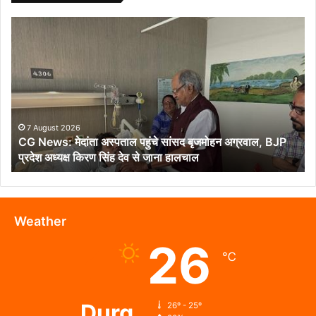
CG
News:
मेदांता
अस्पताल
पहुंचे
सांसद
बृजमोहन
अग्रवाल,
7 August 2026
CG News: मेदांता अस्पताल पहुंचे सांसद बृजमोहन अग्रवाल, BJP
BJP
प्रदेश अध्यक्ष किरण सिंह देव से जाना हालचाल
प्रदेश
अध्यक्ष
किरण
सिंह
देव
Weather
से
26
जाना
℃
हालचाल
Durg
26º - 25º