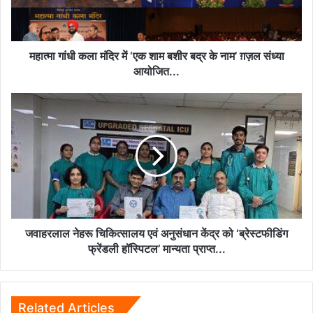
शाम
बशीर
बद्र
के
महात्मा गांधी कला मंदिर में ‘एक शाम बशीर बद्र के नाम’ ग़ज़ल संध्या
नाम’
आयोजित...
ग़ज़ल
संध्या
जवाहरलाल
आयोजित...
नेहरू
चिकित्सालय
एवं
अनुसंधान
केंद्र
को
‘ब्रेस्टफीडिंग
फ्रेंडली
हॉस्पिटल’
जवाहरलाल नेहरू चिकित्सालय एवं अनुसंधान केंद्र को ‘ब्रेस्टफीडिंग
मान्यता
फ्रेंडली हॉस्पिटल’ मान्यता प्राप्त...
प्राप्त...
Related Articles