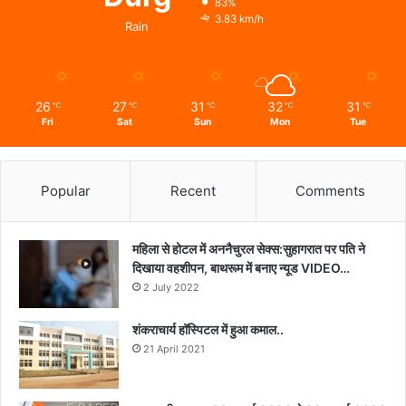
83%
3.83 km/h
Rain
26
27
31
32
31
℃
℃
℃
℃
℃
Fri
Sat
Sun
Mon
Tue
Popular
Recent
Comments
महिला से होटल में अननैचुरल सेक्स:सुहागरात पर पति ने
दिखाया वहशीपन, बाथरूम में बनाए न्यूड VIDEO…
2 July 2022
शंकराचार्य हॉस्पिटल में हुआ कमाल..
21 April 2021