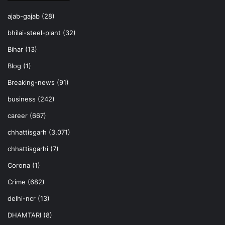
ajab-gajab
(28)
bhilai-steel-plant
(32)
Bihar
(13)
Blog
(1)
Breaking-news
(91)
business
(242)
career
(667)
chhattisgarh
(3,071)
chhattisgarhi
(7)
Corona
(1)
Crime
(682)
delhi-ncr
(13)
DHAMTARI
(8)