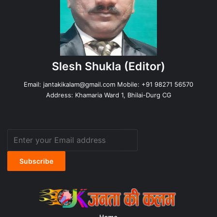
Slesh Shukla
(Editor)
Email:
jantakikalam@gmail.com
Mobile: +91 98271 56570
Address: Khamaria Ward 1, Bhilai-Durg CG
Enter
your
Email
address
Home