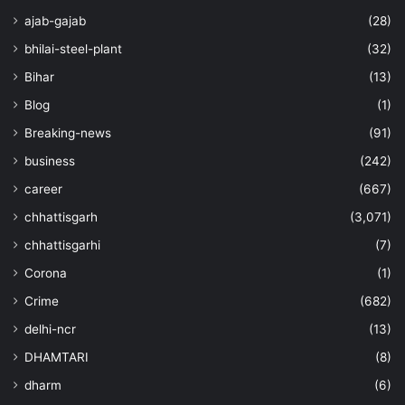
ajab-gajab
(28)
bhilai-steel-plant
(32)
Bihar
(13)
Blog
(1)
Breaking-news
(91)
business
(242)
career
(667)
chhattisgarh
(3,071)
chhattisgarhi
(7)
Corona
(1)
Crime
(682)
delhi-ncr
(13)
DHAMTARI
(8)
dharm
(6)