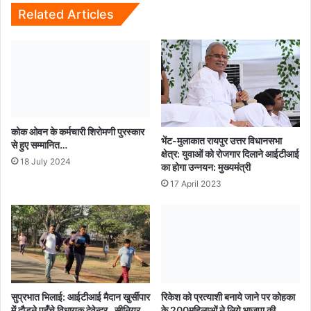
का
Related Articles
फरार
आरोपी
गिरफ्तार...
कोक ओवन के कर्मचारी शिरोमणी पुरस्कार
भेंट-मुलाकात रायपुर उत्तर विधानसभा
से हुए सम्मानित…
क्षेत्र: युवाओं को रोजगार दिलाने आईटीआई
18 July 2024
का होगा उन्नयन: मुख्यमंत्री
17 April 2023
सुप्रभात भिलाई: आईटीआई मैदान खुर्सीपार
रिकेश को प्रत्याशी बनाये जाने पर कोहका
में दौड़ने पहुँचे विधायक देवेन्द्र , सीनियर
के 200महिलाओं ने लिये भाजपा की