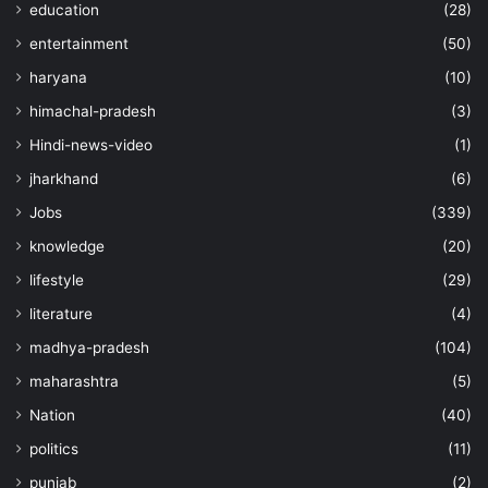
education
(28)
entertainment
(50)
haryana
(10)
himachal-pradesh
(3)
Hindi-news-video
(1)
jharkhand
(6)
Jobs
(339)
knowledge
(20)
lifestyle
(29)
literature
(4)
madhya-pradesh
(104)
maharashtra
(5)
Nation
(40)
politics
(11)
punjab
(2)