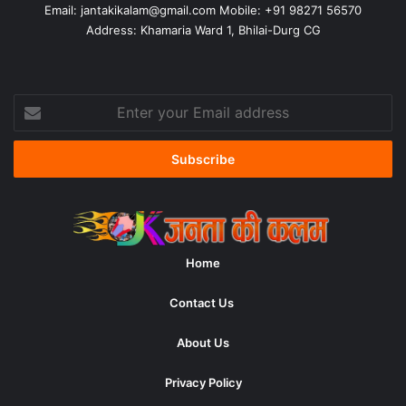
Email:
jantakikalam@gmail.com
Mobile: +91 98271 56570
Address: Khamaria Ward 1, Bhilai-Durg CG
Enter
your
Email
address
Home
Contact Us
About Us
Privacy Policy