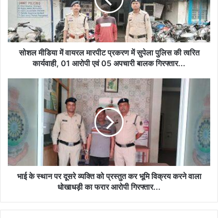
मारपीट
प्रकरण
में
सुपेला
पुलिस
की
सोशल मीडिया में वायरल मारपीट प्रकरण में सुपेला पुलिस की त्वरित
त्वरित
कार्यवाही, 01 आरोपी एवं 05 अपचारी बालक गिरफ्तार...
कार्यवाही,
01
भाई
आरोपी
के
एवं
स्थान
05
पर
अपचारी
दूसरे
बालक
व्यक्ति
गिरफ्तार...
को
प्रस्तुत
कर
भूमि
भाई के स्थान पर दूसरे व्यक्ति को प्रस्तुत कर भूमि विक्रय करने वाला
विक्रय
धोखाधड़ी का फरार आरोपी गिरफ्तार...
करने
वाला
धोखाधड़ी