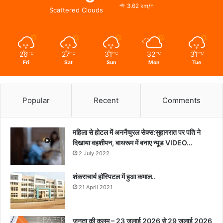
3.62 km/h
Scattered Clouds
26
27
31
32
31
℃
℃
℃
℃
℃
Fri
Sat
Sun
Mon
Tue
Popular
Recent
Comments
महिला से होटल में अननैचुरल सेक्स:सुहागरात पर पति ने
दिखाया वहशीपन, बाथरूम में बनाए न्यूड VIDEO…
2 July 2022
शंकराचार्य हॉस्पिटल में हुआ कमाल..
21 April 2021
जनता की कलम – 23 जुलाई 2026 से 29 जुलाई 2026