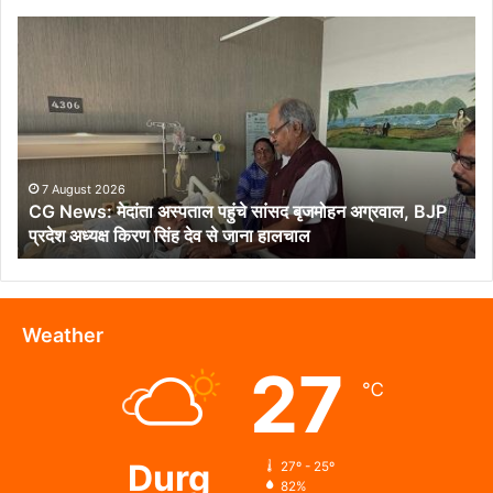
CG
News:
मेदांता
अस्पताल
पहुंचे
सांसद
बृजमोहन
अग्रवाल,
7 August 2026
CG News: मेदांता अस्पताल पहुंचे सांसद बृजमोहन अग्रवाल, BJP
BJP
प्रदेश अध्यक्ष किरण सिंह देव से जाना हालचाल
प्रदेश
अध्यक्ष
किरण
सिंह
देव
Weather
से
27
जाना
℃
हालचाल
Durg
27º - 25º
82%